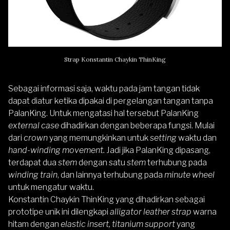
Strap Konstantin Chaykin ThinKing
Sebagai informasi saja, waktu pada jam tangan tidak
dapat diatur ketika dipakai di pergelangan tangan tanpa
PalanKing. Untuk mengatasi hal tersebut PalanKing
external case
dihadirkan dengan beberapa fungsi. Mulai
dari
crown
yang memungkinkan untuk
setting
waktu dan
hand-winding movement.
Jadi jika PalanKing dipasang,
terdapat dua
stem
dengan satu
stem
terhubung pada
winding train
, dan lainnya terhubung pada
minute wheel
untuk mengatur waktu.
Konstantin Chaykin ThinKing yang dihadirkan sebagai
prototipe unik ini dilengkapi
alligator leather strap
warna
hitam dengan
elastic insert, titanium support
yang