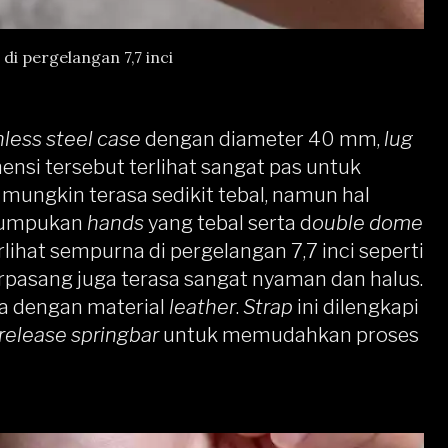
 di pergelangan 7,7 inci
nless steel case
dengan diameter 40 mm,
lug
nsi tersebut terlihat sangat pas untuk
 mungkin terasa sedikit tebal, namun hal
 tumpukan
hands
yang tebal serta d
ouble dome
erlihat sempurna di pergelangan 7,7 inci seperti
rpasang juga terasa sangat nyaman dan halus.
da dengan material
leather
.
Strap
ini dilengkapi
 release springbar
untuk memudahkan proses