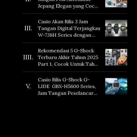
Jepang Elegan yang Cocok
Dikoleksi di 2026
Casio Akan Rilis 3 Jam
III.
Tangan Digital Terjangkau
W-738H Series dengan
Masa Baterai 10 Tahun
dan Fitur Vibration
Rekomendasi 5 G-Shock
IIII.
Terbaru Akhir Tahun 2025
Part 1, Cocok Untuk Tahun
Baru!
Casio Rilis G-Shock G-
V.
LIDE GBX-H5600 Series,
Jam Tangan Peselancar
yang dilengkapi Sensor
Heart Rate