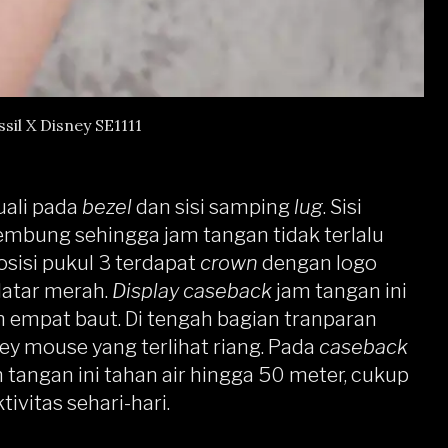
sil X Disney SE1111
ali pada
bezel
dan sisi samping
lug
. Sisi
cembung sehingga jam tangan tidak terlalu
posisi pukul 3 terdapat
crown
dengan logo
latar merah.
Display
caseback
jam tangan ini
 empat baut. Di tengah bagian tranparan
key mouse yang terlihat riang. Pada
caseback
 tangan ini tahan air hingga 50 meter, cukup
ivitas sehari-hari.