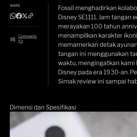
SHARE:
Fossil
menghadirkan kolabor
Disney
SE1111
. Jam tangan ed
merayakan 100 tahun
anniv
menampilkan karakter ikonis
Comments
(0)
memamerkan detak ayuna
tangan ini menggunakan ta
waktu, mengingatkan kami
Disney pada era 1930-an. 
Simak
review
ini sampai hab
Dimensi dan Spesifikasi