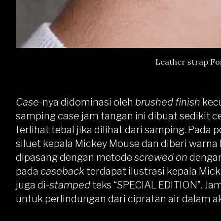
Leather strap Fos
Case
-nya didominasi oleh
brushed finish
kecu
samping
case
jam tangan ini dibuat sedikit 
terlihat tebal jika dilihat dari samping. Pada 
siluet kepala Mickey Mouse dan diberi warna 
dipasang dengan metode
screwed on
dengan
pada
caseback
terdapat ilustrasi kepala Mic
juga di-
stamped
teks “SPECIAL EDITION”. Jam
untuk perlindungan dari cipratan air dalam akt