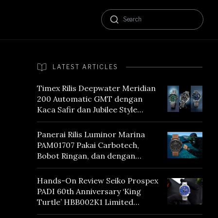
LATEST ARTICLES
Timex Rilis Deepwater Meridian
200 Automatic GMT dengan
Kaca Safir dan Jubilee Style
Bracelet
Panerai Rilis Luminor Marina
PAM01707 Pakai Carbotech,
Bobot Ringan, dan dengan
Vintage Vibes
Hands-On Review Seiko Prospex
PADI 60th Anniversary ‘King
Turtle’ HBB002K1 Limited
Edition