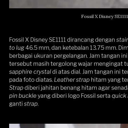
Fossil X Disney SE1111
Fossil X Disney SE1111 dirancang dengan
stai
to lug
46.5 mm, dan ketebalan 13.75 mm. Dime
berbagai ukuran pergelangan. Jam tangan ini
tersebut masih tergolong wajar mengingat
sapphire crystal
di atas dial. Jam tangan ini t
pada foto diatas.
Leather strap
hitam yang te
Strap
diberi jahitan benang hitam agar sena
pin buckle
yang diberi logo Fossil serta
quick
ganti
strap
.