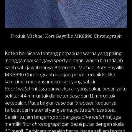
Produk Michael Kors Bayville MK8896 Chronograph
Ketika berbicara tentang perpaduan warna yang paling
menggambarkan gaya
sporty
elegan, warna biru adalah
salah satu jawabannya. Karena itu,
Michael Kors Bayville
MK8896 Chronograph
bisa jadi pilihan terbaik ketika
kamu ingin mengusung konsep yang satu ini.
Sport watch
ini juga punya ukuran yang cukup besar, yaitu
sekitar 44 mm untuk diameter
case
dan 11 mm untuk
ketebalan. Pada bagian
case
dan
bracelet
, keduanya
terbuat dari material yang sama, yaitu
stainless steel.
Selain itu, jam tangan
sport
bergaya
dive watch
ini juga
memiliki fitur
chronograph
dan
bezel
putar dengan skala
60 menit. Berbicara masalah harga, harga asli jam tangan