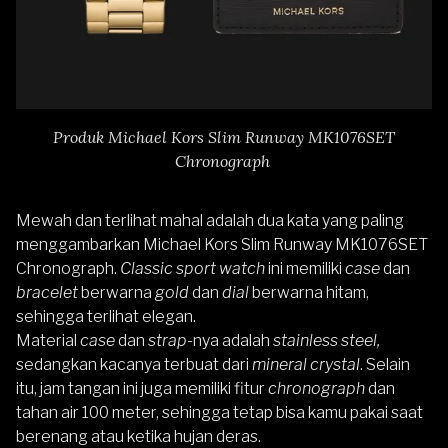
Produk Michael Kors Slim Runway MK1076SET
Chronograph
Mewah dan terlihat mahal adalah dua kata yang paling
menggambarkan
Michael Kors Slim Runway MK1076SET
Chronograph
.
Classic sport watch
ini memiliki
case
dan
bracelet
berwarna
gold
dan
dial
berwarna hitam,
sehingga terlihat elegan.
Material
case
dan
strap
-nya adalah
stainless steel,
sedangkan kacanya terbuat dari
mineral crystal
. Selain
itu, jam tangan ini juga memiliki fitur
chronograph
dan
tahan air 100 meter, sehingga tetap bisa kamu pakai saat
berenang atau ketika hujan deras.