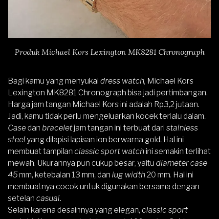
Produk Michael Kors Lexington MK8281 Chronograph
Bagi kamu yang menyukai
dress watch,
Michael Kors
Lexington MK8281 Chronograph
bisa jadi pertimbangan.
Harga jam tangan Michael Kors ini adalah Rp3,2 jutaan.
Jadi, kamu tidak perlu mengeluarkan kocek terlalu dalam.
Case
dan
bracelet
jam tangan ini terbuat dari
stainless
steel
yang dilapisi lapisan ion berwarna gold. Hal ini
membuat tampilan
classic sport watch
ini semakin terlihat
mewah. Ukurannya pun cukup besar, yaitu
diameter case
45
mm, ketebalan 13 mm, dan
lug width
20 mm. Hal ini
membuatnya cocok untuk digunakan bersama dengan
setelan
casual
.
Selain karena desainnya yang elegan,
classic sport