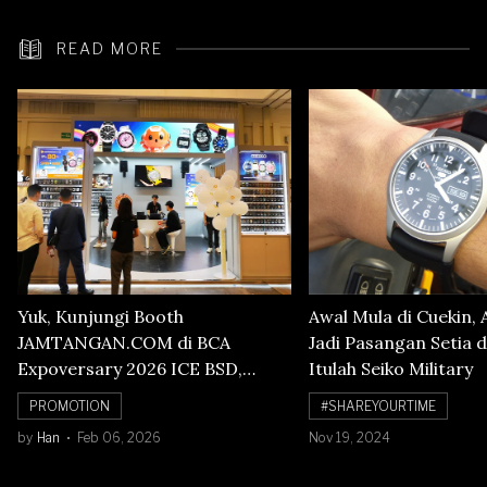
READ MORE
Yuk, Kunjungi Booth
Awal Mula di Cuekin, 
JAMTANGAN.COM di BCA
Jadi Pasangan Setia d
Expoversary 2026 ICE BSD,
Itulah Seiko Military
Banyak Diskon Jam Tangan,
PROMOTION
#SHAREYOURTIME
Cuma Sampai 8 Februari!
by
Han
Feb 06, 2026
Nov 19, 2024