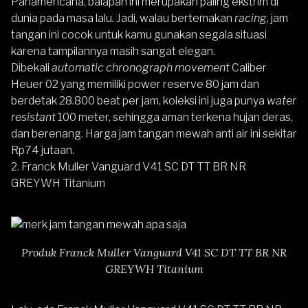
Panamericana, balapan ini merupakan paling ekstrim di
dunia pada masa lalu
.
Jadi, walau bertemakan
racing
, jam
tangan ini cocok untuk kamu gunakan segala situasi
karena tampilannya masih sangat elegan.
Dibekali
automatic chronograph movement
Caliber
Heuer 02 yang memiliki power reserve 80 jam dan
berdetak 28.800 beat per jam, koleksi ini juga punya
water
resistant
100 meter, sehingga aman terkena hujan deras,
dan berenang. Harga jam tangan mewah anti air ini sekitar
Rp74 jutaan.
2. Franck Muller Vanguard V41 SC DT TT BR NR
GREYWH Titanium
Produk Franck Muller Vanguard V41 SC DT TT BR NR
GREYWH Titanium