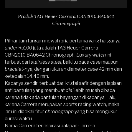
Produk TAG Heuer Carrera CBN2010.BA0642
Chronograph
Pilihan jam tangan mewah pria pertama yang harganya
under
Rp100 juta adalah
TAG Heuer Carrera
CBN2010.BA0642 Chronograph
.
Luxury watch
ini
terbuat dari
stainless steel
, baik itu pada
case
maupun
bracelet
-nya, dengan ukuran diameter
case
42 mm dan
ketebalan 14.48 mm.
Kacanya sendiri terbuat dari kristal safir dengan lapisan
anti pantulan yang membuat
dial
lebih mudah dibaca
karena tidak ada pantulan bayangan di kacanya. Lalu,
karena Carrera merupakan sports racing watch, maka
jam ini dibekali fitur
chronograph
yang bisa mengukur
durasi waktu.
Nama Carrera terinspirasi balapan Carrera