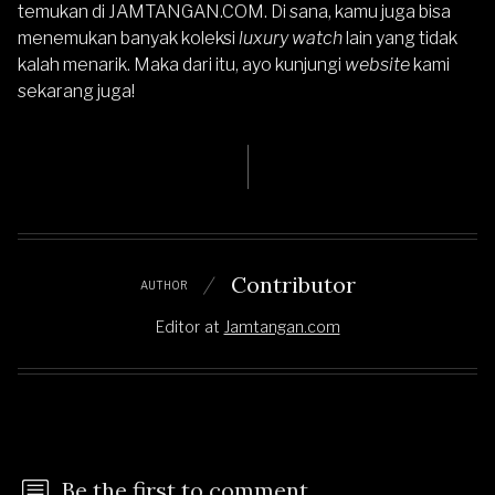
temukan di
JAMTANGAN.COM
. Di sana, kamu juga bisa
menemukan banyak koleksi
luxury watch
lain yang tidak
kalah menarik. Maka dari itu, ayo kunjungi
website
kami
sekarang juga!
Contributor
AUTHOR
Editor
at
Jamtangan.com
Be the first to comment