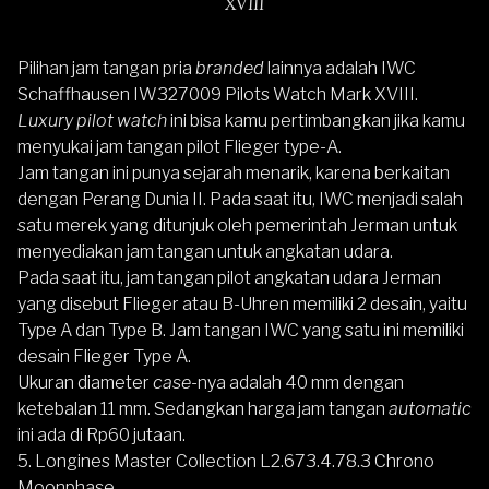
XVIII
Pilihan jam tangan pria
branded
lainnya adalah
IWC
Schaffhausen IW327009 Pilots Watch Mark XVIII
.
Luxury pilot watch
ini bisa kamu pertimbangkan jika kamu
menyukai jam tangan pilot Flieger type-A.
Jam tangan ini punya sejarah menarik, karena berkaitan
dengan Perang Dunia II. Pada saat itu, IWC menjadi salah
satu merek yang ditunjuk oleh pemerintah Jerman untuk
menyediakan jam tangan untuk angkatan udara.
Pada saat itu, jam tangan pilot angkatan udara Jerman
yang disebut Flieger atau B-Uhren memiliki 2 desain, yaitu
Type A dan Type B. Jam tangan IWC yang satu ini memiliki
desain Flieger Type A.
Ukuran diameter
case
-nya adalah 40 mm dengan
ketebalan 11 mm. Sedangkan harga jam tangan
automatic
ini ada di Rp60 jutaan.
5. Longines Master Collection L2.673.4.78.3 Chrono
Moonphase