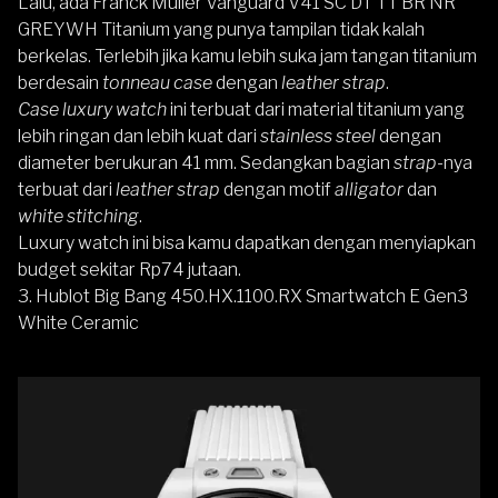
Lalu, ada
Franck Muller Vanguard V41 SC DT TT BR NR
GREYWH Titanium
yang punya tampilan tidak kalah
berkelas. Terlebih jika kamu lebih suka jam tangan titanium
berdesain
tonneau case
dengan
leather strap
.
Case
luxury watch
ini terbuat dari material titanium yang
lebih ringan dan lebih kuat dari
stainless steel
dengan
diameter berukuran 41 mm. Sedangkan bagian
strap-
nya
terbuat dari
leather strap
dengan motif
alligator
dan
white stitching
.
Luxury watch ini bisa kamu dapatkan dengan menyiapkan
budget sekitar Rp74 jutaan.
3. Hublot Big Bang 450.HX.1100.RX Smartwatch E Gen3
White Ceramic