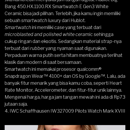
Bang 450.HX.1100.RX Smartwatch E Gen3 White
Ceramic
bisa jadi pilihan. Terlebih, jika kamu ingin memiliki
sebuah
smartwatch
luxury
dari Hublot.
Smartwatch
ini memiliki
case
yang terbuat dari
microblasted and polished white ceramic
sehingga
cukup ringan dan eksotis. Sedangkan material
strap
-nya
terbuat dari
rubber
yang nyaman saat digunakan.
Perpaduan warna putih serta hitam membuatnya terlihat
klasik dan modern di saat bersamaan.
Smartwatch ini memakai prosesor qualcomm®
Snapdragon Wear™ 4100+ dan OS by Google™. Lalu, ada
banyak fitur menarik yang bisa kamu coba, seperti Heart
Rate Monitor, Accelerometer, dan fitur-fitur unik lainnya.
Mengenai harga, harga jam tangan mewah ini ada di Rp73
jutaan saja.
4. IWC Schaffhausen IW327009 Pilots Watch Mark XVIII