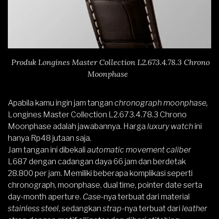
Produk Longines Master Collection L2.673.4.78.3 Chrono
Moonphase
Apabila kamu ingin jam tangan
chronograph moonphase,
Longines Master Collection L2.673.4.78.3 Chrono
Moonphase
adalah jawabannya. Harga
luxury watch
ini
hanya Rp48 jutaan saja.
Jam tangan ini dibekali
automatic movement caliber
L687 dengan cadangan daya 66 jam dan berdetak
28.800 per jam. Memiliki beberapa komplikasi seperti
chronograph, moonphase, dual time, pointer date serta
day-month aperture.
Case-
nya terbuat dari material
stainless steel
, sedangkan
strap
-nya terbuat dari
leather