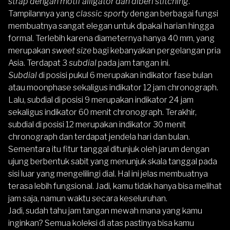
strap dengan motif alligator dan diberi stitching
.
Tampilannya yang
classic sporty
dengan berbagai fungsi
membuatnya sangat elegan untuk dipakai harian hingga
formal. Terlebih karena diameternya hanya 40 mm, yang
merupakan
sweet size
bagi kebanyakan pergelangan pria
Asia. Terdapat 3
subdial
pada jam tangan ini.
Subdial
di posisi pukul 6 merupakan indikator fase bulan
atau moonphase sekaligus indikator 12 jam chronograph.
Lalu, subdial di posisi 9 merupakan indikator 24 jam
sekaligus indikator 60 menit chronograph. Terakhir,
subdial di posisi 12 merupakan indikator 30 menit
chronograph dan terdapat jendela hari dan bulan.
Sementara itu fitur tanggal ditunjuk oleh jarum dengan
ujung berbentuk sabit yang menunjuk skala tanggal pada
sisi luar yang mengelilingi dial. Hal ini jelas membuatnya
terasa lebih fungsional. Jadi, kamu tidak hanya bisa melihat
jam saja, namun waktu secara keseluruhan.
Jadi, sudah tahu jam tangan mewah mana yang kamu
inginkan? Semua koleksi di atas pastinya bisa kamu