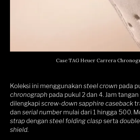
Case TAG Heuer Carrera Chronogr
Koleksi ini menggunakan
steel crown
pada pu
chronograph
pada pukul 2 dan 4. Jam tangan
dilengkapi
screw-down sapphire caseback
t
dan
serial number
mulai dari 1 hingga 500. Mo
strap
dengan
steel folding clasp
serta
double
shield
.