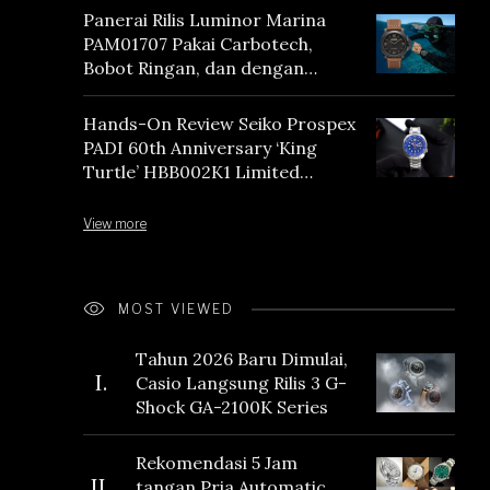
Panerai Rilis Luminor Marina
PAM01707 Pakai Carbotech,
Bobot Ringan, dan dengan
Vintage Vibes
Hands-On Review Seiko Prospex
PADI 60th Anniversary ‘King
Turtle’ HBB002K1 Limited
Edition
View more
MOST VIEWED
Tahun 2026 Baru Dimulai,
I.
Casio Langsung Rilis 3 G-
Shock GA-2100K Series
Rekomendasi 5 Jam
II.
tangan Pria Automatic