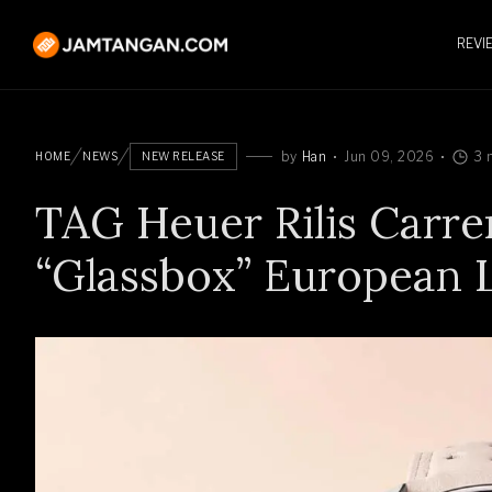
REVI
by
Han
Jun 09, 2026
3 
HOME
NEWS
NEW RELEASE
TAG Heuer Rilis Carr
“Glassbox” European L