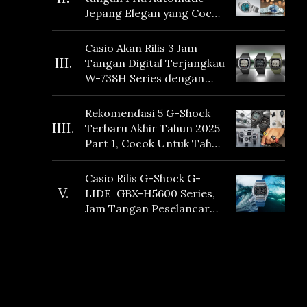
Jepang Elegan yang Cocok
Dikoleksi di 2026
Casio Akan Rilis 3 Jam
III.
Tangan Digital Terjangkau
W-738H Series dengan
Masa Baterai 10 Tahun
dan Fitur Vibration
Rekomendasi 5 G-Shock
IIII.
Terbaru Akhir Tahun 2025
Part 1, Cocok Untuk Tahun
Baru!
Casio Rilis G-Shock G-
V.
LIDE GBX-H5600 Series,
Jam Tangan Peselancar
yang dilengkapi Sensor
Heart Rate