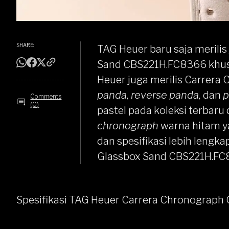
SHARE:
TAG Heuer
baru saja merili
Sand CBS221H.FC8366 khusu
Heuer juga merilis Carrera
panda, reverse panda,
dan
p
Comments
(0)
pastel pada koleksi terbar
chronograph
warna hitam ya
dan spesifikasi lebih leng
Glassbox Sand CBS221H.FC
Spesifikasi TAG Heuer Carrera Chronograp