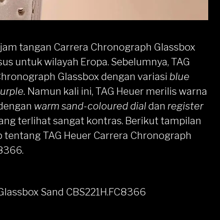
s jam tangan
Carrera
Chronograph Glassbox
s untuk wilayah Eropa. Sebelumnya, TAG
 Chronograph Glassbox dengan variasi
blue
urple.
Namun kali ini, TAG Heuer merilis warna
u dengan
warm sand-coloured dial
dan
register
ng terlihat sangat kontras. Berikut tampilan
kap tentang TAG Heuer Carrera Chronograph
8366.
h Glassbox Sand CBS221H.FC8366