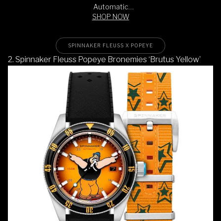
Automatic
SHOP NOW
Popeye
Bronemies +
Extra Strap
Limited Edition
SPINNAKER FLEUSS X POPEYE
2. Spinnaker Fleuss Popeye Bronemies ‘Brutus Yellow’