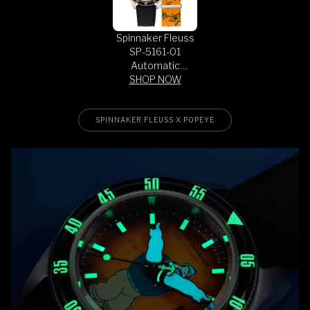
Spinnaker Fleuss
SP-5161-01
Automatic
SHOP NOW
Popeye
Bronemies
Brutus Yellow +
Extra Strap
SPINNAKER FLEUSS X POPEYE
Limited Edition