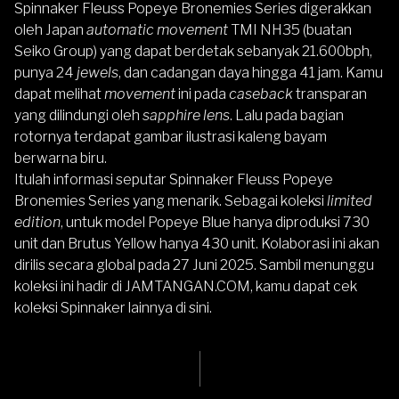
Spinnaker Fleuss Popeye Bronemies Series digerakkan
oleh Japan
automatic movement
TMI NH35 (buatan
Seiko Group) yang dapat berdetak sebanyak 21.600bph,
punya 24
jewels
, dan cadangan daya hingga 41 jam. Kamu
dapat melihat
movement
ini pada
caseback
transparan
yang dilindungi oleh
sapphire lens
. Lalu pada bagian
rotornya terdapat gambar ilustrasi kaleng bayam
berwarna biru.
Itulah informasi seputar Spinnaker Fleuss Popeye
Bronemies Series yang menarik. Sebagai koleksi
limited
edition
, untuk model Popeye Blue hanya diproduksi 730
unit dan Brutus Yellow hanya 430 unit. Kolaborasi ini akan
dirilis secara global pada 27 Juni 2025. Sambil menunggu
koleksi ini hadir di
JAMTANGAN.COM
, kamu dapat
cek
koleksi Spinnaker lainnya di sini
.