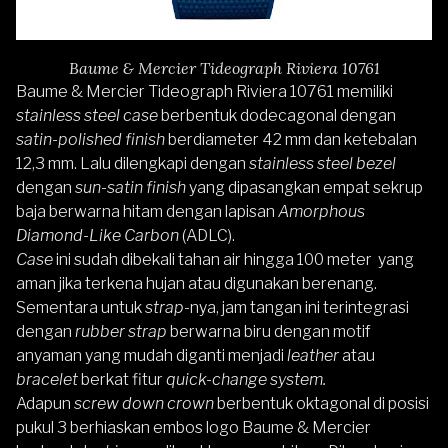
Baume & Mercier Tideograph Riviera 10761
Baume & Mercier Tideograph Riviera 10761 memiliki
stainless steel case
berbentuk dodecagonal dengan
satin-polished finish
berdiameter 42 mm dan ketebalan
12,3 mm. Lalu dilengkapi dengan
stainless steel bezel
dengan
sun-satin finish
yang dipasangkan empat sekrup
baja berwarna hitam dengan lapisan
Amorphous
Diamond-Like Carbon
(ADLC).
Case
ini sudah dibekali tahan air hingga 100 meter yang
aman jika terkena hujan atau digunakan berenang.
Sementara untuk
strap
-nya, jam tangan ini terintegrasi
dengan
rubber strap
berwarna biru dengan motif
anyaman yang mudah diganti menjadi
leather
atau
bracelet
berkat fitur
quick-change system.
Adapun
screw down
crown
berbentuk oktagonal di posisi
pukul 3 berhiaskan embos logo Baume & Mercier