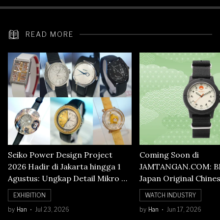
READ MORE
Seiko Power Design Project
Coming Soon di
2026 Hadir di Jakarta hingga 1
JAMTANGAN.COM: B
Agustus: Ungkap Detail Mikro di
Japan Original Chine
Balik Seni Watchmaking
Numerals Watch
EXHIBITION
WATCH INDUSTRY
by
Han
Jul 23, 2026
by
Han
Jun 17, 2026