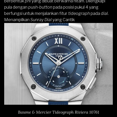
berbentuk
phi
yang dibuat berwarna hitam. Dilengkapi
pula dengan
push-button
pada posisi pukul 4 yang
berfungsi untuk menjalankan fitur
tideograph
pada
dial
.
Menampilkan
Sunray Dial
yang Cantik
Baume & Mercier Tideograph Riviera 10761