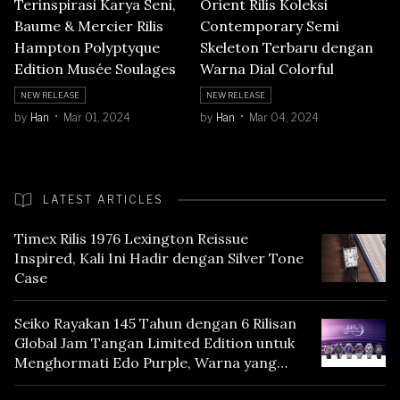
Terinspirasi Karya Seni,
Orient Rilis Koleksi
Baume & Mercier Rilis
Contemporary Semi
Hampton Polyptyque
Skeleton Terbaru dengan
Edition Musée Soulages
Warna Dial Colorful
NEW RELEASE
NEW RELEASE
by
Han
Mar 01, 2024
by
Han
Mar 04, 2024
LATEST ARTICLES
Timex Rilis 1976 Lexington Reissue
Inspired, Kali Ini Hadir dengan Silver Tone
Case
Seiko Rayakan 145 Tahun dengan 6 Rilisan
Global Jam Tangan Limited Edition untuk
Menghormati Edo Purple, Warna yang
Mencerminkan Warisan Tokyo