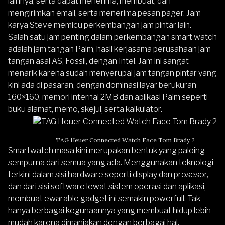
lainnya, serta dapat menerima, membuat, dan
mengirimkan email, serta menerima pesan pager. Jam
karya Steve memicu perkembangan jam pintar lain.
Salah satu jam penting dalam perkembangan smart watch
adalah jam tangan Palm, hasil kerjasama perusahaan jam
tangan asal AS, Fossil, dengan Intel. Jam ini sangat
menarik karena sudah menyerupai jam tangan pintar yang
kini ada di pasaran, dengan dominasi layar berukuran
160×160, memori internal 2MB dan aplikasi Palm seperti
buku alamat, memo, skejul, serta kalkulator.
TAG Heuer Connected Watch Face Tom Brady 2
Smartwatch masa kini merupakan bentuk yang paloing
sempurna dari semua yang ada. Menggunakan teknologi
terkini dalam sisi hardware seperti display dan prosesor,
dan dari sisi software lewat sistem operasi dan aplikasi,
membuat ewarable gadget ini semakin powerfull. Tak
hanya berbagai kegunaannya yang membuat hidup lebih
mudah karena dimanjakan dengan berbagai hal,