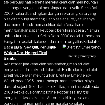
tak berpuas hati, karena mereka kemudian meluncurkan
jam tangan yang dapat menyimpan data, yaitu Seiko Data-
2000. Kalau dibandingkan dengan sekarang, data yang
bisa ditampung memang luar biasa absurd, yaitu hanya
dua memo. Untuk memasukkan data Anda harus
menggunakan papan keyboard berukuran besar. Namun
untuk ukuran saat itu, Seiko Data-2000 adalah fenomenal.
Fungsi lain adalah kalender dan alat hitung alias kalkulator.
Baca juga :
Seagull, Penunjuk
Waktu Dari Negeri Tirai
Breitling Emergency
Bambu
Kepintaran jam kemudian berkembang menjadi alat
penyelamat dalam kondisi darurat. Hal itu dipelopori oleh
Breitling, dengan meluncurkan Breitling Emergency
Watch pada 1995. Jam ini mampu memancarkan sinyal
darurat sejauh 90 mil laut. Efektifitas jam ini terbukti pada
2003, ketika dua orang pilot helikopter asal Inggris
mengalami kecelakaan di Antartika akhirnya selamat
berkat jam tangan pintar yang mereka kenakan.