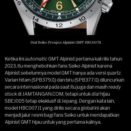
Dial Seiko Prospex Alpinist GMT HBC007J1
Ketika lini
automatic
GMT Alpinist pertama kali rilis tahun
2023, itu menghebohkan fans Seiko Alpinist karena ​​
Alpinist sebelumnya model GMT hanya ada versi
quartz
.
Varian hitam (
SPB379J1
) dan biru (
SPB377J1
) diluncurkan
secara internasional pada saat itu juga dan masih
ready
stock
di
JAMTANGAN.COM
, tetapi untuk
dial
hijau
SBEJ005 tetap eksklusif di Jepang. Dengan kata lain,
model HBC007J1 yang dirilis secara global ini akan
menjadi jalur resmi bagi fans Seiko untuk mendapatkan
Alpinist GMT hijau untuk yang pertama kalinya.