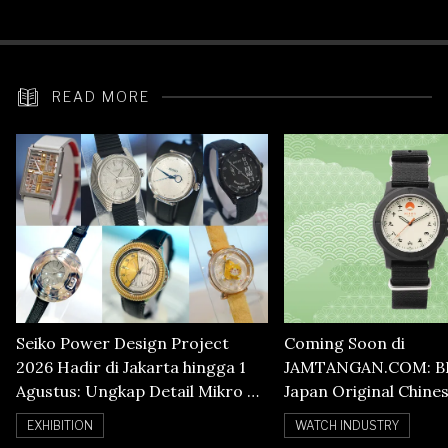
Heart Rate
READ MORE
Seiko Power Design Project
Coming Soon di
2026 Hadir di Jakarta hingga 1
JAMTANGAN.COM: B
Agustus: Ungkap Detail Mikro di
Japan Original Chine
Balik Seni Watchmaking
Numerals Watch
EXHIBITION
WATCH INDUSTRY