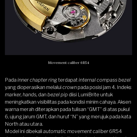
Movement caliber 6R54
Pada
inner chapter ring
terdapat
internal compass bezel
yang dioperasikan melalui
crown
pada posisi jam 4
.
Indeks
marker, hands,
dan
bezel pip
diisi LumiBrite untuk
meningkatkan visibilitas pada kondisi minim cahaya. Aksen
warna merah diterapkan pada tulisan “GMT” di atas pukul
6, ujung jarum GMT, dan huruf “N” yang merujuk pada kata
North atau utara.
Model ini dibekali
automatic movement caliber
6R54