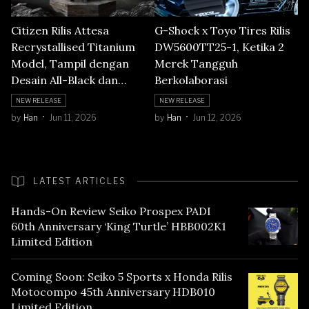
Citizen Rilis Attesa
G-Shock x Toyo Tires Rilis
Recrystallised Titanium
DW5600TT25-1, Ketika 2
Model, Tampil dengan
Merek Tangguh
Desain All-Black dan
Berkolaborasi
Limited Edition
NEW RELEASE
NEW RELEASE
by
Han
Jun 11, 2026
by
Han
Jun 12, 2026
LATEST ARTICLES
Hands-On Review Seiko Prospex PADI
60th Anniversary ‘King Turtle’ HBB002K1
Limited Edition
Coming Soon: Seiko 5 Sports x Honda Rilis
Motocompo 45th Anniversary HDB010
Limited Edition