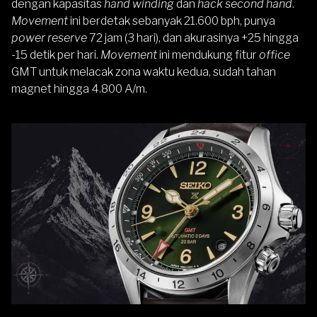
dengan kapasitas
hand winding
dan
hack second hand
.
Movement
ini berdetak sebanyak 21.600 bph, punya
power reserve
72 jam (3 hari), dan akurasinya +25 hingga
-15 detik per hari.
Movement
ini mendukung fitur
office
GMT untuk melacak zona waktu kedua, sudah tahan
magnet hingga 4.800 A/m.