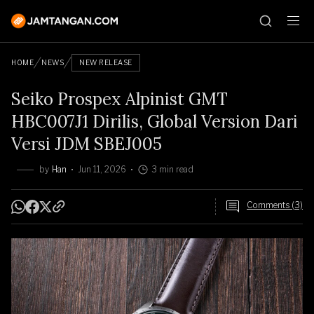
HOME
NEWS
NEW RELEASE
Seiko Prospex Alpinist GMT
HBC007J1 Dirilis, Global Version Dari
Versi JDM SBEJ005
by
Han
Jun 11, 2026
3 min read
Comments (3)