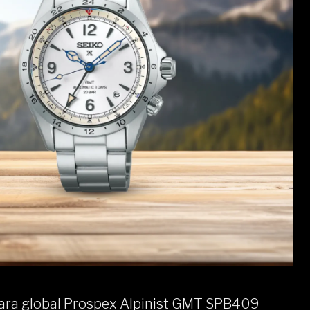
ra global Prospex Alpinist GMT SPB409