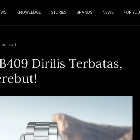
EWS
KNOWLEDGE
STORIES
BRANDS
NEWS
FOR YOU
min read
409 Dirilis Terbatas,
erebut!