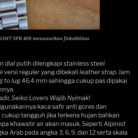
st GMT SPB 409 menawarkan fleksibilitas
an
dial
putih dilengkapi
stainless steel
versi reguler yang dibekali
leather strap
. Jam
g to lug
46,4 mm sehingga cukup pas dipakai
mnya.
dir, Seiko Lovers Wajib Nyimak!
igunakannya kaca safir anti gores dan
di cukup tangguh jika terkena hujan bahkan
pa khawatir air akan masuk. Seperti Alpinist
ka Arab pada angka 3, 6, 9, dan 12 serta skala