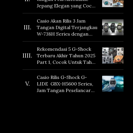
Jepang Elegan yang Cocok
Dikoleksi di 2026
Casio Akan Rilis 3 Jam
III.
Tangan Digital Terjangkau
W-738H Series dengan
Masa Baterai 10 Tahun
dan Fitur Vibration
Rekomendasi 5 G-Shock
IIII.
Terbaru Akhir Tahun 2025
Part 1, Cocok Untuk Tahun
Baru!
Casio Rilis G-Shock G-
V.
LIDE GBX-H5600 Series,
Jam Tangan Peselancar
yang dilengkapi Sensor
Heart Rate