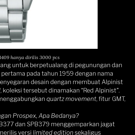
B409 hanya dirilis 3000 pcs
ncang untuk berpetualang di pegunungan dan
ilis pertama pada tahun 1959 dengan nama
 penyegaran desain dengan membuat Alpinist
l
, koleksi tersebut dinamakan “Red Alpinist”.
ng menggabungkan
quartz movement
, fitur GMT,
engan Prospex, Apa Bedanya?
T SPB377 dan SPB379 menggemparkan jagat
erilis versi
limited edition
sekaligus