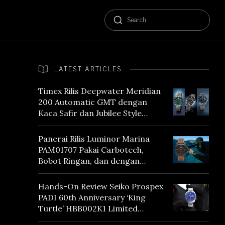
LATEST ARTICLES
Timex Rilis Deepwater Meridian
200 Automatic GMT dengan
Kaca Safir dan Jubilee Style
Bracelet
Panerai Rilis Luminor Marina
PAM01707 Pakai Carbotech,
Bobot Ringan, dan dengan
Vintage Vibes
Hands-On Review Seiko Prospex
PADI 60th Anniversary ‘King
Turtle’ HBB002K1 Limited
Edition