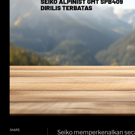
SHARE:
Seiko
memperkenalkan seca