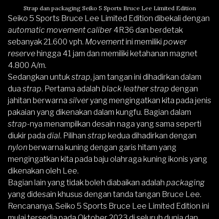
Strap dan packaging Seiko 5 Sports Bruce Lee Limited Edition
Seiko 5 Sports Bruce Lee Limited Edition dibekali dengan
automatic movement caliber
4R36 dan berdetak
sebanyak 21.600 vph.
Movement
ini memiliki
power
reserve
hingga 41 jam dan memiliki ketahanan magnet
4.800 A/m.
Sedangkan untuk
strap
, jam tangan ini dihadirkan dalam
dua
strap
. Pertama adalah
black leather strap
dengan
jahitan berwarna
silver
yang mengingatkan kita pada jenis
pakaian yang dikenakan dalam kungfu. Bagian dalam
strap
-nya menampilkan desain naga yang sama seperti
diukir pada
dial
. Pilihan
strap
kedua dihadirkan dengan
nylon
berwarna kuning dengan garis hitam yang
mengingatkan kita pada baju olahraga kuning ikonis yang
dikenakan oleh Lee.
Bagian lain yang tidak boleh diabaikan adalah
packaging
yang didesain khusus dengan tanda tangan Bruce Lee.
Rencananya, Seiko 5 Sports Bruce Lee Limited Edition ini
mulai tersedia pada Oktober 2023 di seluruh dunia dan