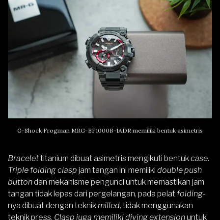
G-Shock Frogman MRG-BF1000B-1ADR memiliki bentuk asimetris
Bracelet
titanium dibuat asimetris mengikuti bentuk
case
.
Triple folding clasp
jam tangan ini memiliki
double push
button
dan mekanisme pengunci untuk memastikan jam
tangan tidak lepas dari pergelangan, pada pelat
folding
-
nya dibuat dengan teknik
milled,
tidak menggunakan
teknik press.
Clasp juga memiliki diving extension
untuk