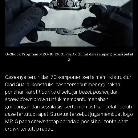
G-Shock Frogman MRG-BF1000B-1ADR dilihat dari samping posisi pukul
3
Case
-nya terdiri dari 70 komponen serta memiliki struktur
Clad Guard. Konstruksi
case
tersebut menggunakan
penahan karet
fluorine
di sekujur
bezel, pusher,
dan
screw down
crown
untuk membantu menahan
guncangan dari segala sisi serta memastikan celah-celah
case
tertutup rapat. Struktur tersebut juga membuat logo
MR-G pada
crown
tetap berada di posisi horizontal saat
crown
tertutup rapat.