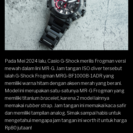
Pada Mei 2024 lalu,
Casio
G-Shock
merilis Frogman versi
mewah dalam lini
MR-G
. Jam tangan ISO
diver
tersebut
ialah
G-Shock Frogman MRG-BF1000B-1ADR
yang
memiliki warna hitam dengan aksen merah yang berani.
Model ini merupakan satu-satunya MR-G Frogman yang
memiliki titanium
bracelet,
karena 2 model lainnya
memakai
rubber strap
.
Jam tangan ini
memakai kaca safir
dan memiliki tampilan analog. Simak sampai habis untuk
mengetahui mengapa jam tangan ini
worth it
untuk harga
Rp80 jutaan!