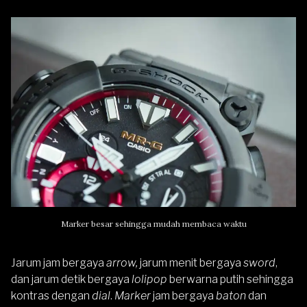
Marker besar sehingga mudah membaca waktu
Jarum jam bergaya
arrow,
jarum menit bergaya
sword
,
dan jarum detik bergaya
lolipop
berwarna putih sehingga
kontras dengan
dial
.
Marker
jam bergaya
baton
dan