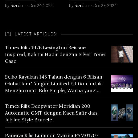
Guilloché Dial
by
Fazriano
Dec 24, 2024
by
Fazriano
Dec 27, 2024
LATEST ARTICLES
Timex Rilis 1976 Lexington Reissue
Inspired, Kali Ini Hadir dengan Silver Tone
Case
Seiko Rayakan 145 Tahun dengan 6 Rilisan
Global Jam Tangan Limited Edition untuk
Menghormati Edo Purple, Warna yang
Mencerminkan Warisan Tokyo
Timex Rilis Deepwater Meridian 200
Automatic GMT dengan Kaca Safir dan
Jubilee Style Bracelet
Panerai Rilis Luminor Marina PAM01707