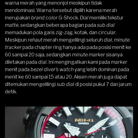
warna merah yang menonjol meskipun tidak
mendominasi. Warna tersebut dipilih karena merah
merupakan
brand color
G-Shock
.
Dial
memiliki tekstur
matte,
sedangkan beberapa bagian pada
sub dial
memadukan pola garis
zig-zag,
kotak, dan
circular
.
Meskipun
rehaut
merah mengelilingi seluruh
dial
,
minute
tracker
pada chapter ring hanya ada pada posisi menit ke
60 sampai 20 saja, sedangkan
minute marker
sisanya
diletakan pada
dial
. Ini mengingatkan kami pada
marker
menit pada
bezel diver’s watch
yang lebih dominan pada
menit ke 60 sampai 15 atau 20. Aksen merah juga dapat
ditemukan mengelilingi
sub dial
di posisi pukul 7 dan jarum
detik.