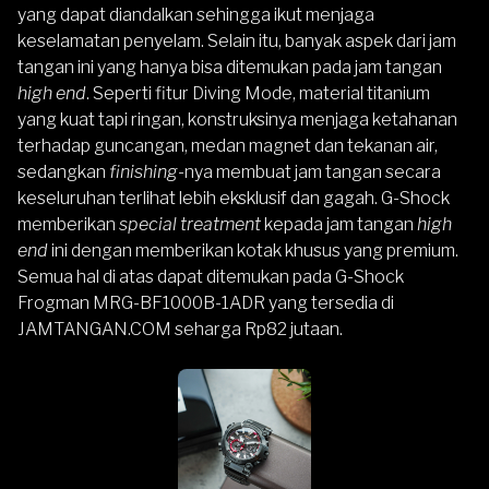
yang dapat diandalkan sehingga ikut menjaga
keselamatan penyelam. Selain itu, banyak aspek dari jam
tangan ini yang hanya bisa ditemukan pada jam tangan
high end
. Seperti fitur Diving Mode, material titanium
yang kuat tapi ringan, konstruksinya menjaga ketahanan
terhadap guncangan, medan magnet dan tekanan air,
sedangkan
finishing
-nya membuat jam tangan secara
keseluruhan terlihat lebih eksklusif dan gagah.
G-Shock
memberikan
special treatment
kepada jam tangan
high
end
ini dengan memberikan kotak khusus yang premium.
Semua hal di atas dapat ditemukan pada G-Shock
Frogman
MRG-BF1000B-1ADR yang tersedia di
JAMTANGAN.COM seharga Rp82 jutaan.