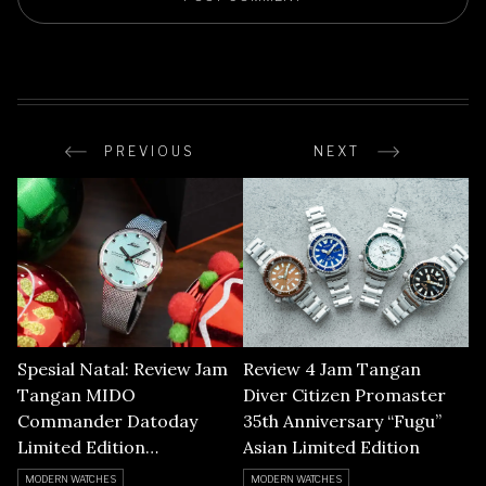
PREVIOUS
NEXT
Spesial Natal: Review Jam
Review 4 Jam Tangan
Tangan MIDO
Diver Citizen Promaster
Commander Datoday
35th Anniversary “Fugu”
Limited Edition
Asian Limited Edition
M8429.4.25.11 Turquoise
MODERN WATCHES
MODERN WATCHES