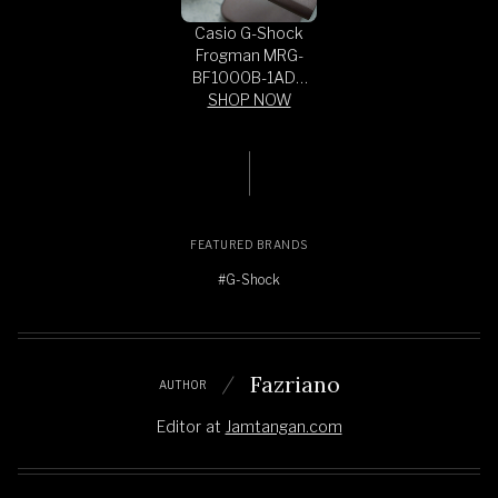
Casio G-Shock
Frogman MRG-
BF1000B-1ADR
Master Of G
SHOP NOW
Solar Full
Titanium Analog
Dial Titanium
Band
FEATURED BRANDS
#G-Shock
Fazriano
AUTHOR
Editor
at
Jamtangan.com