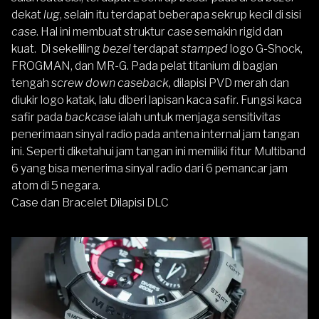
dekat
lug
, selain itu terdapat beberapa sekrup kecil di sisi
case
. Hal ini membuat struktur
case
semakin rigid dan
kuat. Di sekeliling
bezel
terdapat
stamped
logo G-Shock,
FROGMAN, dan MR-G. Pada pelat titanium di bagian
tengah s
crew down caseback,
dilapisi PVD merah dan
diukir logo katak, lalu diberi lapisan kaca safir. Fungsi kaca
safir pada
backcase
ialah untuk menjaga sensitivitas
penerimaan sinyal radio pada antena internal jam tangan
ini. Seperti diketahui jam tangan ini memiliki fitur Multiband
6 yang bisa menerima sinyal radio dari 6 pemancar jam
atom di 5 negara.
Case dan Bracelet Dilapisi DLC