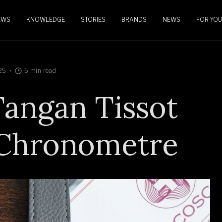
EWS
KNOWLEDGE
STORIES
BRANDS
NEWS
FOR YOU
25
5 min read
Tangan Tissot
 Chronometre