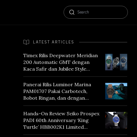
LATEST ARTICLES
Timex Rilis Deepwater Meridian
200 Automatic GMT dengan
Kaca Safir dan Jubilee Style
Bracelet
Panerai Rilis Luminor Marina
PAM01707 Pakai Carbotech,
Bobot Ringan, dan dengan
Vintage Vibes
Hands-On Review Seiko Prospex
PADI 60th Anniversary ‘King
Turtle’ HBB002K1 Limited
Edition