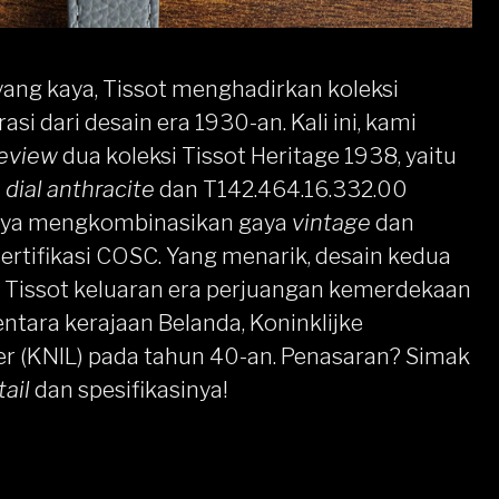
yang kaya,
Tissot
menghadirkan koleksi
asi dari desain era 1930-an. Kali ini, kami
review
dua koleksi Tissot Heritage 1938, yaitu
n
dial
anthracite
dan
T142.464.16.332.00
nya mengkombinasikan gaya
vintage
dan
ertifikasi COSC. Yang menarik, desain kedua
n Tissot keluaran era perjuangan kemerdekaan
ntara kerajaan Belanda, Koninklijke
er (KNIL) pada tahun 40-an. Penasaran? Simak
tail
dan spesifikasinya!