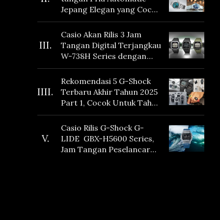
Jepang Elegan yang Cocok
Dikoleksi di 2026
Casio Akan Rilis 3 Jam
III.
Tangan Digital Terjangkau
W-738H Series dengan
Masa Baterai 10 Tahun
dan Fitur Vibration
Rekomendasi 5 G-Shock
IIII.
Terbaru Akhir Tahun 2025
Part 1, Cocok Untuk Tahun
Baru!
Casio Rilis G-Shock G-
V.
LIDE GBX-H5600 Series,
Jam Tangan Peselancar
yang dilengkapi Sensor
Heart Rate