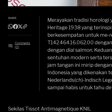
SHARE:
Merayakan tradisi horologi 
Heritage 1938
yang terinspir
berkesempatan untuk me-
T142.464.16.062.00
denga
Comments
(0)
dengan
dial
salmon. Kedua
sentuhan modern serta ters
jam tangan ini mirip denga
Indonesia yang dikenakan te
Nederlands(ch)-Indisch Leg
sampai habis untuk tahu
de
Sekilas Tissot Antimagnetique KNIL