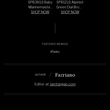
SPB381J1 Baby
SPB121J1 Alpinist
Marinemaster
Green Dial Brown
GMT Green Dial
SHOP NOW
Leather Strap
SHOP NOW
Stainless Steel
Strap
FEATURED BRANDS
#Seiko
Fazriano
AUTHOR
Editor
at
Jamtangan.com