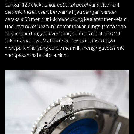
dengan 120
clicks
unidirectional bezel
yang ditemani
ceramic bezel insert
berwarna hijau dengan
marker
berskala 60 menit untuk mendukung kegiatan menyelam.
Hadirnya
diver bezel
ini memantapkan fungsi jam tangan
ini, yaitu jam tangan
diver
dengan fitur tambahan GMT,
bukan sebaiknya. Material
ceramic
pada
insert
juga
merupakan hal yang cukup menarik, mengingat
ceramic
merupakan material premium.