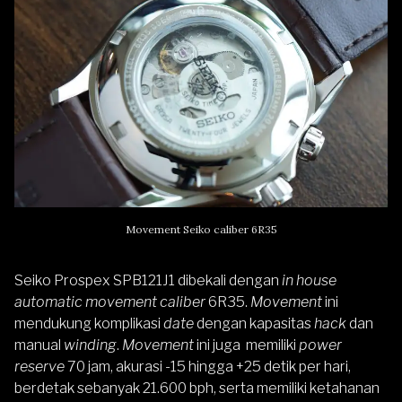
Movement Seiko caliber 6R35
Seiko Prospex SPB121J1 dibekali dengan
in house
automatic movement caliber
6R35.
Movement
ini
mendukung komplikasi
date
dengan kapasitas
hack
dan
manual
winding
.
Movement
ini juga memiliki
power
reserve
70 jam, akurasi -15 hingga +25 detik per hari,
berdetak sebanyak 21.600 bph, serta memiliki ketahanan