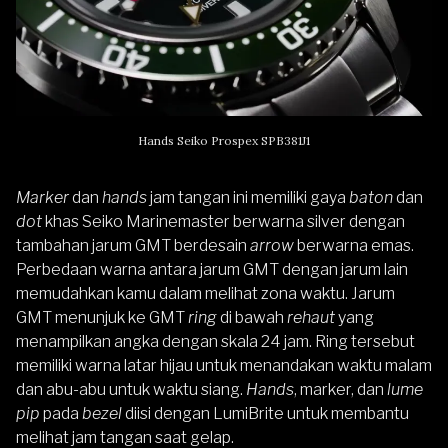
Hands Seiko Prospex SPB381J1
Marker
dan
hands
jam tangan ini memiliki gaya
baton
dan
dot
khas Seiko Marinemaster berwarna silver dengan
tambahan jarum GMT berdesain
arrow
berwarna emas.
Perbedaan warna antara jarum GMT dengan jarum lain
memudahkan kamu dalam melihat zona waktu. Jarum
GMT menunjuk ke GMT
ring
di bawah
rehaut
yang
menampilkan angka dengan skala 24 jam. Ring tersebut
memiliki warna latar hijau untuk menandakan waktu malam
dan abu-abu untuk waktu siang.
Hands
, marker, dan
lume
pip
pada
bezel
diisi dengan LumiBrite untuk membantu
melihat jam tangan saat gelap.