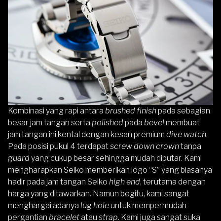
Kombinasi yang rapi antara
brushed finish
pada sebagian
besar jam tangan serta
polished
pada
bevel
membuat
jam tangan ini kental dengan kesan premium
dive
watch
.
Pada posisi pukul 4 terdapat
screw down crown
tanpa
guard
yang cukup besar sehingga mudah diputar. Kami
mengharapkan Seiko memberikan logo “S” yang biasanya
hadir pada jam tangan Seiko
high end
, terutama dengan
harga yang ditawarkan. Namun begitu, kami sangat
menghargai adanya
lug hole
untuk mempermudah
pergantian
bracelet
atau
strap
. Kami juga sangat suka