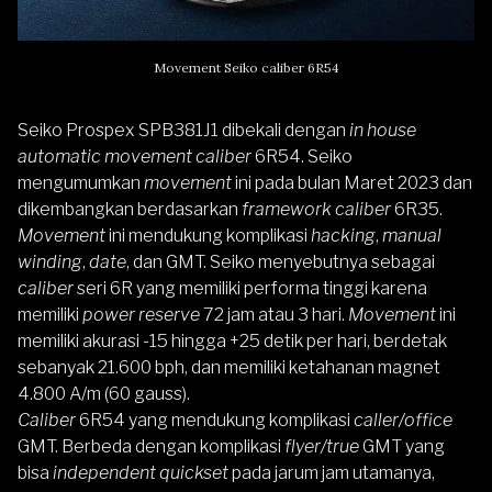
Movement Seiko caliber 6R54
Seiko Prospex SPB381J1 dibekali dengan
in house
automatic movement caliber
6R54. Seiko
mengumumkan
movement
ini pada bulan Maret 2023 dan
dikembangkan berdasarkan
framework
caliber
6R35.
Movement
ini mendukung komplikasi
hacking
,
manual
winding
,
date
, dan GMT. Seiko menyebutnya sebagai
caliber
seri 6R yang memiliki performa tinggi karena
memiliki
power reserve
72 jam atau 3 hari.
Movement
ini
memiliki akurasi -15 hingga +25 detik per hari, berdetak
sebanyak 21.600 bph, dan memiliki ketahanan magnet
4.800 A/m (60 gauss).
Caliber
6R54 yang mendukung komplikasi
caller/office
GMT. Berbeda dengan komplikasi
flyer/true
GMT yang
bisa
independent quickset
pada jarum jam utamanya,