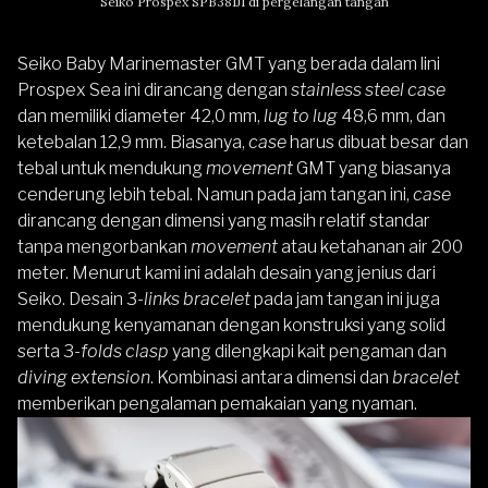
Seiko Prospex SPB381J1 di pergelangan tangan
Seiko Baby Marinemaster GMT yang berada dalam lini
Prospex Sea ini dirancang dengan
stainless steel case
dan memiliki diameter 42,0 mm,
lug to lug
48,6 mm, dan
ketebalan 12,9 mm. Biasanya,
case
harus dibuat besar dan
tebal untuk mendukung
movement
GMT yang biasanya
cenderung lebih tebal. Namun pada jam tangan ini,
case
dirancang dengan dimensi yang masih relatif standar
tanpa mengorbankan
movement
atau ketahanan air 200
meter. Menurut kami ini adalah desain yang jenius dari
Seiko. Desain 3-
links bracelet
pada jam tangan ini juga
mendukung kenyamanan dengan konstruksi yang solid
serta 3-
folds clasp
yang dilengkapi kait pengaman dan
diving extension
. Kombinasi antara dimensi dan
bracelet
memberikan pengalaman pemakaian yang nyaman.