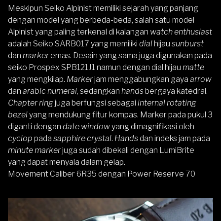
Meskipun Seiko Alpinist memiliki sejarah yang panjang
dengan model yang berbeda-beda, salah satu model
Alpinist yang paling terkenal di kalangan
watch enthusiast
adalah Seiko
SARB017 yang memiliki
dial
hijau
sunburst
dan
marker
emas. Desain yang sama juga digunakan pada
seiko
Prospex SPB121J1 namun dengan dial hijau
matte
yang mengkilap.
Marker
jam menggabungkan gaya
arrow
dan
arabic numeral
, sedangkan
hands
bergaya katedral.
Chapter ring
juga berfungsi sebagai
internal rotating
bezel
yang mendukung fitur kompas. Marker pada pukul 3
diganti dengan
date window
yang dimagnifikasi oleh
cyclop
pada
sapphire crystal
.
Hands
dan indeks jam pada
minute marker
juga sudah dibekali dengan LumiBrite
yang dapat menyala dalam gelap.
Movement Caliber 6R35 dengan Power Reserve 70