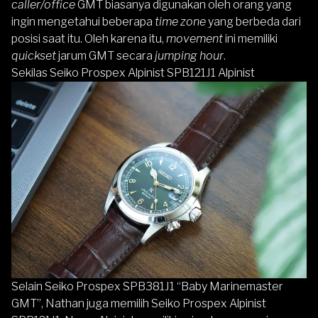
caller/office
GMT biasanya digunakan oleh orang yang
ingin mengetahui beberapa
time zone
yang berbeda dari
posisi saat itu. Oleh karena itu,
movement
ini memiliki
quickset
jarum GMT secara
jumping hour
.
Sekilas Seiko Prospex Alpinist SPB121J1 Alpinist
Selain Seiko Prospex SPB381J1 “Baby Marinemaster
GMT”, Nathan juga memilih Seiko Prospex Alpinist