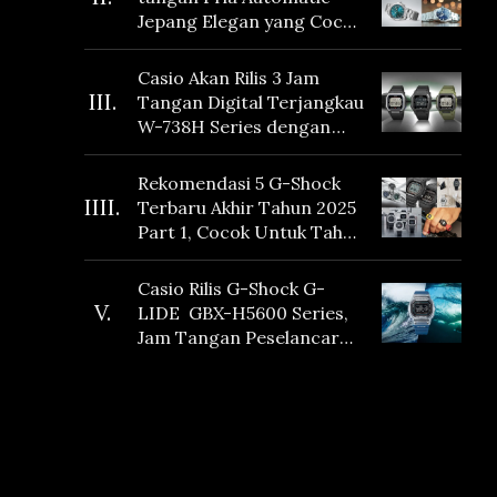
Jepang Elegan yang Cocok
Dikoleksi di 2026
Casio Akan Rilis 3 Jam
III.
Tangan Digital Terjangkau
W-738H Series dengan
Masa Baterai 10 Tahun
dan Fitur Vibration
Rekomendasi 5 G-Shock
IIII.
Terbaru Akhir Tahun 2025
Part 1, Cocok Untuk Tahun
Baru!
Casio Rilis G-Shock G-
V.
LIDE GBX-H5600 Series,
Jam Tangan Peselancar
yang dilengkapi Sensor
Heart Rate