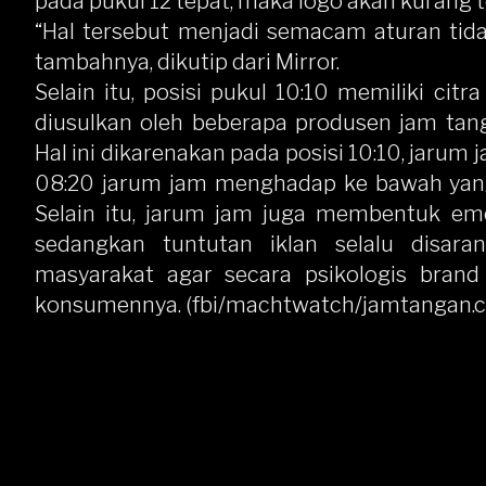
pada pukul 12 tepat, maka logo akan kurang 
“Hal tersebut menjadi semacam aturan tida
tambahnya, dikutip dari Mirror.
Selain itu, posisi pukul 10:10 memiliki cit
diusulkan oleh beberapa produsen jam tan
Hal ini dikarenakan pada posisi 10:10, jaru
08:20 jarum jam menghadap ke bawah yang a
Selain itu, jarum jam juga membentuk emo
sedangkan tuntutan iklan selalu disar
masyarakat agar secara psikologis bran
konsumennya. (fbi/machtwatch/jamtangan.