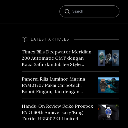
LATEST ARTICLES
Timex Rilis Deepwater Meridian
200 Automatic GMT dengan
Kaca Safir dan Jubilee Style
Bracelet
Panerai Rilis Luminor Marina
PAM01707 Pakai Carbotech,
Bobot Ringan, dan dengan
Vintage Vibes
Hands-On Review Seiko Prospex
PADI 60th Anniversary ‘King
Turtle’ HBB002K1 Limited
Edition