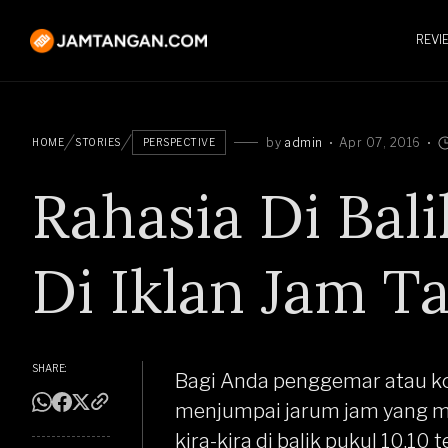
REVI
by
admin
Apr 07, 2016
HOME
STORIES
PERSPECTIVE
Rahasia Di Bali
Di Iklan Jam T
SHARE:
Bagi Anda penggemar atau kol
menjumpai jarum jam yang me
kira-kira di balik pukul 10.10 