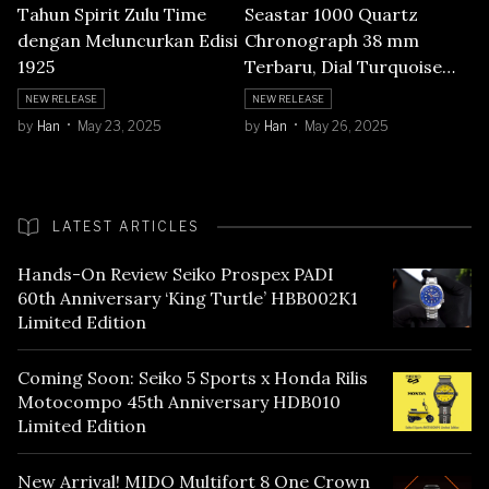
Tahun Spirit Zulu Time
Seastar 1000 Quartz
dengan Meluncurkan Edisi
Chronograph 38 mm
1925
Terbaru, Dial Turquoise
Paling Cetar!
NEW RELEASE
NEW RELEASE
by
Han
May 23, 2025
by
Han
May 26, 2025
LATEST ARTICLES
Hands-On Review Seiko Prospex PADI
60th Anniversary ‘King Turtle’ HBB002K1
Limited Edition
Coming Soon: Seiko 5 Sports x Honda Rilis
Motocompo 45th Anniversary HDB010
Limited Edition
New Arrival! MIDO Multifort 8 One Crown