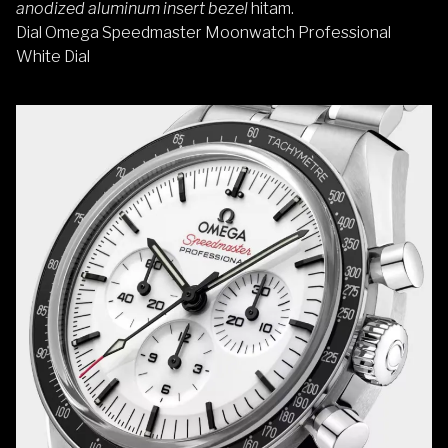
anodized aluminum insert bezel
hitam.
Dial Omega Speedmaster Moonwatch Professional
White Dial