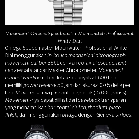
Movement Omega Speedmaster Moonwatch Professional
White Dial
Omega Speedmaster Moonwatch Professional White
Dial menggunakan
in-house mechanical chronograph
movement caliber
3861 dengan
co-axial escapement
dan sesuai standar Master Chronometer.
Movement
manual winding
ini berdetak sebanyak 21.600 bph,
memiliki
power reserve
50 jam dan akurasi 0/+5 detik per
hari.
Movement
-nya juga anti-magnetik (15.000 gauss).
Movement-
nya dapat dilihat dari
caseback
transparan
yang menampilkan
horizontal clutch, rhodium-plate
finish,
dan menggunakan
bridge
dengan Geneva
stripes
.