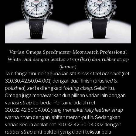
Varian Omega Speedmaster Moonwatch Professional
White Dial dengan leather strap (kiri) dan rubber strap
(kanan)
Jam tangan ini menggunakan
stainless steel bracelet
(ref.
310.30.42.50.04.001) dengan dual finish (
brushed
&
polished
), serta dilengkapi
folding clasp.
Selain itu,
Omega juga menawarkan dua pilihan varian lain dengan
variasi
strap
berbeda. Pertama adalah ref.
310.32.42.50.04.001
yang memakai rally leather strap
warna hitam dengan jahitan merah-putih. Sedangkan
varian kedua adalah ref. 310.32.42.50.04.002 dengan
rubber strap
anti-bakteri yang diberi tekstur pola