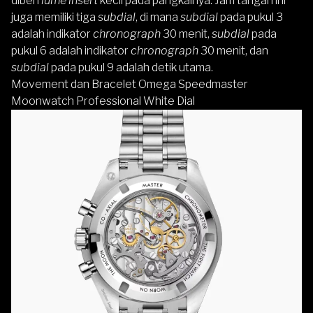
diberi
lume insert
kecil pada pangkalnya. Jam tangan ini
juga memiliki tiga
subdial
, di mana
subdial
pada pukul 3
adalah indikator
chronograph
30 menit,
subdial
pada
pukul 6 adalah indikator
chronograph
30 menit, dan
subdial
pada pukul 9 adalah detik utama.
Movement dan Bracelet Omega Speedmaster
Moonwatch Professional White Dial