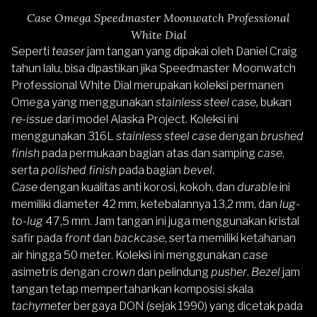
Case Omega Speedmaster Moonwatch Professional
White Dial
Seperti
teaser
jam tangan yang dipakai oleh Daniel Craig
tahun lalu, bisa dipastikan jika Speedmaster Moonwatch
Professional White Dial merupakan koleksi permanen
Omega yang menggunakan
stainless steel case,
bukan
re-issue
dari model Alaska Project. Koleksi ini
menggunakan 316L
stainless steel case
dengan
brushed
finish
pada permukaan bagian atas dan samping
case
,
serta
polished finish
pada bagian
bevel
.
Case
dengan kualitas anti korosi, kokoh, dan
durable
ini
memiliki diameter 42 mm, ketebalannya 13,2 mm, dan
lug-
to-lug
47,5 mm. Jam tangan ini juga menggunakan kristal
safir pada
front
dan
backcase
, serta memiliki ketahanan
air hingga 50 meter. Koleksi ini menggunakan
case
asimetris dengan
crown
dan pelindung
pusher
.
Bezel
jam
tangan tetap mempertahankan komposisi skala
tachymeter
bergaya DON (sejak 1990) yang dicetak pada