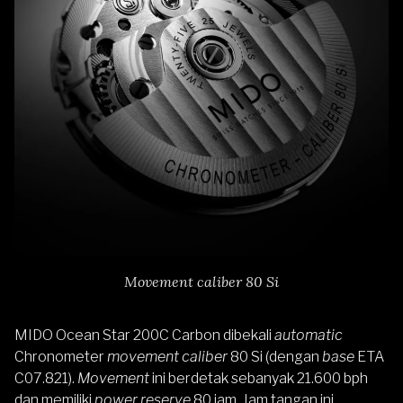
Movement caliber 80 Si
MIDO Ocean Star 200C Carbon dibekali
automatic
Chronometer
movement caliber
80 Si (dengan
base
ETA
C07.821).
Movement
ini berdetak sebanyak 21.600 bph
dan memiliki
power reserve
80 jam. Jam tangan ini