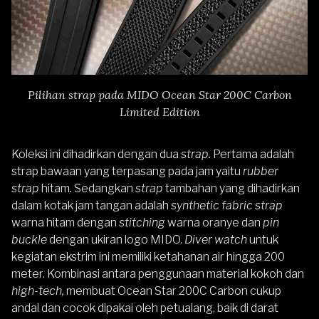
Pilihan strap pada MIDO Ocean Star 200C Carbon
Limited Edition
Koleksi ini dihadirkan dengan dua
strap.
Pertama adalah
strap bawaan yang terpasang pada jam yaitu
rubber
strap
hitam
.
Sedangkan
strap
tambahan yang dihadirkan
dalam kotak jam tangan adalah
synthetic fabric strap
warna hitam dengan
stitching
warna oranye dan
pin
buckle
dengan ukiran logo MIDO.
Diver watch
untuk
kegiatan ekstrim ini memiliki ketahanan air hingga 200
meter. Kombinasi antara penggunaan material kokoh dan
high-tech,
membuat Ocean Star 200C Carbon cukup
andal dan cocok dipakai oleh petualang, baik di darat