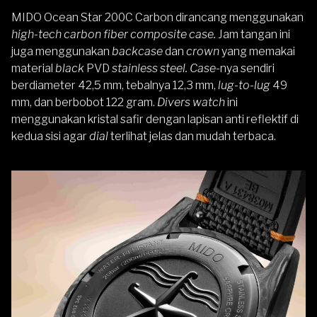
MIDO Ocean Star 200C Carbon dirancang menggunakan
high-tech carbon fiber composite case.
Jam tangan ini
juga menggunakan
backcase
dan
crown
yang memakai
material
black
PVD
stainless steel. Case
-nya sendiri
berdiameter 42,5 mm, tebalnya 12,3 mm,
lug-to-lug
49
mm, dan berbobot 122 gram.
Divers watch
ini
menggunakan kristal safir dengan lapisan anti reflektif di
kedua sisi agar
dial
terlihat jelas dan mudah terbaca.