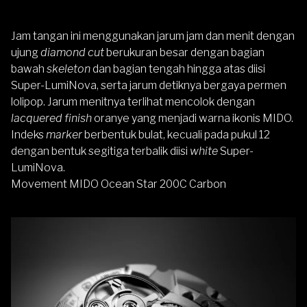
Jam tangan ini menggunakan jarum jam dan menit dengan
ujung
diamond cut
berukuran besar dengan bagian
bawah
skeleton
dan bagian tengah hingga atas diisi
Super-LumiNova, serta jarum detiknya bergaya permen
lolipop. Jarum menitnya terlihat mencolok dengan
lacquered finish
oranye yang menjadi warna ikonis MIDO.
Indeks
marker
berbentuk bulat, kecuali pada pukul 12
dengan bentuk segitiga terbalik diisi
white
Super-
LumiNova.
Movement MIDO Ocean Star 200C Carbon