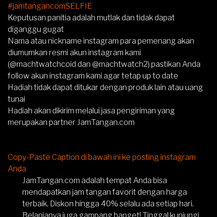
#jamtangancomSELFIE
Keputusan panitia adalah mutlak dan tidak dapat
diganggu gugat
Nama atau nickname instagram para pemenang akan
diumumkan resmi akun instagram kami
(
@machtwatchcoid
dan
@machtwatch2
) pastikan Anda
follow akun instagram kami agar tetap up to date
Hadiah tidak dapat ditukar dengan produk lain atau uang
tunai
Hadiah akan dikirim melalui jasa pengiriman yang
merupakan partner JamTangan.com
Copy-Paste Caption di bawah ini ke posting instagram
Anda
JamTangan.com adalah tempat Anda bisa
mendapatkan jam tangan favorit dengan harga
terbaik. Diskon hingga 40% selalu ada setiap hari.
Belanjanya juga gampang banget! Tinggal kunjungi