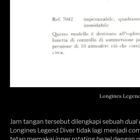
Longines Legend 
Jam tangan tersebut dilengkapi sebuah
dual
Longines Legend Diver tidak lagi menjadi
com
tetap memakai
inner rotating bezel
dengan 