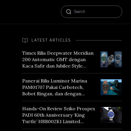
LATEST ARTICLES
Timex Rilis Deepwater Meridian
200 Automatic GMT dengan
Kaca Safir dan Jubilee Style
Bracelet
Panerai Rilis Luminor Marina
PAM01707 Pakai Carbotech,
Bobot Ringan, dan dengan
Vintage Vibes
Hands-On Review Seiko Prospex
PADI 60th Anniversary ‘King
Turtle’ HBB002K1 Limited
Edition