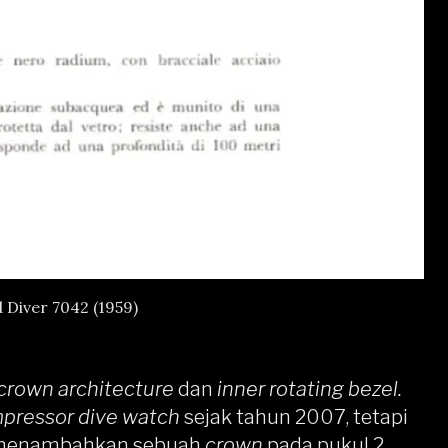
Diver 7042 (1959)
 crown architecture
dan
inner rotating bezel.
pressor dive watch
sejak tahun 2007, tetapi
menambahkan sebuah
crown
pada pukul 2.