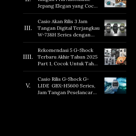
Jepang Elegan yang Cocok
Dikoleksi di 2026
Casio Akan Rilis 3 Jam
III.
Tangan Digital Terjangkau
W-738H Series dengan
Masa Baterai 10 Tahun
dan Fitur Vibration
Rekomendasi 5 G-Shock
IIII.
Terbaru Akhir Tahun 2025
Part 1, Cocok Untuk Tahun
Baru!
Casio Rilis G-Shock G-
V.
LIDE GBX-H5600 Series,
Jam Tangan Peselancar
yang dilengkapi Sensor
Heart Rate