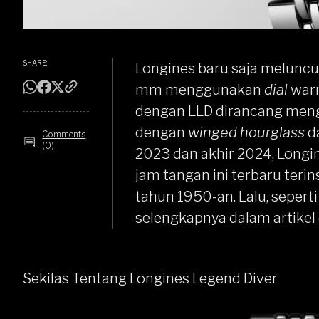
SHARE:
Longines
baru saja meluncu
mm menggunakan
dial
warn
dengan LLD dirancang mengg
dengan
winged hourglass
d
Comments
(0)
2023 dan akhir
2024
, Longi
jam tangan ini terbaru terin
tahun 1950-an. Lalu, sepert
selengkapnya dalam artikel 
Sekilas Tentang Longines Legend Diver