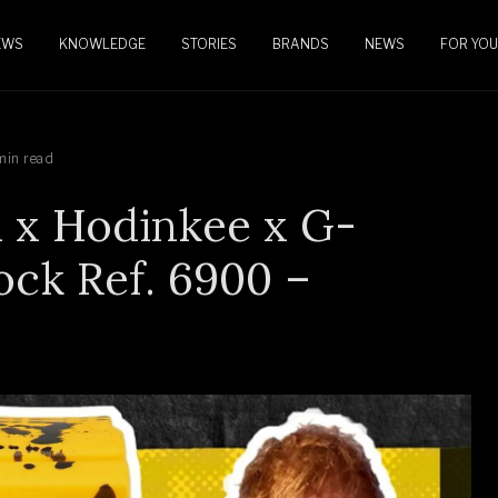
EWS
KNOWLEDGE
STORIES
BRANDS
NEWS
FOR YOU
min read
n x Hodinkee x G-
ock Ref. 6900 –