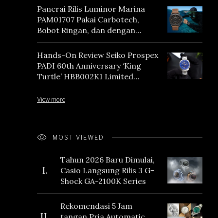
Panerai Rilis Luminor Marina
PAM01707 Pakai Carbotech,
Bobot Ringan, dan dengan
Vintage Vibes
Hands-On Review Seiko Prospex
PADI 60th Anniversary ‘King
Turtle’ HBB002K1 Limited
Edition
View more
MOST VIEWED
Tahun 2026 Baru Dimulai,
I.
Casio Langsung Rilis 3 G-
Shock GA-2100K Series
Rekomendasi 5 Jam
II.
tangan Pria Automatic