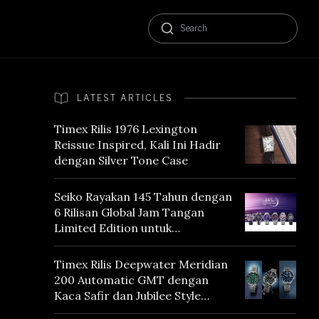
LATEST ARTICLES
Timex Rilis 1976 Lexington
Reissue Inspired, Kali Ini Hadir
dengan Silver Tone Case
Seiko Rayakan 145 Tahun dengan
6 Rilisan Global Jam Tangan
Limited Edition untuk
Menghormati Edo Purple,
Warna yang Mencerminkan
Timex Rilis Deepwater Meridian
Warisan Tokyo
200 Automatic GMT dengan
Kaca Safir dan Jubilee Style
Bracelet