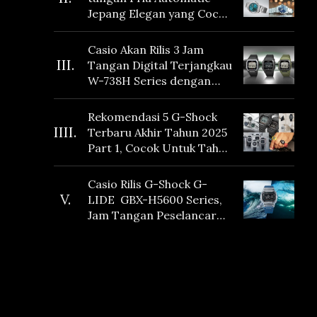
Jepang Elegan yang Cocok
Dikoleksi di 2026
Casio Akan Rilis 3 Jam
III.
Tangan Digital Terjangkau
W-738H Series dengan
Masa Baterai 10 Tahun
dan Fitur Vibration
Rekomendasi 5 G-Shock
IIII.
Terbaru Akhir Tahun 2025
Part 1, Cocok Untuk Tahun
Baru!
Casio Rilis G-Shock G-
V.
LIDE GBX-H5600 Series,
Jam Tangan Peselancar
yang dilengkapi Sensor
Heart Rate