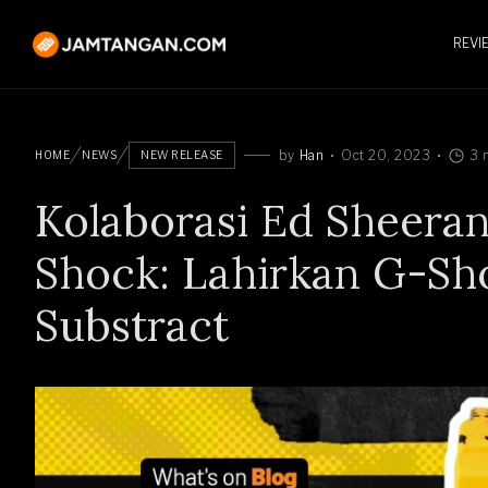
REVI
by
Han
Oct 20, 2023
3 
HOME
NEWS
NEW RELEASE
Kolaborasi Ed Sheera
Shock: Lahirkan G-Sh
Substract