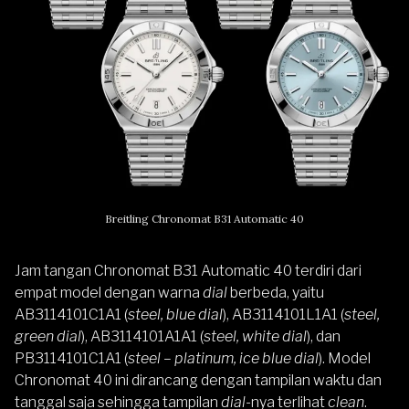
Breitling Chronomat B31 Automatic 40
Jam tangan Chronomat B31 Automatic 40 terdiri dari
empat model dengan warna
dial
berbeda, yaitu
AB3114101C1A1 (
steel, blue dial
), AB3114101L1A1 (
steel,
green dial
), AB3114101A1A1 (
steel, white dial
), dan
PB3114101C1A1 (
steel – platinum, ice blue dial
). Model
Chronomat 40 ini dirancang dengan tampilan waktu dan
tanggal saja sehingga tampilan
dial
-nya terlihat
clean
.