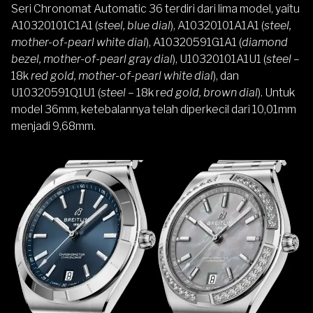
Seri Chronomat Automatic 36 terdiri dari lima model, yaitu
A10320101C1A1 (
steel, blue dial
), A10320101A1A1 (
steel,
mother-of-pearl white dial
), A10320591G1A1 (
diamond
bezel, mother-of-pearl gray dial
), U10320101A1U1 (
steel
–
18k
red gold, mother-of-pearl white dial
), dan
U10320591Q1U1 (
steel –
18k r
ed gold, brown dial
). Untuk
model 36mm, ketebalannya telah diperkecil dari 10,01mm
menjadi 9,68mm.