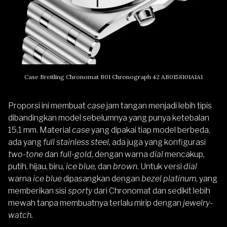
Case Breitling Chronomat B01 Chronograph 42 AB0158101A1A1
Proporsi ini membuat
case
jam tangan menjadi lebih tipis
dibandingkan model sebelumnya yang punya ketebalan
15,1 mm. Material
case
yang dipakai tiap model berbeda,
ada yang
full stainless steel,
ada juga yang konfigurasi
two-tone
dan
full-gold,
dengan warna
dial
mencakup,
putih, hijau, biru,
ice blue,
dan
brown
. Untuk versi
dial
warna
ice blue
dipasangkan dengan
bezel platinum
, yang
memberikan sisi
sporty
dari Chronomat dan sedikit lebih
mewah tanpa membuatnya terlalu mirip dengan
jewelry-
watch.