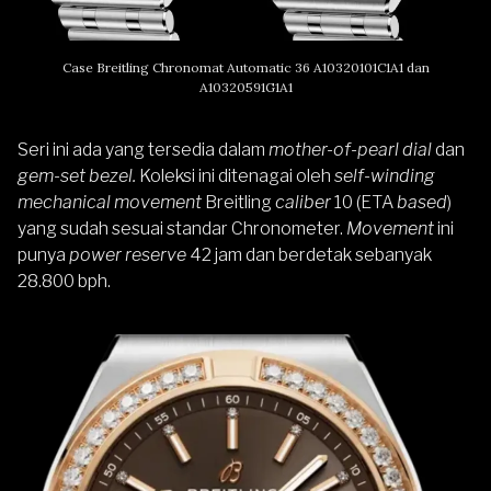
Case Breitling Chronomat Automatic 36 A10320101C1A1 dan
A10320591G1A1
Seri ini ada yang tersedia dalam
mother-of-pearl dial
dan
gem-set bezel.
Koleksi ini ditenagai oleh
self-winding
mechanical movement
Breitling
caliber
10 (ETA
based
)
yang sudah sesuai standar Chronometer.
Movement
ini
punya
power reserve
42 jam dan berdetak sebanyak
28.800 bph.