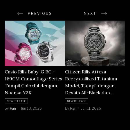
PREVIOUS
NEXT
Casio Rilis Baby-G BG-
Citizen Rilis Attesa
169CM Camouflage Series,
Recrystallised Titanium
Tampil Colorful dengan
Model, Tampil dengan
Nuansa Y2K
Desain All-Black dan
Limited Edition
NEW RELEASE
NEW RELEASE
by
Han
Jun 10, 2026
by
Han
Jun 11, 2026