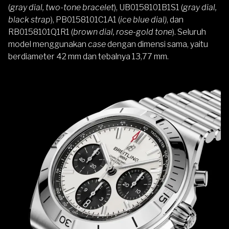
(
gray dial, two-tone bracelet
), UB0158101B1S1 (
gray dial,
black strap
), PB0158101C1A1 (
ice blue dial)
, dan
RB0158101Q1R1 (
brown dial, rose-gold tone
). Seluruh
model menggunakan
case
dengan dimensi sama, yaitu
berdiameter 42 mm dan tebalnya 13,77 mm.