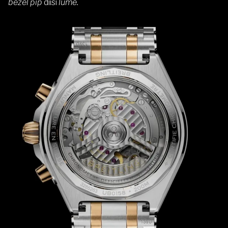
bezel pip
diisi
lume.