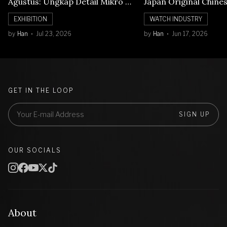
Agustus: Ungkap Detail Mikro di
Japan Original Chine
Balik Seni Watchmaking
Numerals Watch
EXHIBITION
WATCH INDUSTRY
by
Han
Jul 23, 2026
by
Han
Jun 17, 2026
GET IN THE LOOP
SIGN UP
OUR SOCIALS
About