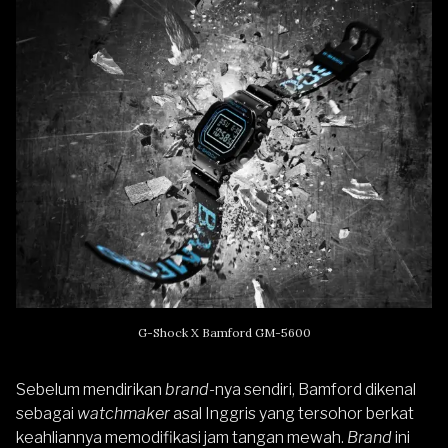
G-Shock X Bamford GM-5600
Sebelum mendirikan
brand
-nya sendiri, Bamford dikenal
sebagai
watchmaker
asal Inggris yang tersohor berkat
keahliannya memodifikasi
jam tangan mewah
.
Brand
ini