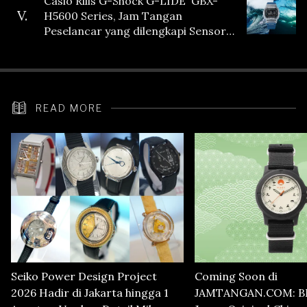
Casio Rilis G-Shock G-LIDE GBX-
V.
H5600 Series, Jam Tangan
Peselancar yang dilengkapi Sensor
Heart Rate
READ MORE
Seiko Power Design Project
Coming Soon di
2026 Hadir di Jakarta hingga 1
JAMTANGAN.COM: B