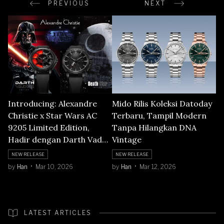
PREVIOUS
NEXT
Introducing: Alexandre
Mido Rilis Koleksi Datoday
Christie x Star Wars AC
Terbaru, Tampil Modern
9205 Limited Edition,
Tanpa Hilangkan DNA
Hadir dengan Darth Vader
Vintage
dan Death Star Edition
NEW RELEASE
NEW RELEASE
by
Han
Mar 10, 2026
by
Han
Mar 12, 2026
LATEST ARTICLES