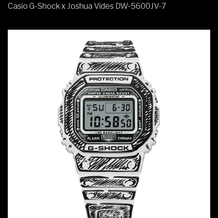
Casio G-Shock x Joshua Vides DW-5600JV-7