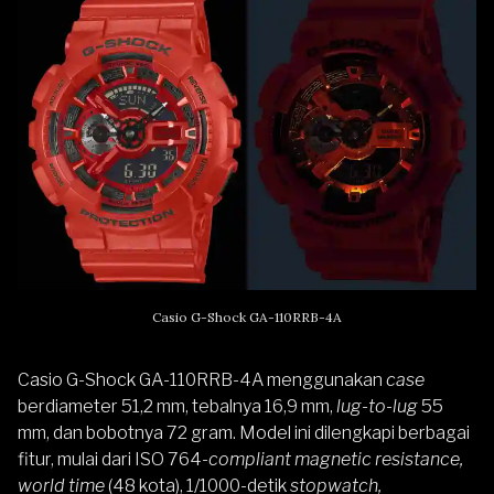
Casio G-Shock GA-110RRB-4A
Casio G-Shock GA-110RRB-4A menggunakan
case
berdiameter 51,2 mm, tebalnya 16,9 mm,
lug-to-lug
55
mm, dan bobotnya 72 gram. Model ini dilengkapi berbagai
fitur, mulai dari ISO 764-
compliant magnetic resistance,
world time
(48 kota), 1/1000-detik
stopwatch,