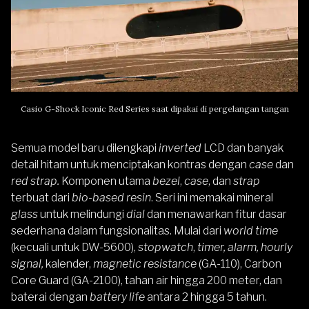
Casio G-Shock Iconic Red Series saat dipakai di pergelangan tangan
Semua model baru dilengkapi
inverted
LCD dan banyak
detail hitam untuk menciptakan kontras dengan
case
dan
red strap.
Komponen utama
bezel
,
case
, dan
strap
terbuat dari
bio-based resin
. Seri ini memakai mineral
glass
untuk melindungi
dial
dan menawarkan fitur dasar
sederhana dalam fungsionalitas. Mulai dari
world time
(kecuali untuk DW-5600),
stopwatch
,
timer, alarm, hourly
signal,
kalender,
magnetic resistance
(GA-110), Carbon
Core Guard (GA-2100), tahan air hingga 200 meter, dan
baterai dengan
battery life
antara 2 hingga 5 tahun.