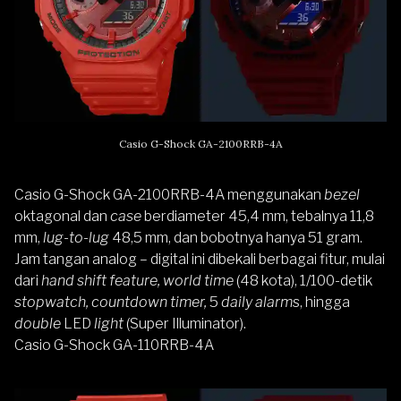
Casio G-Shock GA-2100RRB-4A
Casio G-Shock GA-2100RRB-4A menggunakan
bezel
oktagonal dan
case
berdiameter 45,4 mm, tebalnya 11,8
mm,
lug-to-lug
48,5 mm, dan bobotnya hanya 51 gram.
Jam tangan analog – digital ini dibekali berbagai fitur, mulai
dari
hand shift feature, world time
(48 kota), 1/100-detik
stopwatch, countdown timer,
5
daily alarm
s, hingga
double
LED
light
(Super Illuminator).
Casio G-Shock GA-110RRB-4A