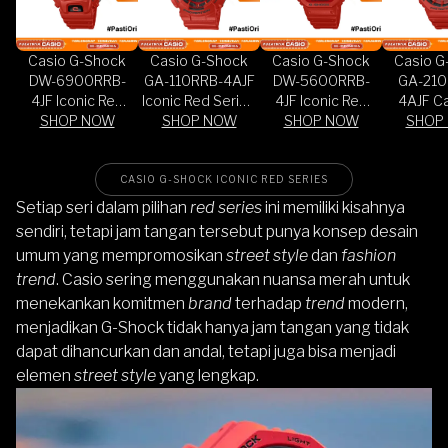
Casio G-Shock
Casio G-Shock
Casio G-Shock
Casio G
DW-6900RRB-
GA-110RRB-4AJF
DW-5600RRB-
GA-210
4JF Iconic Red
Iconic Red Series
4JF Iconic Red
4AJF C
Series Digital Dial
SHOP NOW
Digital Analog
SHOP NOW
Series Digital Dial
SHOP NOW
Iconic Re
SHOP
Red Resin Band
Dial Red Resin
Red Resin Band
Resin Ba
(JDM)
Band (JDM)
(JDM)
CASIO G-SHOCK ICONIC RED SERIES
Setiap seri dalam pilihan
red series
ini memiliki kisahnya
sendiri, tetapi jam tangan tersebut punya konsep desain
umum yang mempromosikan
street style
dan
fashion
trend
. Casio sering menggunakan nuansa merah untuk
menekankan komitmen
brand
terhadap
trend
modern,
menjadikan G-Shock tidak hanya jam tangan yang tidak
dapat dihancurkan dan andal, tetapi juga bisa menjadi
elemen
street style
yang lengkap.