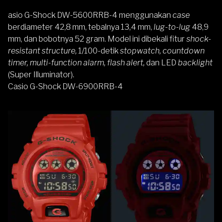
asio G-Shock DW-5600RRB-4 menggunakan
case
berdiameter 42,8 mm, tebalnya 13,4 mm,
lug-to-lug
48,9
mm, dan bobotnya 52 gram. Model ini dibekali fitur
shock-
resistant structure,
1/100-detik
stopwatch, countdown
timer, multi-function alarm, flash alert,
dan LED
backlight
(Super Illuminator).
Casio G-Shock DW-6900RRB-4