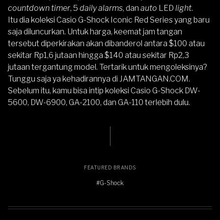
countdown timer
, 5
daily alarms
, dan
auto
LED
light
.
Itu dia koleksi Casio G-Shock Iconic Red Series yang baru
saja diluncurkan. Untuk harga, keemat jam tangan
tersebut diperkirakan akan dibanderol antara $100 atau
sekitar Rp1,6 jutaan hingga $140 atau sekitar Rp2,3
jutaan tergantung model. Tertarik untuk mengoleksinya?
Tunggu saja ya kehadirannya di
JAMTANGAN.COM
.
Sebelum itu, kamu bisa intip koleksi
Casio G-Shock DW-
5600
,
DW-6900
,
GA-2100
, dan
GA-110
terlebih dulu.
FEATURED BRANDS
#G-Shock