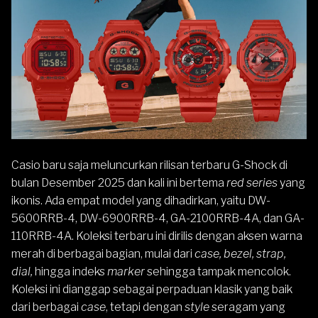
Casio
baru saja meluncurkan rilisan terbaru
G-Shock
di
bulan Desember 2025 dan kali ini bertema
red series
yang
ikonis. Ada empat model yang dihadirkan, yaitu
DW-
5600
RRB-4,
DW-6900
RRB-4,
GA-2100
RRB-4A, dan
GA-
110
RRB-4A. Koleksi terbaru ini dirilis dengan aksen warna
merah di berbagai bagian, mulai dari
case, bezel, strap,
dial,
hingga indeks
marker
sehingga tampak mencolok.
Koleksi ini dianggap sebagai perpaduan klasik yang baik
dari berbagai
case
, tetapi dengan
style
seragam yang