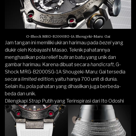
G-Shock MRG-B2000SG-1A Shougeki-Maru: Gai
Jam tangan ini memiliki ukiran harimau pada
bezel
yang
diukir oleh Kobayashi Masao. Teknik pahatannya
menghasilkan pola relief butiran batu yang unik dan
gambar harimau. Karena dibuat secara
handicraft
, G-
Shock MRG-B2000SG-1A Shougeki-Maru: Gai tersedia
secara
limited edition
, yaitu hanya 700 unit di dunia.
Selain itu, pola pahatan yang dihasilkan juga berbeda-
beda dan unik.
Dilengkapi
Strap
Putih yang Terinspirasi dari Ito Odoshi