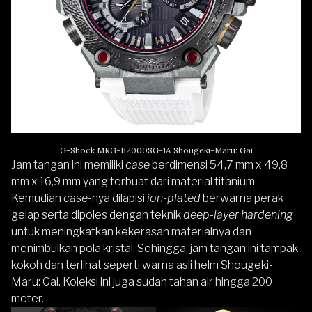
G-Shock MRG-B2000SG-1A Shougeki-Maru: Gai
Jam tangan ini memiliki
case
berdimensi 54,7 mm x 49,8
mm x 16,9 mm yang terbuat dari material titanium
Kemudian
case
-nya dilapisi
ion-plated
berwarna perak
gelap serta dipoles dengan teknik
deep-layer hardening
untuk meningkatkan kekerasan materialnya dan
menimbulkan pola kristal. Sehingga, jam tangan ini tampak
kokoh dan terlihat seperti warna asli helm Shougeki-
Maru: Gai. Koleksi ini juga sudah tahan air hingga 200
meter.