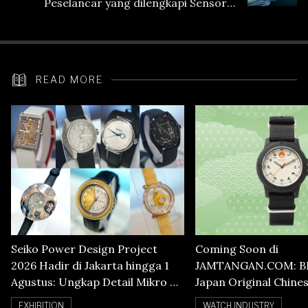
Peselancar yang dilengkapi Sensor
Heart Rate
READ MORE
Seiko Power Design Project
Coming Soon di
2026 Hadir di Jakarta hingga 1
JAMTANGAN.COM: B
Agustus: Ungkap Detail Mikro di
Japan Original Chine
Balik Seni Watchmaking
Numerals Watch
EXHIBITION
WATCH INDUSTRY