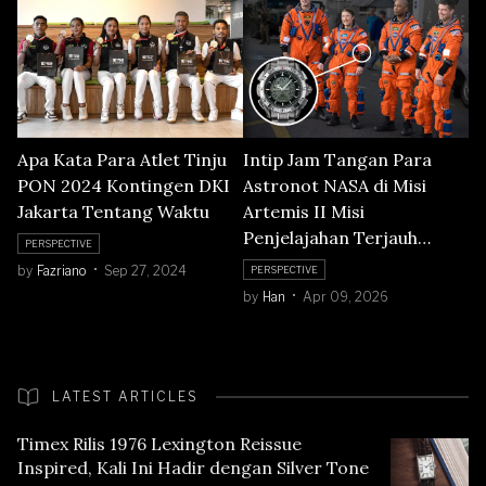
Apa Kata Para Atlet Tinju
Intip Jam Tangan Para
PON 2024 Kontingen DKI
Astronot NASA di Misi
Jakarta Tentang Waktu
Artemis II Misi
Penjelajahan Terjauh
PERSPECTIVE
Hingga Orbit Bulan
by
Fazriano
Sep 27, 2024
PERSPECTIVE
by
Han
Apr 09, 2026
LATEST ARTICLES
Timex Rilis 1976 Lexington Reissue
Inspired, Kali Ini Hadir dengan Silver Tone