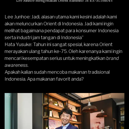
Lee Junhoe mengenakan Orient Bambino 38 RA-AC0M04Y
Lee Junhoe
: Jadi, alasan utama kami kesini adalah kami
akan meluncurkan Orient di Indonesia. Jadi kami ingin
melihat bagaimana pendapat para konsumer Indonesia
serta industri jam tangan di Indonesia”
Hata Yusuke
: Tahun ini sangat spesial, karena Orient
merayakan ulang tahun ke-75. Oleh karenanya kami ingin
mencari kesempatan serius untuk meningkatkan
brand
awareness
.
Apakah kalian sudah mencoba makanan tradisional
Indonesia. Apa makanan favorit anda?