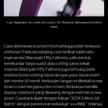
Case Spinnaker Seconde/Seconde/ 50 Phantom didominasi brushed
finish
Case didominasi
brushed finish
sehingga lebih terkesan
utilitarian
. Pada sisi samping
case
terlihat salah satu
inspirasi dari Blancpain Fifty Fathoms, yaitu bentuk
membundar tanpa sudut atau
cutting
sama sekali.
Inspirasi Blancpain Fifty Fathoms juga tertuang pada
unidirectional rotating bezel
dengan
glass bezel insert
dan
marker
60 menit. Kedua jam tangan ini dibekali
screw
down crown
bergaya
onion crown.
Keduanya memiliki
display caseback
yang dipasang dengan metode
screw
down
. Caseback diukir dengan tulisan “2024 Edition 1st
Batch” dengan penomoran individual “xxx/888.” Uniknya,