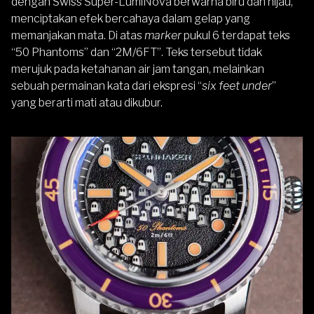
dengan Swiss Super-LumiNova berwarna biru dan hijau,
menciptakan efek bercahaya dalam gelap yang
memanjakan mata. Di atas
marker
pukul 6 terdapat teks
“50 Phantoms” dan “2M/6FT”. Teks tersebut tidak
merujuk pada ketahanan air jam tangan, melainkan
sebuah permainan kata dari ekspresi “
six feet under
”
yang berarti mati atau dikubur.