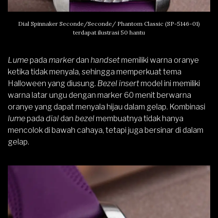
Dial Spinnaker Seconde/Seconde/ Phantom Classic (SP-5146-01)
terdapat ilustrasi 50 hantu
Lume
pada
marker
dan
handset
memiliki warna oranye
ketika tidak menyala, sehingga memperkuat tema
Halloween yang diusung.
Bezel insert
model ini memiliki
warna latar ungu dengan marker 60 menit berwarna
oranye yang dapat menyala hijau dalam gelap. Kombinasi
lume
pada
dial
dan
bezel
membuatnya tidak hanya
mencolok di bawah cahaya, tetapi juga bersinar di dalam
gelap.