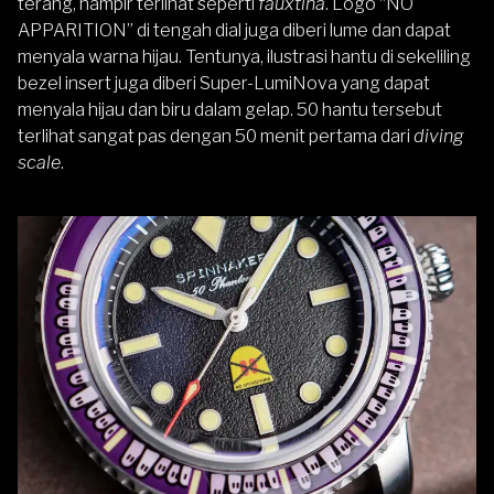
terang, hampir terlihat seperti
fauxtina
. Logo “NO
APPARITION” di tengah dial juga diberi lume dan dapat
menyala warna hijau. Tentunya, ilustrasi hantu di sekeliling
bezel insert juga diberi Super-LumiNova yang dapat
menyala hijau dan biru dalam gelap. 50 hantu tersebut
terlihat sangat pas dengan 50 menit pertama dari
diving
scale
.