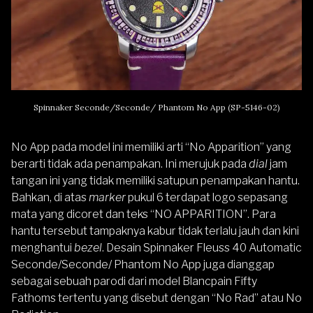
Spinnaker Seconde/Seconde/ Phantom No App (SP-5146-02)
No App pada model ini memiliki arti “No Apparition” yang
berarti tidak ada penampakan. Ini merujuk pada
dial
jam
tangan ini yang tidak memiliki satupun penampakan hantu.
Bahkan, di atas
marker
pukul 6 terdapat logo sepasang
mata yang dicoret dan teks “NO APPARITION”. Para
hantu tersebut tampaknya kabur tidak terlalu jauh dan kini
menghantui
bezel
. Desain Spinnaker Fleuss 40 Automatic
Seconde/Seconde/ Phantom No App juga dianggap
sebagai sebuah parodi dari model Blancpain Fifty
Fathoms tertentu yang disebut dengan “No Rad” atau No