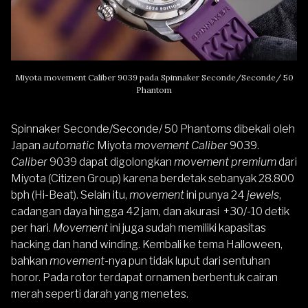
Miyota movement Caliber 9039 pada Spinnaker Seconde/Seconde/ 50
Phantom
Spinnaker Seconde/Seconde/ 50 Phantoms dibekali oleh
Japan
automatic
Miyota
movement
Caliber
9039.
Caliber
9039 dapat digolongkan
movement
premium
dari
Miyota (Citizen Group) karena berdetak sebanyak 28.800
bph (Hi-Beat). Selain itu,
movement
ini punya 24
jewels
,
cadangan daya hingga 42 jam, dan akurasi +30/-10 detik
per hari.
Movement
ini juga sudah memiliki kapasitas
hacking dan hand winding. Kembali ke tema Halloween,
bahkan
movement-
nya pun tidak luput dari sentuhan
horor. Pada rotor terdapat ornamen berbentuk cairan
merah seperti darah yang menetes.