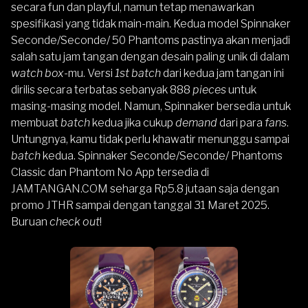
secara fun dan playful, namun tetap menawarkan
spesifikasi yang tidak main-main. Kedua model
Spinnaker
Seconde/Seconde/ 50 Phantoms
pastinya akan menjadi
salah satu jam tangan dengan desain paling unik di dalam
watch box
-mu. Versi
1st batch
dari kedua jam tangan ini
dirilis secara terbatas sebanyak 888
pieces
untuk
masing-masing model. Namun,
Spinnaker
bersedia untuk
membuat
batch
kedua jika cukup
demand
dari para
fans
.
Untungnya, kamu tidak perlu khawatir menunggu sampai
batch
kedua. Spinnaker Seconde/Seconde/
Phantoms
Classic
dan
Phantom No App
tersedia di
JAMTANGAN.COM
seharga Rp5.8 jutaan saja dengan
promo JTHR sampai dengan tanggal 31 Maret 2025.
Buruan
check out
!