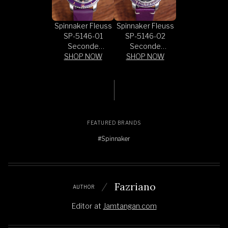
Spinnaker Fleuss
Spinnaker Fleuss
SP-5146-01
SP-5146-02
Seconde
Seconde
Seconde 2024
SHOP NOW
Seconde 2024
SHOP NOW
Edition Black Dial
Edition Black Dial
Leather Strap +
Leather Strap +
Extra Strap
Extra Strap
FEATURED BRANDS
#Spinnaker
Fazriano
AUTHOR
Editor
at
Jamtangan.com