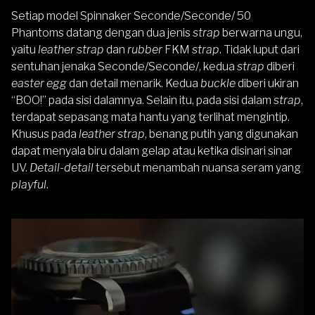
Setiap model Spinnaker Seconde/Seconde/ 50
Phantoms datang dengan dua jenis
strap
berwarna ungu,
yaitu
leather strap
dan
rubber
FKM
strap
. Tidak luput dari
sentuhan jenaka Seconde/Seconde/, kedua
strap
diberi
easter egg
dan detail menarik. Kedua
buckle
diberi ukiran
“BOO!” pada sisi dalamnya. Selain itu, pada sisi dalam
strap
,
terdapat sepasang mata hantu yang terlihat mengintip.
Khusus pada
leather strap
, benang putih yang digunakan
dapat menyala biru dalam gelap atau ketika disinari sinar
UV.
Detail-detail
tersebut menambah nuansa seram yang
playful
.