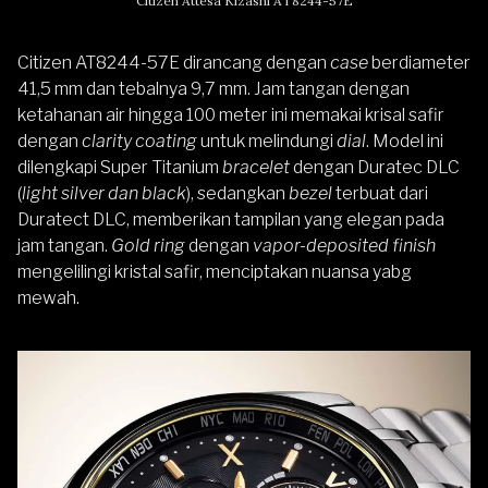
Citizen Attesa Kizashi AT8244-57E
Citizen AT8244-57E dirancang dengan
case
berdiameter
41,5 mm dan tebalnya 9,7 mm. Jam tangan dengan
ketahanan air hingga 100 meter ini memakai krisal safir
dengan
clarity coating
untuk melindungi
dial
. Model ini
dilengkapi Super Titanium
bracelet
dengan Duratec DLC
(
light silver dan black
), sedangkan
bezel
terbuat dari
Duratect DLC, memberikan tampilan yang elegan pada
jam tangan.
Gold ring
dengan
vapor-deposited finish
mengelilingi kristal safir, menciptakan nuansa yabg
mewah.