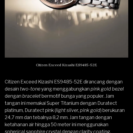
Citizen Exceed Kizashi ES9485-52E
Citizen Exceed Kizashi ES9485-52E dirancang dengan
desain
two-tone
yang menggabungkan
pink gold bezel
dengan
bracelet
bermotif bunga yang populer. Jam
tangan ini memakai Super Titanium dengan Duratect
platinum, Duratect pink (
light silver, pink gold
) berukuran
24,7 mm dan tebalnya 8,2 mm. Jam tangan dengan
ketahanan air hingga 50 meter ini menggunakan
spherical sapphire crystal dengan
clarity
coating.