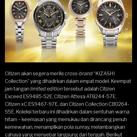
Citizen
akan segera merilis
cross-brand
“KIZASHI
Collection” yang dihadirkan dalam empat model. Keempat
jam tangan
limited edition
tersebut adalah Citizen
Exceed ES9485-52E,
Citizen Attesa
AT8244-57E,
Citizen xC
ES9467-97E, dan Citizen Collection CB0264-
55E. Koleksi terbaru ini dihadirkan dalam sentuhan warna
hitam – keemasan yang memukau dan dirancang penuh
kemewahan, menampilkan pola
sunray,
melambangkan
cahaya yang menyebar langsung dari tengah. Berikut