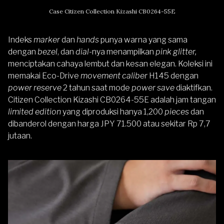
Case Citizen Collection Kizashi CB0264-55E
Indeks
marker
dan
hands
punya warna yang sama
dengan
bezel
, dan
dial
-nya menampilkan
pink glitter,
menciptakan cahaya lembut dan kesan elegan. Koleksi ini
memakai Eco-Drive
movement caliber
H145 dengan
power reserve
2 tahun saat mode
power save
diaktifkan.
Citizen Collection Kizashi CB0264-55E adalah jam tangan
limited edition
yang diproduksi hanya 1,200
pieces
dan
dibanderol dengan harga JPY 71.500 atau sekitar Rp 7,7
jutaan.