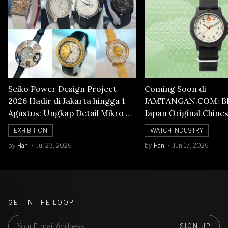
Seiko Power Design Project
Coming Soon di
2026 Hadir di Jakarta hingga 1
JAMTANGAN.COM: B
Agustus: Ungkap Detail Mikro di
Japan Original Chine
Balik Seni Watchmaking
Numerals Watch
EXHIBITION
WATCH INDUSTRY
by
Han
Jul 23, 2026
by
Han
Jun 17, 2026
GET IN THE LOOP
SIGN UP