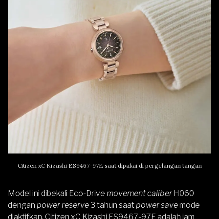
Citizen xC Kizashi ES9467-97E saat dipakai di pergelangan tangan
Model ini dibekali Eco-Drive
movement caliber
H060
dengan
power reserve
3 tahun saat
power save
mode
diaktifkan. Citizen xC Kizashi ES9467-97E adalah jam