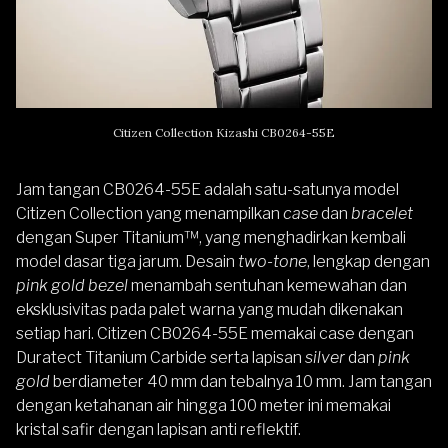
Citizen Collection Kizashi CB0264-55E
Jam tangan CB0264-55E adalah satu-satunya model
Citizen Collection yang menampilkan
case
dan
bracelet
dengan Super Titanium™, yang menghadirkan kembali
model dasar tiga jarum. Desain
two-tone
, lengkap dengan
pink gold bezel
menambah sentuhan kemewahan dan
eksklusivitas pada palet warna yang mudah dikenakan
setiap hari. Citizen CB0264-55E memakai case dengan
Duratect Titanium Carbide serta lapisan
silver
dan
pink
gold
berdiameter 40 mm dan tebalnya 10 mm. Jam tangan
dengan ketahanan air hingga 100 meter ini memakai
kristal safir dengan lapisan anti reflektif.