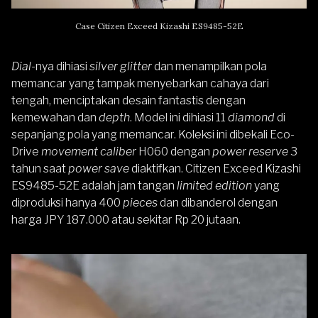
Case Citizen Exceed Kizashi ES9485-52E
Dial
-nya dihiasi
silver glitter
dan menampilkan pola
memancar yang tampak menyebarkan cahaya dari
tengah, menciptakan desain fantastis dengan
kemewahan dan
depth
. Model ini dihiasi 11
diamond
di
sepanjang pola yang memancar. Koleksi ini dibekali Eco-
Drive
movement caliber
H060 dengan
power reserve
3
tahun saat
power save
diaktifkan. Citizen Exceed Kizashi
ES9485-52E adalah jam tangan
limited edition
yang
diproduksi hanya 400
pieces
dan dibanderol dengan
harga JPY 187.000 atau sekitar Rp 20 jutaan.