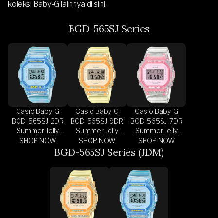
koleksi Baby-G lainnya di sini
.
BGD-565SJ Series
Casio Baby-G
Casio Baby-G
Casio Baby-G
BGD-565SJ-2DR
BGD-565SJ-9DR
BGD-565SJ-7DR
Summer Jelly
Summer Jelly
Summer Jelly
Colours Digital
SHOP NOW
Colours Digital
SHOP NOW
Colours Digital
SHOP NOW
Dial Blue
BGD-565SJ Series (JDM)
Yellow Dial
Dial Transparent
Transparent
Transparent
Band
Band
Yellow Resin
Band