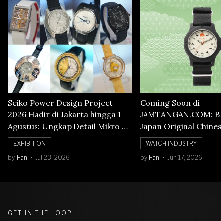
Seiko Power Design Project
Coming Soon di
2026 Hadir di Jakarta hingga 1
JAMTANGAN.COM: B
Agustus: Ungkap Detail Mikro di
Japan Original Chine
Balik Seni Watchmaking
Numerals Watch
EXHIBITION
WATCH INDUSTRY
by
Han
Jul 23, 2026
by
Han
Jun 17, 2026
GET IN THE LOOP