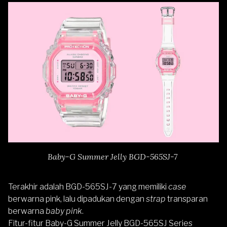
Baby-G Summer Jelly BGD-565SJ-7
Terakhir adalah BGD-565SJ-7 yang memiliki
case
berwarna pink, lalu dipadukan dengan
strap
transparan
berwarna
baby pink
.
Fitur-fitur Baby-G Summer Jelly BGD-565SJ Series