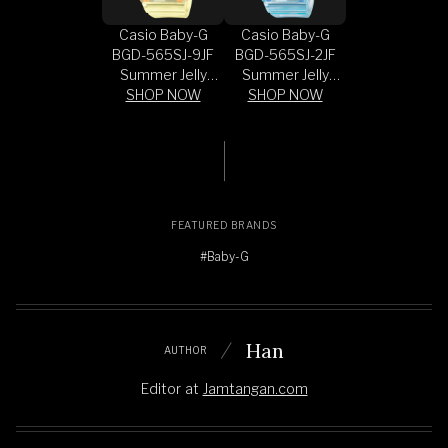
Casio Baby-G
Casio Baby-G
BGD-565SJ-9JF
BGD-565SJ-2JF
Summer Jelly
Summer Jelly
Colours Digital
SHOP NOW
Colours Digital
SHOP NOW
Dial Transparent
Dial Blue
Yellow Band
Transparent
(JDM)
Band (JDM)
FEATURED BRANDS
#Baby-G
Han
AUTHOR
Editor
at
Jamtangan.com