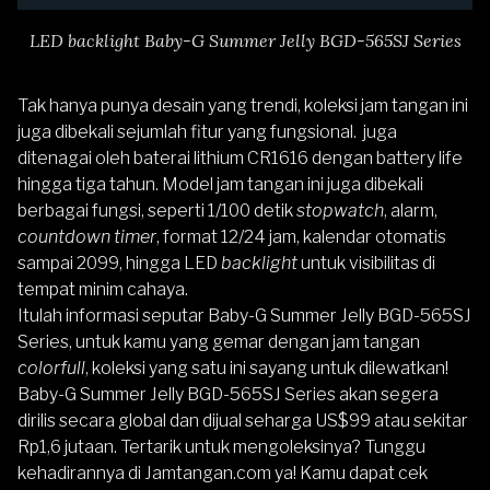
LED backlight Baby-G Summer Jelly BGD-565SJ Series
Tak hanya punya desain yang trendi, koleksi jam tangan ini
juga dibekali sejumlah fitur yang fungsional. juga
ditenagai oleh baterai lithium CR1616 dengan battery life
hingga tiga tahun. Model jam tangan ini juga dibekali
berbagai fungsi, seperti 1/100 detik
stopwatch
, alarm,
countdown timer
, format 12/24 jam, kalendar otomatis
sampai 2099, hingga LED
backlight
untuk visibilitas di
tempat minim cahaya.
Itulah informasi seputar Baby-G Summer Jelly BGD-565SJ
Series, untuk kamu yang gemar dengan jam tangan
colorfull
, koleksi yang satu ini sayang untuk dilewatkan!
Baby-G Summer Jelly BGD-565SJ Series akan segera
dirilis secara global dan dijual seharga US$99 atau sekitar
Rp1,6 jutaan. Tertarik untuk mengoleksinya? Tunggu
kehadirannya di
Jamtangan.com
ya! Kamu dapat cek