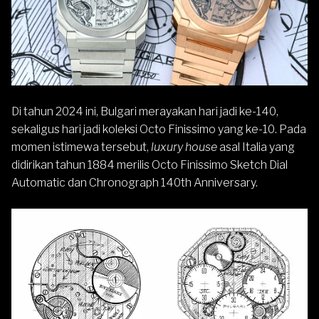
Di tahun 2024 ini, Bulgari merayakan hari jadi ke-140,
sekaligus hari jadi koleksi Octo Finissimo yang ke-10. Pada
momen istimewa tersebut,
luxury house
asal Italia yang
didirikan tahun 1884 merilis Octo Finissimo Sketch Dial
Automatic dan Chronograph 140th Anniversary.