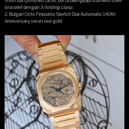
finish
dan
polished facet,
serta dilengkapi
stainless steel
bracelet
dengan 3-
folding clasp.
2. Bulgari Octo Finissimo Sketch Dial Automatic 140th
Anniversary versi rose gold