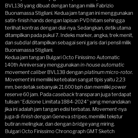
BVL138 yang dibuat dengan tangan milik Fabrizio
Buonamassa Stigliani. Kedua jam tangan ini menggunakan
satin-finish hands dengan lapisan PVD hitam sehingga
terlihat kontras dengan dial-nya. Sedangkan, detik utama
ditampilkan pada pukul 7. Indeks marker, angka, trek menit,
dan
subdial
ditampilkan sebagai seni garis dari pensil milik
Buonamassa Stigliani.
Kedua jam tangan Bulgari Octo Finissimo Automatic
140th Anniversary menggunakan
in-house automatic
movement caliber
BVL138 dengan
platinum micro-rotor.
Movement
ini memiliki ketebalan sangat tipis yaitu 2,23
mm, berdetak sebanyak 21.600 bph dan memiliki
power
reserve
60 jam. Pada
caseback
transparan juga terdapat
tulisan “Edizione Limitata 1884-2024” yang menandakan
jika ini adalah jam tangan edisi terbatas.
Movement
-nya
juga di-
finish
dengan Geneva
stripes
, memiliki tekstur
butiran melingkar, dan dengan
bridge
yang miring.
Bulgari Octo Finissimo Chronograph GMT Sketch