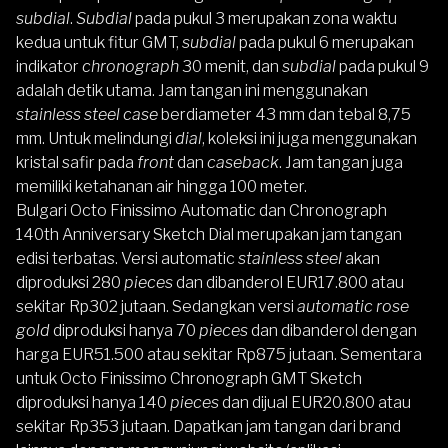
subdial
.
Subdial
pada pukul 3 merupakan zona waktu
kedua untuk fitur GMT,
subdial
pada pukul 6 merupakan
indikator
chronograph
30 menit, dan
subdial
pada pukul 9
adalah detik utama. Jam tangan ini menggunakan
stainless steel case
berdiameter 43 mm dan tebal 8,75
mm. Untuk melindungi
dial
, koleksi ini juga menggunakan
kristal safir pada
front
dan
caseback
. Jam tangan juga
memiliki ketahanan air hingga 100 meter.
Bulgari Octo Finissimo Automatic dan Chronograph
140th Anniversary Sketch Dial merupakan jam tangan
edisi terbatas. Versi automatic
stainless steel
akan
diproduksi 280
pieces
dan dibanderol EUR17.800 atau
sekitar Rp302 jutaan. Sedangkan versi
automatic rose
gold
diproduksi hanya 70
pieces
dan dibanderol dengan
harga EUR51.500 atau sekitar Rp875 jutaan. Sementara
untuk Octo Finissimo Chronograph GMT Sketch
diproduksi hanya 140
pieces
dan dijual EUR20.800 atau
sekitar Rp353 jutaan. Dapatkan jam tangan dari brand