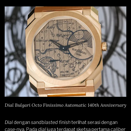
Dial Bulgari Octo Finissimo Automatic 140th Anniversary
Dial
dengan
sandblasted finish
terlihat serasi dengan
case
-nya. Pada
dial
juga terdapat sketsa pertama
caliber