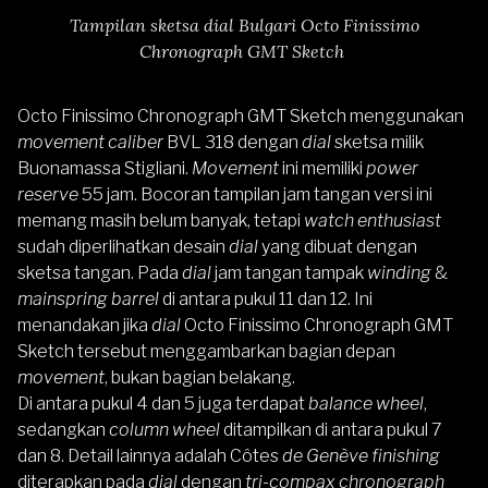
Tampilan sketsa dial Bulgari Octo Finissimo
Chronograph GMT Sketch
Octo Finissimo Chronograph GMT Sketch menggunakan
movement caliber
BVL 318 dengan
dial
sketsa milik
Buonamassa Stigliani.
Movement
ini memiliki
power
reserve
55 jam. Bocoran tampilan jam tangan versi ini
memang masih belum banyak, tetapi
watch enthusiast
sudah diperlihatkan desain
dial
yang dibuat dengan
sketsa tangan. Pada
dial
jam tangan tampak
winding
&
mainspring barrel
di antara pukul 11 dan 12. Ini
menandakan jika
dial
Octo Finissimo Chronograph GMT
Sketch tersebut menggambarkan bagian depan
movement
, bukan bagian belakang.
Di antara pukul 4 dan 5 juga terdapat
balance wheel
,
sedangkan
column wheel
ditampilkan di antara pukul 7
dan 8. Detail lainnya adalah Côtes
de Genève finishing
diterapkan pada
dial
dengan
tri-compax chronograph