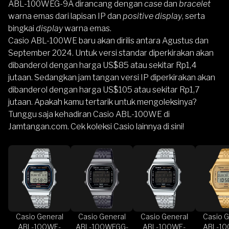
ABL-100WEG-9A dirancang dengan
case
dan
bracelet
warna emas dari lapisan IP dan
positive display
, serta
bingkai
display
warna emas.
Casio ABL-100WE baru akan dirilis antara Agustus dan
September 2024. Untuk versi standar diperkirakan akan
dibanderol dengan harga US$85 atau sekitar Rp1,4
jutaan. Sedangkan jam tangan versi IP diperkirakan akan
dibanderol dengan harga US$105 atau sekitar Rp1,7
jutaan. Apakah kamu tertarik untuk mengoleksinya?
Tunggu saja kehadiran Casio ABL-100WE di
Jamtangan.com
. Cek koleksi
Casio lainnya di sini
!
Casio General
Casio General
Casio General
Casio G
ABL-100WE-
ABL-100WEGG-
ABL-100WE-
ABL-10