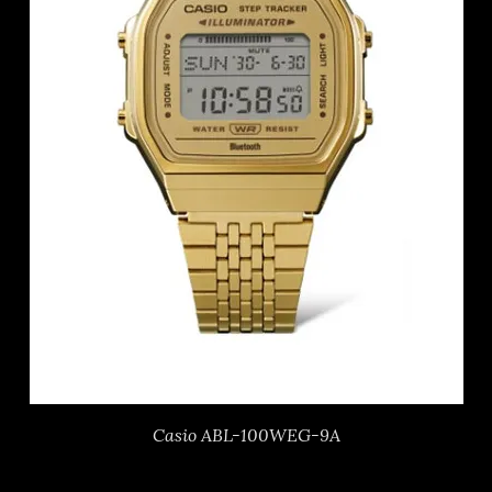
Casio ABL-100WEG-9A