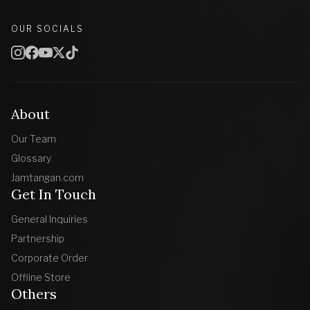
OUR SOCIALS
About
Our Team
Glossary
Jamtangan.com
Get In Touch
General Inquiries
Partnership
Corporate Order
Offline Store
Others