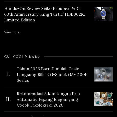
Hands-On Review Seiko Prospex PADI
60th Anniversary ‘King Turtle’ HBB002K1
Limited Edition
View more
MOST VIEWED
Tahun 2026 Baru Dimulai, Casio
I.
Langsung Rilis 3 G-Shock GA-2100K
Series
Rekomendasi 5 Jam tangan Pria
II.
Automatic Jepang Elegan yang
Cocok Dikoleksi di 2026