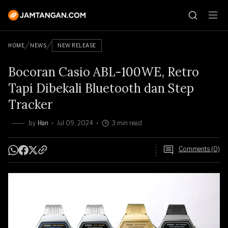
HOME
NEWS
NEW RELEASE
Bocoran Casio ABL-100WE, Retro
Tapi Dibekali Bluetooth dan Step
Tracker
by
Han
Jul 09, 2024
3 min read
Comments (0)