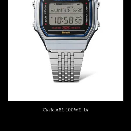
Casio ABL-100WE-1A