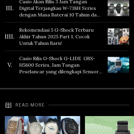
Casio Akan Rilis 3 Jam Tangan
III.
Digital Terjangkau W-738H Series
dengan Masa Baterai 10 Tahun dan
Fitur Vibration
Rekomendasi 5 G-Shock Terbaru
IIII.
Akhir Tahun 2025 Part 1, Cocok
Untuk Tahun Baru!
Casio Rilis G-Shock G-LIDE GBX-
V.
H5600 Series, Jam Tangan
Peselancar yang dilengkapi Sensor
Heart Rate
READ MORE