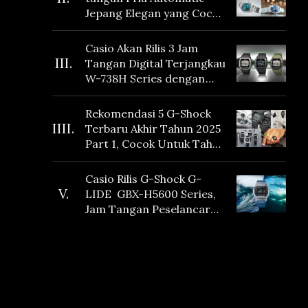
Jepang Elegan yang Cocok
Dikoleksi di 2026
Casio Akan Rilis 3 Jam
III.
Tangan Digital Terjangkau
W-738H Series dengan
Masa Baterai 10 Tahun
dan Fitur Vibration
Rekomendasi 5 G-Shock
IIII.
Terbaru Akhir Tahun 2025
Part 1, Cocok Untuk Tahun
Baru!
Casio Rilis G-Shock G-
V.
LIDE GBX-H5600 Series,
Jam Tangan Peselancar
yang dilengkapi Sensor
Heart Rate