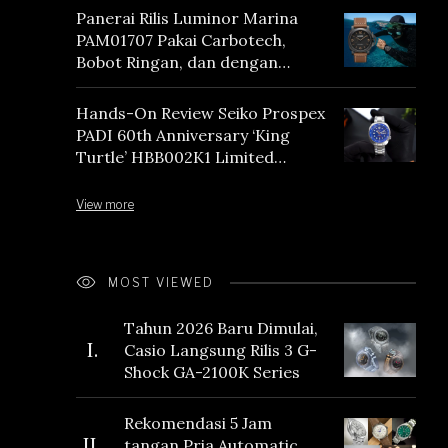
Panerai Rilis Luminor Marina
PAM01707 Pakai Carbotech,
Bobot Ringan, dan dengan
Vintage Vibes
Hands-On Review Seiko Prospex
PADI 60th Anniversary ‘King
Turtle’ HBB002K1 Limited
Edition
View more
MOST VIEWED
Tahun 2026 Baru Dimulai,
I.
Casio Langsung Rilis 3 G-
Shock GA-2100K Series
Rekomendasi 5 Jam
II.
tangan Pria Automatic