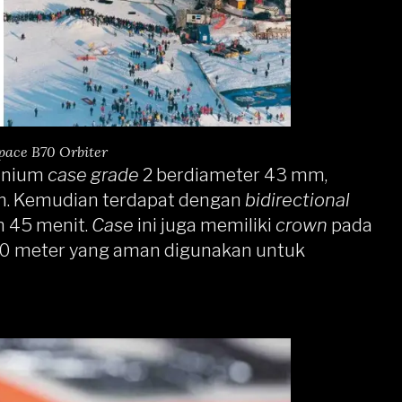
space B70 Orbiter
tanium
case
grade
2 berdiameter 43 mm,
. Kemudian terdapat dengan
bidirectional
an 45 menit.
Case
ini juga memiliki
crown
pada
200 meter yang aman digunakan untuk