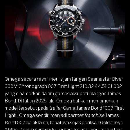
Omega
secara resmi merilis jam tangan
Seamaster
Diver
300M Chronograph 007 First Light 210.32.44.51.01.002
yang dipamerkan dalam
games
aksi-petualangan James
Bond. Di tahun 2025 lalu, Omega bahkan memamerkan
model tersebut pada
trailer
Game James Bond “007 First
Light”
. Omega sendiri menjadi
partner franchise
James
Bond 007 sejak lama, tepatnya sejak perilisan Goldeneye
(1995). Desain dari model terbaru ini juga merupakan hasil