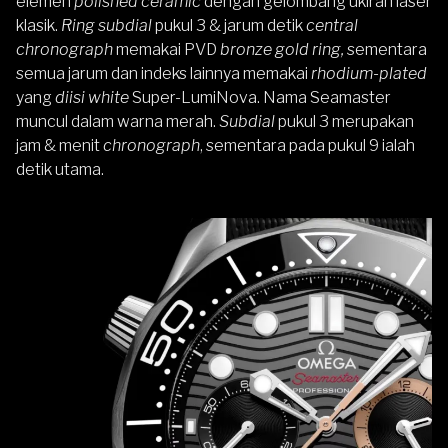
elemen
polished ceramic
dengan gelombang ukiran laser
klasik.
Ring subdial
pukul 3 & jarum detik
central
chronograph
memakai PVD
bronze gold ring
,
sementara
semua jarum dan indeks lainnya memakai
rhodium-plated
yang
diisi white
Super-LumiNova. Nama Seamaster
muncul dalam warna merah.
Subdial
pukul 3 merupakan
jam & menit
chronograph
, sementara pada pukul 9 ialah
detik utama.