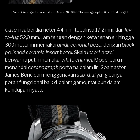
Case Omega Seamaster Diver 300M Chronograph 007 First Light
Case
-nya berdiameter 44 mm, tebalnya 17,2 mm, dan
lug-
to-lug
52,8 mm. Jam tangan dengan ketahanan air hingga
300 meter ini memakai
unidirectional bezel
dengan
black
polished ceramic insert bezel.
Skala
insert bezel
berwarna putih memakai
white enamel.
Model baru ini
menandai
chronograph
pertama dalam lini Seamaster
James Bond dan menggunakan
sub-dial
yang punya
peran fungsional baik di dalam game, maupun dalam
kehidupan nyata.