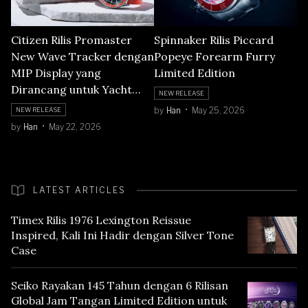
Citizen Rilis Promaster
Spinnaker Rilis Piccard
New Wave Tracker dengan
Popeye Forearm Furry
MIP Display yang
Limited Edition
Dirancang untuk Yacht
NEW RELEASE
Racing
by
Han
May 25, 2026
NEW RELEASE
by
Han
May 22, 2026
LATEST ARTICLES
Timex Rilis 1976 Lexington Reissue
Inspired, Kali Ini Hadir dengan Silver Tone
Case
Seiko Rayakan 145 Tahun dengan 6 Rilisan
Global Jam Tangan Limited Edition untuk