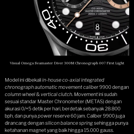
Visual Omega Seamaster Diver 300M Chronograph 007 First Light
Model ini dibekali
in-house co-axial integrated
chronograph automatic movement caliber
9900 dengan
column wheel
&
vertical clutch
.
Movement
ini sudah
sesuai standar Master Chronometer (METAS) dengan
akurasi 0/+5 detik per hari, berdetak sebanyak 28.800
bph, dan punya
power reserve
60 jam. Caliber 9900 juga
dirancang dengan
silicon balance spring
sehingga punya
ketahanan magnet yang baik hingga 15.000 gauss.