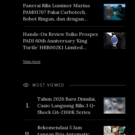
Panerai Rilis Luminor Marina
PAM01707 Pakai Carbotech,
Bobot Ringan, dan dengan
Vintage Vibes
Hands-On Review Seiko Prospex
PADI 60th Anniversary ‘King
Turtle’ HBB002K1 Limited
Edition
View more
MOST VIEWED
Tahun 2026 Baru Dimulai,
I.
Casio Langsung Rilis 3 G-
Shock GA-2100K Series
Rekomendasi 5 Jam
II.
tangan Pria Automatic