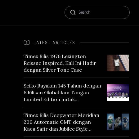
LATEST ARTICLES
Timex Rilis 1976 Lexington
Reissue Inspired, Kali Ini Hadir
dengan Silver Tone Case
Seiko Rayakan 145 Tahun dengan
6 Rilisan Global Jam Tangan
Limited Edition untuk
Menghormati Edo Purple,
Warna yang Mencerminkan
Timex Rilis Deepwater Meridian
Warisan Tokyo
200 Automatic GMT dengan
Kaca Safir dan Jubilee Style
Bracelet