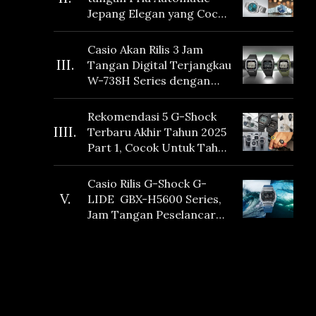
Jepang Elegan yang Cocok
Dikoleksi di 2026
Casio Akan Rilis 3 Jam
III.
Tangan Digital Terjangkau
W-738H Series dengan
Masa Baterai 10 Tahun
dan Fitur Vibration
Rekomendasi 5 G-Shock
IIII.
Terbaru Akhir Tahun 2025
Part 1, Cocok Untuk Tahun
Baru!
Casio Rilis G-Shock G-
V.
LIDE GBX-H5600 Series,
Jam Tangan Peselancar
yang dilengkapi Sensor
Heart Rate