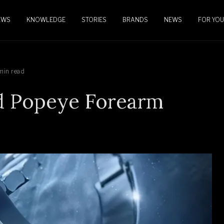
EWS
KNOWLEDGE
STORIES
BRANDS
NEWS
FOR YOU
min read
rd Popeye Forearm