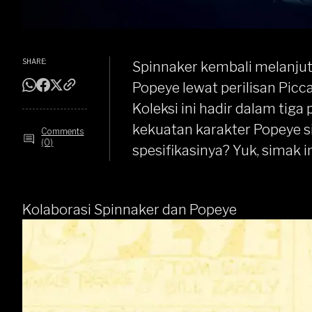
SHARE:
Spinnaker
kembali melanjut
Popeye lewat perilisan
Picc
Koleksi ini hadir dalam tig
kekuatan karakter Popeye si
Comments
(0)
spesifikasinya? Yuk, simak 
Kolaborasi Spinnaker dan Popeye