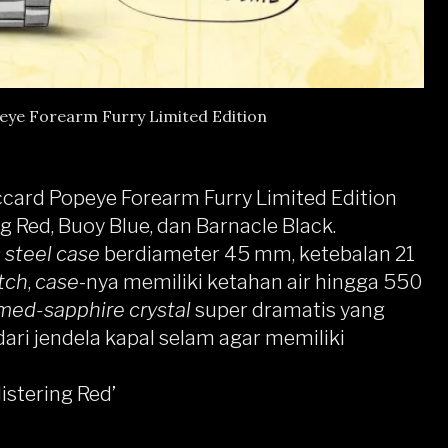
peye Forearm Furry Limited Edition
ccard Popeye Forearm Furry Limited Edition
ng Red, Buoy Blue, dan Barnacle Black.
 steel case
berdiameter 45 mm, ketebalan 21
tch
,
case
-nya memiliki ketahan air hingga 550
ed-sapphire crystal
super dramatis yang
i dari jendela kapal selam agar memiliki
istering Red’