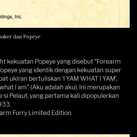
naker dan Popeye
ght
kekuatan Popeye yang disebut “Forearm
 Popeye yang identik dengan kekuatan super
at ukiran bertuliskan ‘I YAM WHAT I YAM’,
m what I am” (Aku adalah aku). Ini merupakan
ye si Pelaut, yang pertama kali dipopulerkan
933.
arm Furry Limited Edition