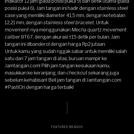
indikator 12 jam (pada posisi pukul 9) dan detik utama (pada
posisi pukul 6). Jam tangan ini hadir dengan
stainless steel
case
yang memiliki diameter 41,5 mm, dengan ketebalan
12,21 mm, dengan
stainless steel bracelet.
Untuk
movement-
nya menggunakan
Mecha
quartz movement
caliber
8T67, dengan akurasi ±15 detik per bulan. Jam
tangan ini dibanderol dengan harga Rp2 jutaan.
Untuk kamu yang sudah nggak sabar untuk memiliki salah
satu dari 7 jam tangan di atas, buruan mampir ke
Jamtangan.com! Pilih jam tangan kesukaan kamu,
masukkan ke keranjang, dan
checkout
sekarang juga
sebelum kehabisan! Beli jam tangan di
Jamtangan.com
#PastiOri dengan harga terbaik!
FEATURED BRANDS