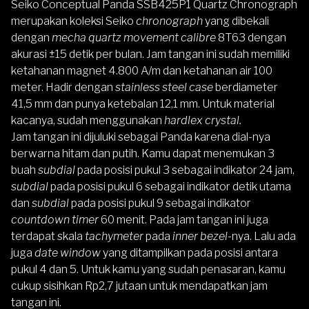
Seiko Conceptual Panda SSB425P1 Quartz Chronograph
merupakan koleksi Seiko
chronograph
yang dibekali
dengan
mecha quartz movement calibre
8T63 dengan
akurasi ±15 detik per bulan. Jam tangan ini sudah memiliki
ketahanan magnet 4.800 A/m dan ketahanan air 100
meter. Hadir dengan
stainless steel case
berdiameter
41,5 mm dan punya ketebalan 12,1 mm. Untuk material
kacanya, sudah menggunakan
hardlex crystal.
Jam tangan ini dijuluki sebagai Panda karena dial-nya
berwarna hitam dan putih. Kamu dapat menemukan 3
buah
subdial
pada posisi pukul 3 sebagai indikator 24 jam,
subdial
pada posisi pukul 6 sebagai indikator detik utama
dan
subdial
pada posisi pukul 9 sebagai indikator
countdown timer
60 menit. Pada jam tangan ini juga
terdapat skala
tachymeter
pada
inner bezel-
nya. Lalu ada
juga
date window
yang ditampilkan pada posisi antara
pukul 4 dan 5. Untuk kamu yang sudah penasaran, kamu
cukup sisihkan Rp2,7 jutaan untuk mendapatkan jam
tangan ini.