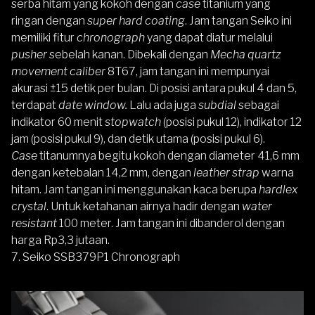
serba hitam yang kokoh dengan
case
titanium yang
ringan dengan
super hard coating
. Jam tangan Seiko ini
memiliki fitur
chronograph
yang dapat diatur melalui
pusher
sebelah kanan. Dibekali dengan
Mecha quartz
movement caliber
8T67, jam tangan ini mempunyai
akurasi ±15 detik per bulan. Di posisi antara pukul 4 dan 5,
terdapat
date window.
Lalu ada juga
subdial
sebagai
indikator 60 menit
stopwatch
(posisi pukul 12), indikator 12
jam (posisi pukul 9), dan detik utama (posisi pukul 6).
Case
titanumnya begitu kokoh dengan diameter 41,6 mm
dengan ketebalan 14,2 mm, dengan
leather strap
warna
hitam. Jam tangan ini menggunakan kaca berupa
hardlex
crystal
. Untuk ketahanan airnya hadir dengan
water
resistant
100 meter. Jam tangan ini dibanderol dengan
harga Rp3,3 jutaan.
7.
Seiko SSB379P1 Chronograph