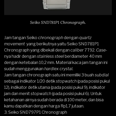
Seiko SND781P1 Chronograph.
Jam tangan Seiko
chronograph
dengan
quartz
movement
yang berikutnya yaitu
Seiko SND781P1
Chronograph
yang dibekali dengan
caliber
7T92.
Case-
nya hadir dengan
stainless steel
berdiameter 40 mm
dengan ketebalan 10,2 mm. Material kaca jam tangan ini
sudah menggunakan
hardlex crystal.
Jam tangan chronograph satu ini memiliki 3 buah
subdial
sebagai indikator 1/20 detik
stopwatch
(pada posisi pukul
12), indikator detik utama (pada posisi pukul 9), indikator
jam dan menit
stopwatch
(pada posisi pukul 6). Untuk
ketahanan airnya sudah berada di 100 meter, dan bisa
kamu dapatkan dengan harga Rp1,7 jutaan.
3.
Seiko SND797P1 Chronograph