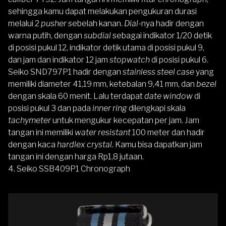
sehingga kamu dapat melakukan pengukuran durasi
melalui 2
pusher
sebelah kanan.
Dial
-nya hadir dengan
warna putih, dengan
subdial
sebagai indikator 1/20 detik
di posisi pukul 12, indikator detik utama di posisi pukul 9,
dan jam dan indikator 12 jam
stopwatch
di posisi pukul 6.
Seiko SND797P1 hadir dengan
stainless steel case
yang
memiliki diameter 41,19 mm, ketebalan 9,41 mm, dan
bezel
dengan skala 60 menit. Lalu terdapat
date window
di
posisi pukul 3 dan pada
inner ring
dilengkapi skala
tachymeter
untuk mengukur kecepatan per jam. Jam
tangan ini memiliki
water resistant
100 meter dan hadir
dengan kaca
hardlex crystal
. Kamu bisa dapatkan jam
tangan ini dengan harga Rp1,8 jutaan.
4.
Seiko SSB409P1 Chronograph