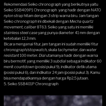
Rekomendasi Seiko chronograph yang berikutnya yaitu
Seiko SSB409P1 Chronograph
yang hadir dengan NATO
nylon strap
hitam dengan 3 strip warna biru. Jam tangan
Seiko
chronograph
ini dibekali dengan
Mecha quartz
movement, caliber
8T63. Seiko yang satu ini memiliki
stainless steel case
yang punya diameter 41 mm dengan
ketebalan 12,3 mm.
Bicara mengenai fitur, jam tangan ini sudah memiliki fitur
chronograph/stopwatch,
skala
tachymeter
, dan
water
resistant
100 meter.
Dial
utamanya hadir dengan warna
biru bermotif, yang memiliki 3
subdial
sebagai indikator 60
menit
countdown
(posisi pukul 9), indikator detik utama
(posisi pukul 6), dan indikator 24 jam (posisi pukul 3). Kamu
bisa mendapatkannya dengan harga Rp2,5 jutaan.
5.
Seiko SSB401P Chronograph