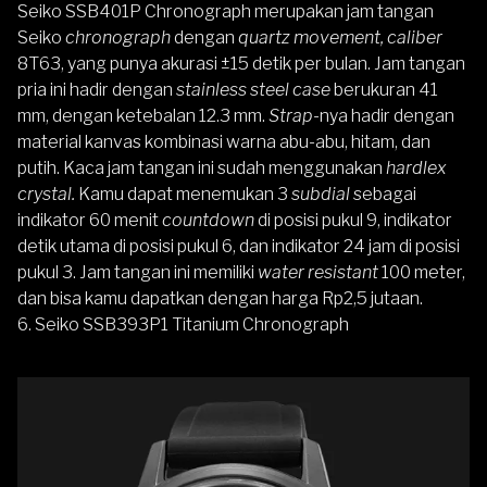
Seiko SSB401P Chronograph
merupakan jam tangan
Seiko
chronograph
dengan
quartz movement, caliber
8T63, yang punya akurasi ±15 detik per bulan. Jam tangan
pria ini hadir dengan
stainless steel case
berukuran 41
mm, dengan ketebalan 12.3 mm.
Strap-
nya hadir dengan
material kanvas kombinasi warna abu-abu, hitam, dan
putih. Kaca jam tangan ini sudah menggunakan
hardlex
crystal.
Kamu dapat menemukan 3
subdial
sebagai
indikator 60 menit
countdown
di posisi pukul 9, indikator
detik utama di posisi pukul 6, dan indikator 24 jam di posisi
pukul 3. Jam tangan ini memiliki
water resistant
100 meter,
dan bisa kamu dapatkan dengan harga Rp2,5 jutaan.
6.
Seiko SSB393P1 Titanium Chronograph