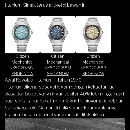
titanium. Simak terus artikel di bawah ini.
Citizen
Citizen
Citizen
Mechanical
Mechanical
Mechanical
NK5020-58L
NK5020-58M
NK5020-58P
Super Titanium
SHOP NOW
Super Titanium
SHOP NOW
Super Titanium
SHOP NOW
Zenshin 60 Grey
Zenshin 60 Blue
Zenshin 60
Awal Revolusi Titanium – Tahun 1970
Blue Dial
Dial Titanium
Copper Colored
Titanium dikenal sebagai logam dengan kekuatan luar
Titanium Strap
Strap
Dial Titanium
biasa dan bobot yang ringan,sekitar 40% lebih ringan dari
Strap
baja, serta tahan karat, non-magnetik, biokompatibel, dan
hypoallergenic
. Namun di balik semua keunggulannya,
titanium bukan material yang mudah ditaklukkan.