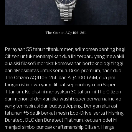
The Citizen AQ4106-26L
Perayaan 55 tahun titanium menjadi momen penting bagi
Citizen untuk menampilkan dua lini terbaru yang mewakili
dua sisi filosofi mereka: kemewahan berteknologi tinggi
dan aksesibilitas untuk semua.
Di sisi premium, hadir duo
The Citizen AQ4106-26L dan AQ4100-65M, dua jam
tangan istimewa yang dibuat sepenuhnya dari Super
Titanium. Koleksi ini merayakan 30 tahun lini The Citizen
dan menonjol dengan dial washi
paper
berwarna indigo
yang terinspirasi dari budaya Jepang. Dengan akurasi
tahunan ±5 detik berkat mesin Eco-Drive, serta finishing
Duratect DLC dan Duratect Platinum, kedua model ini
menjadi simbol puncak craftsmanship Citizen.
Harga