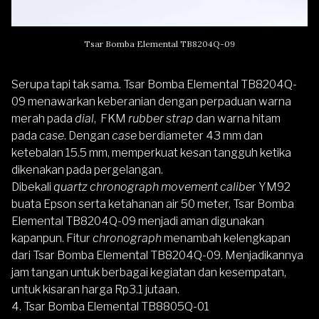
Tsar Bomba Elemental TB8204Q-09
Serupa tapi tak sama.
Tsar Bomba Elemental TB8204Q-
09
menawarkan keberanian dengan perpaduan warna
merah pada
dial
, FKM
rubber strap
dan warna hitam
pada
case
. Dengan
case
berdiameter 43 mm dan
ketebalan 15.5 mm, memperkuat kesan tangguh ketika
dikenakan pada pergelangan.
Dibekali
quartz chronograph movement calibe
r YM92
buata Epson serta ketahanan air 50 meter, Tsar Bomba
Elemental TB8204Q-09 menjadi aman digunakan
kapanpun. Fitur
chronograph
menambah kelengkapan
dari Tsar Bomba Elemental TB8204Q-09. Menjadikannya
jam tangan untuk berbagai kegiatan dan kesempatan,
untuk kisaran harga Rp3.1 jutaan.
4. Tsar Bomba Elemental TB8805Q-01