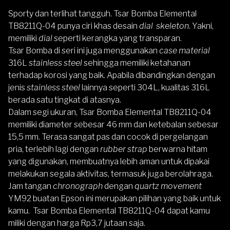
Sporty dan terlihat tangguh. Tsar Bomba Elemental
TB8211Q-04 punya ciri khas desain
dial
skeleton
. Yakni,
memiliki
dial
seperti kerangka yang transparan.
Tsar Bomba
di seri ini juga menggunakan
case material
316L
stainless steel
sehingga memiliki ketahanan
terhadap korosi yang baik. Apabila dibandingkan dengan
jenis
stainless steel
lainnya seperti 304L, kualitas 316L
berada satu tingkat di atasnya.
Dalam segi ukuran, Tsar Bomba Elemental TB8211Q-04
memiliki diameter sebesar 46 mm dan ketebalan sebesar
15,5 mm. Terasa sangat pas dan cocok di pergelangan
pria, terlebih lagi dengan
rubber
strap
berwarna hitam
yang digunakan, membuatnya lebih aman untuk dipakai
melakukan segala aktivitas, termasuk juga berolahraga.
Jam tangan
chronograph
dengan
quartz movement
YM92 buatan Epson ini merupakan pilihan yang baik untuk
kamu.
Tsar Bomba Elemental TB8211Q-04
dapat kamu
miliki dengan harga Rp3,7 jutaan saja.