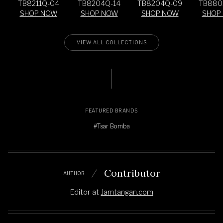
TB8211Q-04
TB8204Q-14
TB8204Q-09
TB880
SHOP NOW
SHOP NOW
SHOP NOW
SHOP
VIEW ALL COLLECTIONS
FEATURED BRANDS
#Tsar Bomba
Contributor
AUTHOR
Editor
at
Jamtangan.com