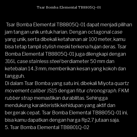
Tsar Bomba Elemental TB8805Q-01
Tsar Bomba Elemental TB8805Q-01
dapat menjadi pilihan
jam tangan unik untuk harian. Dengan octagonal
case
yang unik, serta dibekali ketahanan air 100 meter, kamu
bisa tetap tampil
stylish
meski terkena hujan deras. Tsar
Bomba Elemental TB8805Q-01 juga dilengkapi dengan
316L
case stainless steel
berdiameter 50 mm dan
ketebalan 14.3 mm, memberikan kesan yang kokoh dan
tangguh.
Di dalam
Tsar Bomba
yang satu ini, dibekali Miyota
quartz
movement caliber
JS15 dengan fitur
chronograph
. FKM
rubber strap
memastikan durabilitas. Sehingga
mendukung karakteristik kehidupan yang aktif dan
bergerak cepat. Tsar Bomba Elemental TB8805Q-01 ini,
bisa kamu dapatkan dengan harga Rp2,7 jutaan saja.
5. Tsar Bomba Elemental TB8801Q-02