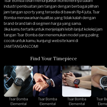
Tsar Bomba telah menunjukkan komitmennya dalam
industri pembuatan jam tangan dengan berbagai pilihan
jam tangan
sporty
yang tersedia di bawah Rp4 juta, Tsar
Bomba menawarkan kualitas yang tidak kalah dengan
brand-brand lain di segmen harga yang sama.
Jika kamu tertarik untuk menjelajahi lebih lanjut koleksi jam
tangan Tsar Bomba dan menemukan model yang paling
cocok untuk kamu, kunjungi
website
kami di
JAMTANGAN.COM
!
Find Your Timepiece
Tsar Bomba
Tsar Bomba
Tsar Bomba
Tsar 
Elemental
Elemental
Elemental
Eleme