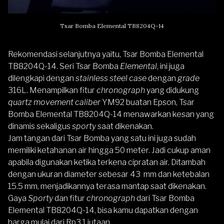
Tsar Bomba Elemental TB8204Q-14
Rekomendasi selanjutnya yaitu,
Tsar Bomba Elemental
TB8204Q-14
. Seri
Tsar Bomba
Elemental
, ini juga
dilengkapi dengan
stainless steel case
dengan
grade
316L. Menampilkan fitur
chronograph
yang didukung
quartz movement caliber
YM92 buatan Epson, Tsar
Bomba Elemental TB8204Q-14 menawarkan kesan yang
dinamis sekaligus
sporty
saat dikenakan.
Jam tangan dari Tsar Bomba yang satu ini juga sudah
memiliki ketahanan air hingga 50 meter. Jadi cukup aman
apabila digunakan ketika terkena cipratan air. Ditambah
dengan ukuran diameter sebesar 43 mm dan ketebalan
15.5 mm, menjadikannya terasa mantap saat dikenakan.
Gaya
Sporty
dan fitur
chronograph
dari Tsar Bomba
Elemental TB8204Q-14, bisa kamu dapatkan dengan
harga mulai dari
Rp3,1 jutaan
.