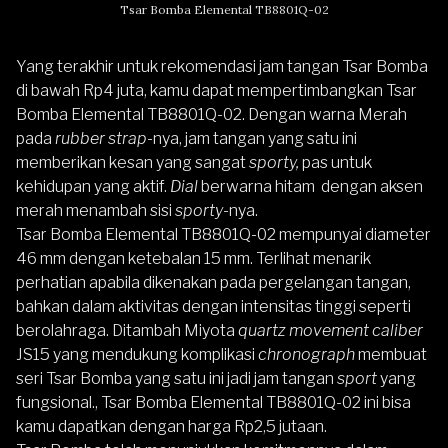
Tsar Bomba Elemental TB8801Q-02
Yang terakhir untuk rekomendasi jam tangan Tsar Bomba
di bawah Rp4 juta, kamu dapat mempertimbangkan
Tsar
Bomba Elemental TB8801Q-02
. Dengan warna Merah
pada
rubber strap
-nya, jam tangan yang satu ini
memberikan kesan yang sangat
sporty,
pas untuk
kehidupan yang aktif.
Dial
berwarna hitam dengan aksen
merah menambah sisi
sporty
-nya.
Tsar Bomba Elemental TB8801Q-02 mempunyai diameter
46 mm dengan ketebalan 15 mm. Terlihat menarik
perhatian apabila dikenakan pada pergelangan tangan,
bahkan dalam aktivitas dengan intensitas tinggi seperti
berolahraga. Ditambah Miyota
quartz movement caliber
JS15 yang mendukung komplikasi
chronograph
membuat
seri Tsar Bomba yang satu ini jadi jam tangan
sport
yang
fungsional., Tsar Bomba Elemental TB8801Q-02 ini bisa
kamu dapatkan dengan harga Rp2,5 jutaan.