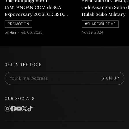
Yuk, Kunjungi Booth
Awal Mula di Cuekin, 
JAMTANGAN.COM di BCA
Jadi Pasangan Setia d
Expoversary 2026 ICE BSD,
Itulah Seiko Military
Banyak Diskon Jam Tangan,
PROMOTION
#SHAREYOURTIME
Cuma Sampai 8 Februari!
by
Han
Feb 06, 2026
Nov 19, 2024
GET IN THE LOOP
SIGN UP
OUR SOCIALS