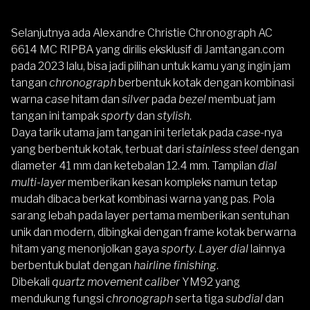
Selanjutnya ada
Alexandre Christie Chronograph AC
6614 MC RIPBA
yang dirilis eksklusif di Jamtangan.com
pada 2023 lalu, bisa jadi pilihan untuk kamu yang ingin jam
tangan
chronograph
berbentuk kotak dengan kombinasi
warna
case
hitam dan
silver
pada
bezel
membuat jam
tangan ini tampak
sporty
dan
stylish
.
Daya tarik utama jam tangan ini terletak pada
case
-nya
yang berbentuk kotak, terbuat dari
stainless steel
dengan
diameter 41 mm dan ketebalan 12.4 mm. Tampilan
dial
multi-layer
memberikan kesan kompleks namun tetap
mudah dibaca berkat kombinasi warna yang pas. Pola
sarang lebah pada layer pertama memberikan sentuhan
unik dan modern, dibingkai dengan frame kotak berwarna
hitam yang menonjolkan gaya
sporty
.
Layer dial
lainnya
berbentuk bulat dengan
hairline finishing
.
Dibekali
quartz movement caliber
YM92 yang
mendukung fungsi
chronograph
serta tiga
subdial
dan