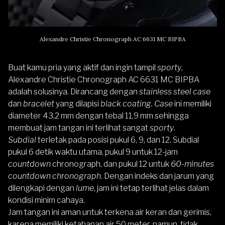
Alexandre Christie Chronograph AC 6631 MC BIPBA
Buat kamu pria yang aktif dan ingin tampil
sporty
,
Alexandre Christie Chronograph AC 6631 MC BIPBA
adalah solusinya. Dirancang dengan
stainless steel cas
e
dan
bracelet
yang dilapisi
black coating. Case
ini memiliki
diameter 43,2 mm dengan tebal 11,9 mm sehingga
membuat jam tangan ini terlihat sangat
sporty
.
Subdial
terletak pada posisi pukul 6, 9, dan 12. Subdial
pukul 6 detik waktu utama, pukul 9 untuk 12-jam
countdown
chronograph, dan pukul 12 untuk
60-minutes
countdown chronograph
. Dengan indeks dan jarum yang
dilengkapi dengan
lume
, jam ini tetap terlihat jelas dalam
kondisi minim cahaya.
Jam tangan ini aman untuk terkena air keran dan gerimis,
karena memiliki ketahanan air 50 meter, namun, tidak