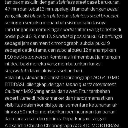
tampak maskulin dengan
stainless steel
case berukuran
47 mm dan tebal 13 mm, apalagi ditambah dengan
bezel
yang dilapisi
black ion plate
dan
stainless steel bracelet,
sehingga semakin menambah sisi maskulinitasnya
Jam tangan ini memiliki
tiga
subdial
hitam yang terletak di
posisi pukul 6, 9, dan 12.
Subdial
di posisi pukul 6 berfungsi
sebagai jam dan menit chronograph, subdial pukul 9
sebagai detik utama, dan subdial pukul 12 menampilkan
1/10 detik
stopwatch
. Kombinasi ini membuat jam tangan
ini ideal bagi mereka yang membutuhkan fungsi
stopwatch
dalam aktivitas sehari-hari.
Selain itu, Alexandre Christie Chronograph AC 6410 MC
BTBBASL dilengkapi dengan
Japan quartz movement
Caliber
YM92 yang andal dan awet. Fitur tambahan
seperti
lume
di indeks marker dan
hands
memastikan
visibilitas dalam kondisi gelap, sementara ketahanan air
hingga 50 meter memberikan perlindungan tambahan
dari cipratan air dan gerimis. Dapatkan jam tangan
Alexandre Christie Chronograph AC 6410 MC BTBBASL