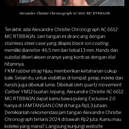
Alexandre Christie Chronograph AC 6612 MC RTBBAGN
Terakhir, ada
Alexandre Christie Chronograph AC 6612
MC RTBBAGN
. Jam tangan ini dirancang dengan
stainless steel case
yang dilapisi
black ion coating
,
memiliki diameter 46,5 mm dan tebal 13 mm.
Hands
dan
subdial
diberi aksen oranye yang kontras dengan
dial
hitamnya.
FKM
rubber
strap hijau, memberikan ketahanan cukup
baik. Selain itu, untuk visibilitas di tempat gelap, indeks dan
hands
juga dibekali
lume
.
Dibekali oleh
quartz movement
Caliber
YM12 buatan Jepang, Alexandre Christie AC 6612
MC RTBBAGN dapat kamu bawa pulang Exclusive 2.0
hanya di JAMTANGAN.COM di harga Rp1,3 jutaan.
Demikianlah rekomendasi jam tangan Alexandre Christie
Chronograph
terlaris 2024 di bawah Rp2 juta. Kamu mau
koleksi yang mana? Langsung kunjungi
website