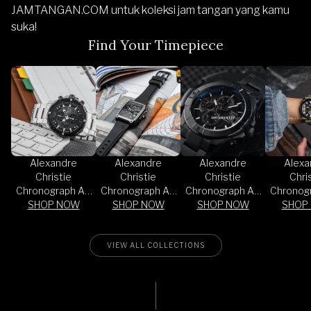
JAMTANGAN.COM
untuk koleksi jam tangan yang kamu
suka!
Find Your Timepiece
Alexandre
Alexandre
Alexandre
Alexa
Christie
Christie
Christie
Chri
Chronograph AC
Chronograph AC
Chronograph AC
Chronog
SHOP NOW
6410 MC
6614 MC RIPBA
SHOP NOW
6631 MC BIPBA
SHOP NOW
SHOP
6612
BTBBASL
Exclusive
RTBB
Jamtangan.com
Exclu
Jamtang
VIEW ALL COLLECTIONS
2.