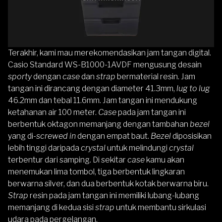
Terakhir, kami mau merekomendasikan jam tangan digital.
Casio Standard WS-B1000-1AVDF
mengusung desain
sporty
dengan
case
dan
strap
bermaterial resin. Jam
tangan ini dirancang dengan diameter 41.3mm,
lug to lug
46.2mm dan tebal 11.6mm. Jam tangan ini mendukung
ketahanan air 100 meter.
Case
pada jam tangan ini
berbentuk oktagon memanjang dengan tambahan
bezel
yang di-
screwed in
dengan empat baut.
Bezel
diposisikan
lebih tinggi daripada
crystal
untuk melindungi
crystal
terbentur dari samping. Di sekitar
case
kamu akan
menemukan lima tombol, tiga berbentuk lingkaran
berwarna silver, dan dua berbentuk kotak berwarna biru.
Strap
resin pada jam tangan ini memiliki lubang-lubang
memanjang di kedua sisi
strap
untuk membantu sirkulasi
udara pada pergelangan.