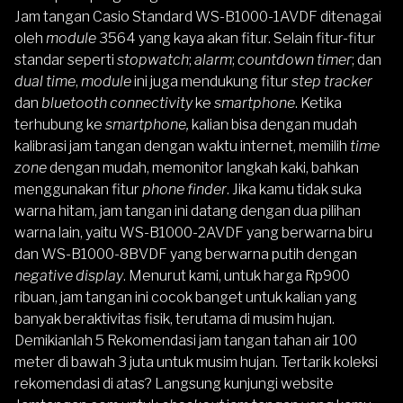
Jam tangan Casio Standard WS-B1000-1AVDF ditenagai
oleh
module
3564 yang kaya akan fitur. Selain fitur-fitur
standar seperti
stopwatch
;
alarm
;
countdown timer
; dan
dual time
,
module
ini juga mendukung fitur
step tracker
dan
bluetooth connectivity
ke
smartphone
. Ketika
terhubung ke
smartphone,
kalian bisa dengan mudah
kalibrasi jam tangan dengan waktu internet, memilih
time
zone
dengan mudah, memonitor langkah kaki, bahkan
menggunakan fitur
phone finder
. Jika kamu tidak suka
warna hitam, jam tangan ini datang dengan dua pilihan
warna lain, yaitu
WS-B1000-2AVDF
yang berwarna biru
dan
WS-B1000-8BVDF
yang berwarna putih dengan
negative display
. Menurut kami, untuk harga Rp900
ribuan, jam tangan ini cocok banget untuk kalian yang
banyak beraktivitas fisik, terutama di musim hujan.
Demikianlah 5 Rekomendasi jam tangan tahan air 100
meter di bawah 3 juta untuk musim hujan. Tertarik koleksi
rekomendasi di atas? Langsung kunjungi website