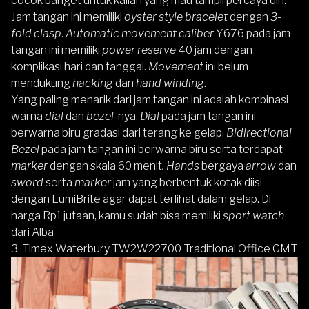
cocok banget untuk kalian yang mau tampil percaya diri.
Jam tangan ini memiliki
oyster style bracelet
dengan
3-
fold clasp
.
Automatic movement caliber
Y676 pada jam
tangan ini memiliki
power reserve
40 jam dengan
komplikasi hari dan tanggal.
Movement
ini belum
mendukung
hacking
dan
hand winding
.
Yang paling menarik dari jam tangan ini adalah kombinasi
warna
dial
dan
bezel-
nya.
Dial
pada jam tangan ini
berwarna biru gradasi dari terang ke gelap.
Bidirectional
Bezel
pada jam tangan ini berwarna biru serta terdapat
marker
dengan skala 60 menit
.
Hands
bergaya
arrow
dan
sword
serta
marker
jam yang berbentuk kotak diisi
dengan LumiBrite agar dapat terlihat dalam gelap. Di
harga Rp1 jutaan, kamu sudah bisa memiliki
sport watch
dari Alba
3. Timex Waterbury TW2W22700 Traditional Office GMT