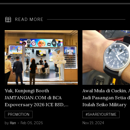
READ MORE
Yuk, Kunjungi Booth
Awal Mula di Cuekin, 
JAMTANGAN.COM di BCA
Jadi Pasangan Setia d
Expoversary 2026 ICE BSD,
Itulah Seiko Military
Banyak Diskon Jam Tangan,
PROMOTION
#SHAREYOURTIME
Cuma Sampai 8 Februari!
by
Han
Feb 06, 2026
Nov 19, 2024