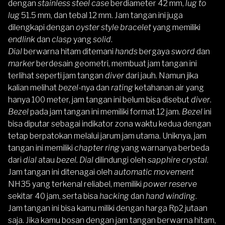
dengan
stainless steel
case
berdiameter 42 mm,
lug to
lug
51.5 mm, dan tebal 12 mm. Jam tangan ini juga
dilengkapi dengan
oyster style bracelet
yang memiliki
endlink
dan
clasp
yang
solid
.
Dial
berwarna hitam ditemani
hands
bergaya
sword
dan
marker
berdesain geometri, membuat jam tangan ini
terlihat seperti jam tangan
diver
dari jauh. Namun jika
kalian melihat
bezel-
nya dan
rating
ketahanan air yang
hanya 100 meter, jam tangan ini belum bisa disebut
diver
.
Bezel
pada jam tangan ini memiliki format 12 jam.
Bezel
ini
bisa diputar sebagai indikator zona waktu kedua dengan
tetap berpatokan melalui jarum jam utama. Uniknya, jam
tangan ini memiliki
chapter ring
yang warnanya berbeda
dari
dial
atau
bezel. Dial
dilindungi oleh
sapphire crystal
.
Jam tangan ini ditenagai oleh
automatic movement
NH35 yang terkenal reliabel, memiliki
power reserve
sekitar 40 jam, serta bisa
hacking
dan
hand winding
.
Jam tangan ini bisa kamu miliki dengan harga Rp2 jutaan
saja. Jika kamu bosan dengan jam tangan berwarna hitam,