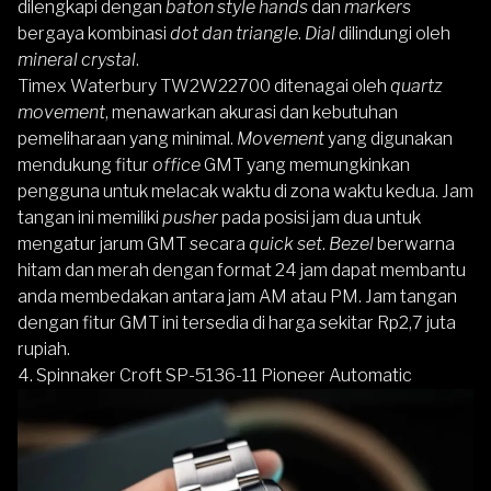
dilengkapi dengan
baton style hands
dan
markers
bergaya kombinasi
dot dan triangle
.
Dial
dilindungi oleh
mineral crystal
.
Timex Waterbury TW2W22700 ditenagai oleh
quartz
movement
, menawarkan akurasi dan kebutuhan
pemeliharaan yang minimal.
Movement
yang digunakan
mendukung fitur
office
GMT yang memungkinkan
pengguna untuk melacak waktu di zona waktu kedua. Jam
tangan ini memiliki
pusher
pada posisi jam dua untuk
mengatur jarum GMT secara
quick set
.
Bezel
berwarna
hitam dan merah dengan format 24 jam dapat membantu
anda membedakan antara jam AM atau PM. Jam tangan
dengan fitur GMT ini tersedia di harga sekitar Rp2,7 juta
rupiah.
4. Spinnaker Croft SP-5136-11 Pioneer Automatic