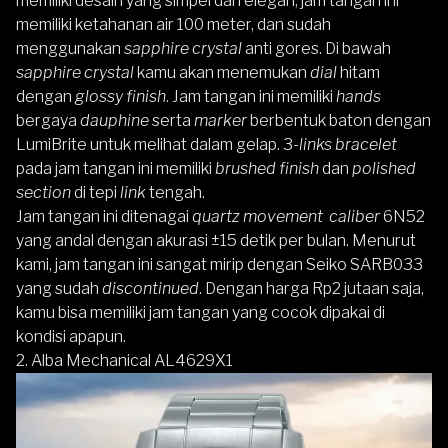
memiliki desain yang simpel dan elegan, jam tangan ini
memiliki
ketahanan air 100 meter, dan sudah
menggunakan
sapphire crystal
anti gores. Di bawah
sapphire crystal
kamu akan menemukan
dial
hitam
dengan
glossy finish
. Jam tangan ini memiliki
hands
bergaya
dauphine
serta
marker
berbentuk baton
dengan
LumiBrite untuk melihat dalam gelap. 3-
links
bracelet
pada jam tangan ini memiliki
brushed finish
dan
polished
section
di tepi
link
tengah.
Jam tangan ini ditenagai
quartz
movement
caliber
6N52
yang andal dengan akurasi ±15 detik per bulan. Menurut
kami, jam tangan ini sangat mirip dengan Seiko SARB033
yang sudah
discontinued
. Dengan harga Rp2 jutaan saja,
kamu bisa memiliki jam tangan yang cocok dipakai di
kondisi apapun.
2. Alba Mechanical AL4629X1