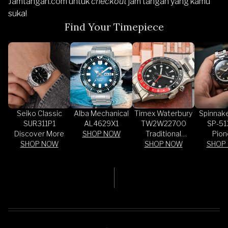
Jamtangan.com
untuk
checkout
jam tangan yang kamu
suka!
Find Your Timepiece
Seiko Classic
Alba Mechanical
Timex Waterbury
Spinnake
SUR311P1
AL4629X1
TW2W22700
SP-51
Discover More
SHOP NOW
Traditional
Pion
SHOP NOW
Office GMT
SHOP NOW
SHOP
Autom