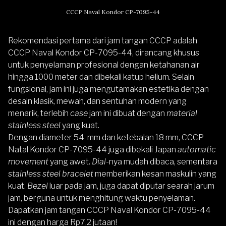
CCCP Naval Kondor CP-7095-44
Rekomendasi pertama dari jam tangan CCCP adalah
CCCP Naval Kondor CP-7095-44
, dirancang khusus
untuk penyelaman profesional dengan ketahanan air
hingga 1000 meter dan dibekali katup helium. Selain
fungsional, jam ini juga mengutamakan estetika dengan
desain klasik, mewah, dan sentuhan modern yang
menarik, terlebih
case
jam ini dibuat dengan
material
stainless steel
yang kuat.
Dengan diameter 54 mm dan ketebalan 18 mm, CCCP
Natal Kondor CP-7095-44 juga dibekali Japan
automatic
movement
yang awet.
Dial
-nya mudah dibaca, sementara
stainless steel bracelet
memberikan kesan maskulin yang
kuat.
Bezel
luar pada jam, juga dapat diputar searah jarum
jam, berguna untuk menghitung waktu penyelaman.
Dapatkan jam tangan CCCP Naval Kondor CP-7095-44
ini dengan harga Rp7,2 jutaan!