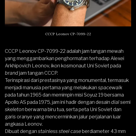
CCCP Leonov CP-7099-22
CCCP Leonov CP-7099-22
adalah jam tangan mewah
yang menggambarkan penghormatan terhadap Alexei
Arkhipovich Leonov, ikon kosmonaut Uni Soviet pada
brand
jam tangan
CCCP
.
Terinspirasi dari prestasinya yang monumental, termasuk
menjadi manusia pertama yang melakukan
spacewalk
pada tahun 1965 dan memimpin misi Soyuz 19 bersama
Apollo AS pada 1975, jam ini hadir dengan desain
dial
semi
skeleton
berwarna biru tua, serta peta Uni Soviet dan
garis oranye yang mencerminkan jalur perjalanan luar
angkasa Leonov.
Dibuat dengan
stainless steel case
berdiameter 43 mm