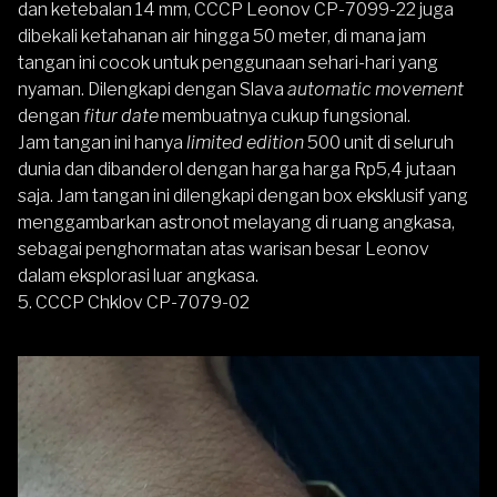
dan ketebalan 14 mm, CCCP Leonov CP-7099-22 juga
dibekali ketahanan air hingga 50 meter, di mana jam
tangan ini cocok untuk penggunaan sehari-hari yang
nyaman. Dilengkapi dengan Slava
automatic movement
dengan
fitur date
membuatnya cukup fungsional.
Jam tangan ini hanya
limited edition
500 unit di seluruh
dunia dan dibanderol dengan harga harga Rp5,4 jutaan
saja. Jam tangan ini dilengkapi dengan box eksklusif yang
menggambarkan astronot melayang di ruang angkasa,
sebagai penghormatan atas warisan besar Leonov
dalam eksplorasi luar angkasa.
5. CCCP Chklov CP-7079-02