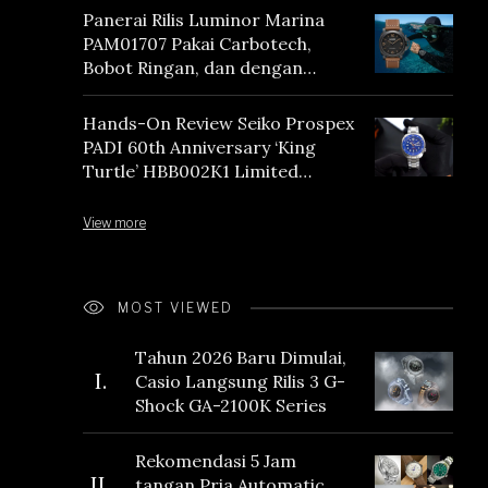
Panerai Rilis Luminor Marina
PAM01707 Pakai Carbotech,
Bobot Ringan, dan dengan
Vintage Vibes
Hands-On Review Seiko Prospex
PADI 60th Anniversary ‘King
Turtle’ HBB002K1 Limited
Edition
View more
MOST VIEWED
Tahun 2026 Baru Dimulai,
I.
Casio Langsung Rilis 3 G-
Shock GA-2100K Series
Rekomendasi 5 Jam
II.
tangan Pria Automatic