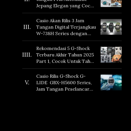
Jepang Elegan yang Cocok
Dikoleksi di 2026
Casio Akan Rilis 3 Jam
III.
Tangan Digital Terjangkau
W-738H Series dengan
Masa Baterai 10 Tahun
dan Fitur Vibration
Rekomendasi 5 G-Shock
IIII.
Terbaru Akhir Tahun 2025
Part 1, Cocok Untuk Tahun
Baru!
Casio Rilis G-Shock G-
V.
LIDE GBX-H5600 Series,
Jam Tangan Peselancar
yang dilengkapi Sensor
Heart Rate