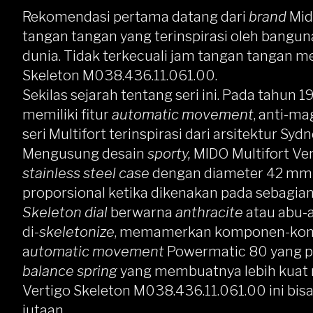
Rekomendasi pertama datang dari
brand
Mid
tangan tangan yang terinspirasi oleh bangu
dunia. Tidak terkecuali jam tangan tangan me
Skeleton M038.436.11.061.00
.
Sekilas sejarah tentang seri ini. Pada tahun
memiliki fitur
automatic movement
, anti-ma
seri Multifort terinspirasi dari arsitektur Sy
Mengusung desain
sporty,
MIDO Multifort Ve
stainless steel
case
dengan diameter 42 mm 
proporsional ketika dikenakan pada sebagia
Skeleton dial
berwarna
anthracite
atau abu-
di-
skeletonize
, memamerkan komponen-kompo
a
utomatic movement
Powermatic 80 yang 
balance spring
yang membuatnya lebih kuat
Vertigo Skeleton M038.436.11.061.00 ini bis
jutaan.