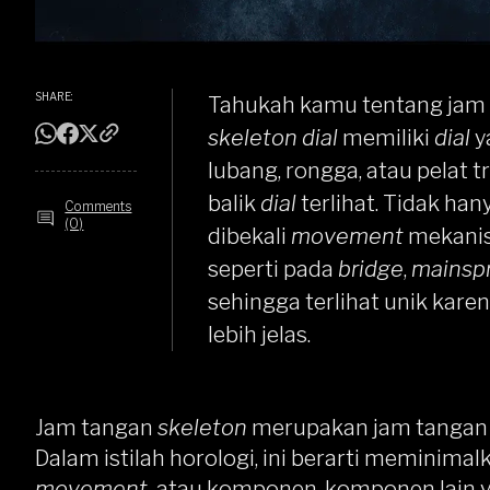
SHARE:
Tahukah kamu tentang jam
skeleton dial
memiliki
dial
y
lubang, rongga, atau pelat
balik
dial
terlihat. Tidak han
Comments
(0)
dibekali
movement
mekanis
seperti pada
bridge
,
mainspr
sehingga terlihat unik kar
lebih jelas.
Jam tangan
skeleton
merupakan jam tangan
Dalam istilah horologi, ini berarti meminim
movement,
atau komponen-komponen lain y