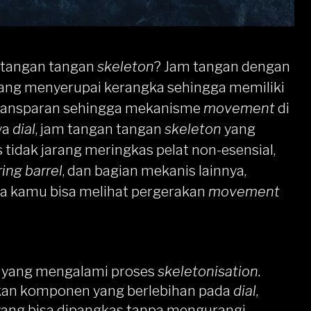
 tangan tangan
skeleton
? Jam tangan
dengan
ang menyerupai kerangka sehingga memiliki
 transparan sehingga mekanisme
movement
di
ya
dial
, jam tangan tangan
skeleton
yang
 tidak jarang meringkas pelat non-esensial,
ing barrel
, dan bagian mekanis lainnya,
ena kamu bisa melihat pergerakan
movement
 yang mengalami proses
skeletonisation.
alkan komponen yang berlebihan pada
dial
,
ang bisa dipangkas tanpa mengurangi