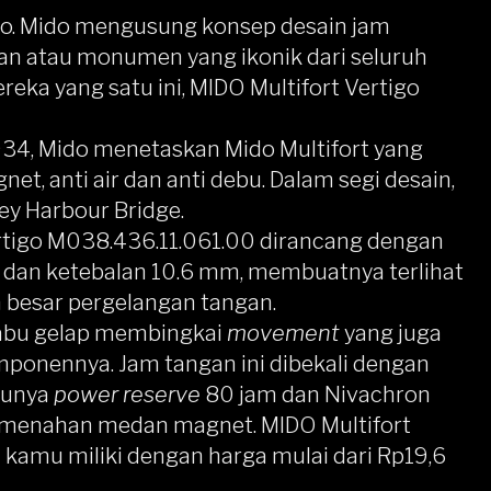
o
. Mido mengusung konsep desain jam
nan atau monumen yang ikonik dari seluruh
reka yang satu ini,
MIDO Multifort Vertigo
 1934, Mido menetaskan Mido Multifort yang
gnet, anti air dan anti debu. Dalam segi desain,
dney Harbour Bridge.
rtigo M038.436.11.061.00 dirancang dengan
dan ketebalan 10.6 mm, membuatnya terlihat
n besar pergelangan tangan.
abu gelap membingkai
movement
yang juga
nennya. Jam tangan ini dibekali dengan
punya
power reserve
80 jam dan Nivachron
 menahan medan magnet. MIDO Multifort
a kamu miliki dengan harga mulai dari Rp19,6