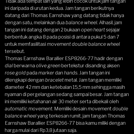
Tidak ada tempat lain yang lebih cocok untuk jam tangan
ini daripada di urutan kedua. Jam tangan berikutnya
datang dari
Thomas Earnshaw
yang datang tidak hanya
dengan satu, melainkan dua
balance wheel
. Alhasil, jam
tangan ini datang dengan 2 bukaan
open heart
sejajar
berbentuk angka 8 pada posisi di antara pukul 5 dan 7
untuk memfasilitasi
movement
double balance wheel
tersebut.
Thomas Earnshaw Barallier ESP8266-77
hadir dengan
dial
berwarna
olive green
bertekstur disanding aksen
rose gold
pada
marker
dan
hands
. Jam tangan ini
dilengkapi dengan
bracelet
metal. Jam tangan memiliki
diameter 42 mm dan ketebalan 15,5 mm sehingga masih
nyaman di pergelangan sedang sampai besar. Jam tangan
ini memiliki ketahanan air 30 meter serta dibekali oleh
automatic movement
. Memiliki desain
movemen
t
double
balance wheel
yang terkesan rumit, jam tangan
Thomas
Earnshaw Barallier ESP8266-77
bisa kamu miliki dengan
harga mulai dari
Rp3,8 jutaan
saja.