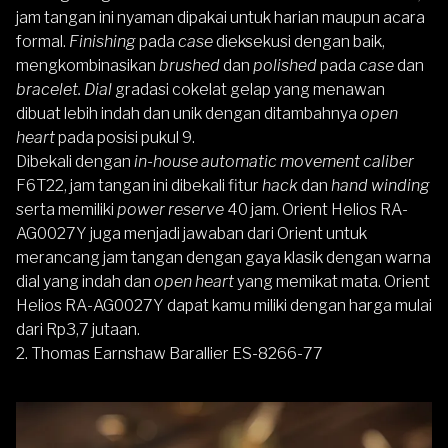
jam tangan ini nyaman dipakai untuk harian maupun acara
formal.
Finishing
pada
case
dieksekusi dengan baik,
mengkombinasikan
brushed
dan
polished
pada
case
dan
bracelet. Dial
gradasi cokelat gelap yang menawan
dibuat lebih indah dan unik dengan ditambahnya
open
heart
pada posisi pukul 9.
Dibekali dengan
in-house automatic movement
caliber
F6T22, jam tangan ini dibekali fitur
hack
dan
hand winding
serta memiliki
power reserve
40 jam. Orient Helios RA-
AG0027Y juga menjadi jawaban dari
Orient
untuk
merancang jam tangan dengan gaya klasik dengan warna
dial yang indah dan
open heart
yang memikat mata. Orient
Helios RA-AG0027Y dapat kamu miliki dengan harga mulai
dari
Rp3,7 jutaan
.
2. Thomas Earnshaw Barallier ES-8266-77