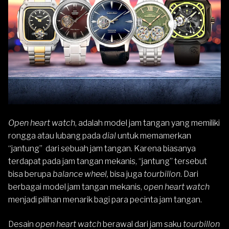
Open heart watch
, adalah model jam tangan yang memiliki
rongga atau lubang pada
dial
untuk memamerkan
“jantung” dari sebuah jam tangan. Karena biasanya
terdapat pada jam tangan mekanis, “jantung” tersebut
bisa berupa
balance wheel,
bisa juga
tourbillon
. Dari
berbagai model jam tangan mekanis,
open heart watch
menjadi pilihan menarik bagi para pecinta jam tangan.
Desain
open heart watch
berawal dari jam saku
tourbillon