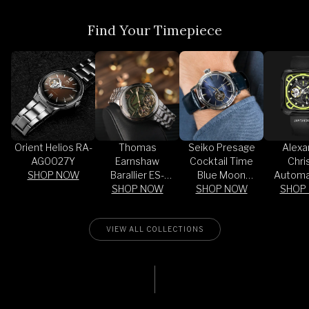
Find Your Timepiece
Orient Helios RA-
Thomas
Seiko Presage
Alexa
AG0027Y
Earnshaw
Cocktail Time
Chri
SHOP NOW
Barallier ES-
Blue Moon
Automa
SHOP NOW
8266-77
SHOP NOW
SSA405J1
SHOP
6577
RIPBA
VIEW ALL COLLECTIONS