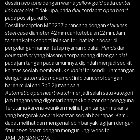
desain
two tone
dengan warna
yellow gold
pada
center
link bracelet
. Tidak lupa, pada
dial
, terdapat
open heart
pada posisi pukul 6.
Fossil Inscription ME3237 dirancang dengan
stainless
steel case
diameter 42 mm dan ketebalan 12 mm. Jam
tangan kotak seperti ini akan terlihat lebih besar di
pergelangan namun tetap nyaman dipakai.
Hands
dan
hour marker
yang biasanya terpampang di tengah
dial
pada jam tangan pada umumnya, dipindah menjadi sedikit
ke atas seolah membentuk
subdial
tersendiri. Jam tangan
dengan
automatic movement
ini dibanderol dengan
harga mulai dari
Rp3,2 jutaan
saja.
Automatic open heart watch
menjadi salah satu kategori
jam tangan yang digemari banyak kolektor dan pengguna.
Terutama karena keunikan melihat jam tangan mekanis
yang bergerak secara konstan seolah bernapas. Kamu
dapat melihat dan mengenal lebih banyak lagi jam dengan
fitur
open heart
, dengan mengunjungi website,
JAMTANGAN.COM
.