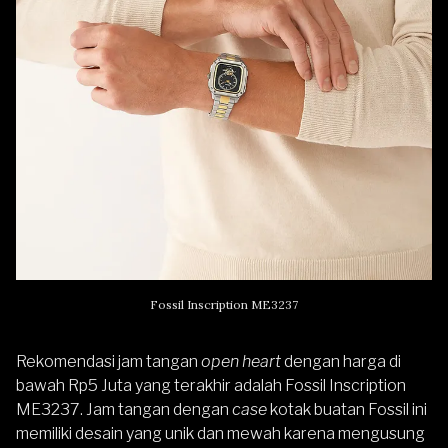
Fossil Inscription ME3237
Rekomendasi jam tangan
open heart
dengan harga di
bawah Rp5 Juta yang terakhir adalah
Fossil Inscription
ME3237
. Jam tangan dengan
case
kotak buatan
Fossil
ini
memiliki desain yang unik dan mewah karena mengusung