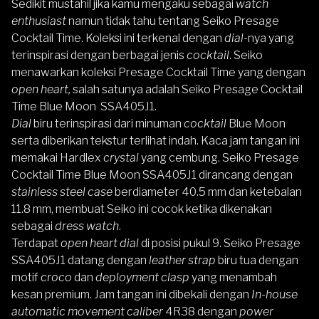
Sedikit mustahil jika kamu mengaku sebagai
watch
enthusiast
namun tidak tahu tentang
Seiko Presage
Cocktail Time
. Koleksi ini terkenal dengan
dial-
nya yang
terinspirasi dengan berbagai jenis
cocktail
. Seiko
menawarkan koleksi Presage Cocktail Time yang dengan
open heart,
salah satunya adalah
Seiko Presage Cocktail
Time Blue Moon SSA405J1
.
Dial
biru terinspirasi dari minuman
cocktail
Blue Moon
serta diberikan tekstur terlihat indah. Kaca jam tangan ini
memakai Hardlex
crystal
yang cembung. Seiko Presage
Cocktail Time Blue Moon SSA405J1 dirancang dengan
stainless steel case
berdiameter 40.5 mm dan ketebalan
11.8 mm, membuat Seiko ini cocok ketika dikenakan
sebagai
dress watch
.
Terdapat
open heart dial
di posisi pukul 9.
Seiko Presage
SSA405J1 datang dengan
leather strap
biru tua dengan
motif
croco
dan
deployment clasp
yang menambah
kesan premium. Jam tangan ini dibekali dengan
In-house
automatic movement caliber
4R38 dengan
power