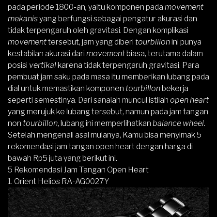
pada periode 1800-an
,
yaitu komponen pada
movement
mekanis
yang berfungsi sebagai pengatur akurasi dan
tidak terpengaruh oleh gravitasi. Dengan komplikasi
movement
tersebut, jam yang diberi
tourbillon
ini punya
kestabilan akurasi dari
movement
biasa, terutama dalam
posisi
vertikal
karena tidak terpengaruh gravitasi. Para
pembuat jam saku pada masa itu memberikan lubang pada
dial untuk memastikan komponen
tourbillon
bekerja
seperti semestinya. Dari sanalah muncul istilah
open heart
yang merujuk ke lubang tersebut, namun pada jam tangan
non
tourbillon
, lubang ini memperlihatkan
balance wheel
.
Setelah mengenali asal mulanya, Kamu bisa menyimak 5
rekomendasi jam tangan open heart dengan harga di
bawah Rp5 juta yang berikut ini.
5 Rekomendasi Jam Tangan Open Heart
1. Orient Helios RA-AG0027Y