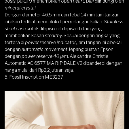
posisi pukul 9 menampilkan
open heart
.
Dial
dilindungi oleh
mineral crystal
.
Dengan diameter 46.5 mm dan tebal 14 mm, jam tangan
ini akan terlihat mencolok di pergelangan kalian.
Stainless
steel case
kotak dilapisi oleh lapisan hitam yang
memberikan kesan
stealthy
. Sesuai dengan angka yang
tertera di
power reserve indicator
, jam tangan ini dibekali
dengan
automatic movement
Jepang buatan Epson
dengan
power reserve 40 jam.
Alexandre Christie
Automatic AC 6577 MA RIP BALE V2 dibanderol dengan
harga mulai dari
Rp2,2 jutaan
saja.
5. Fossil Inscription ME3237