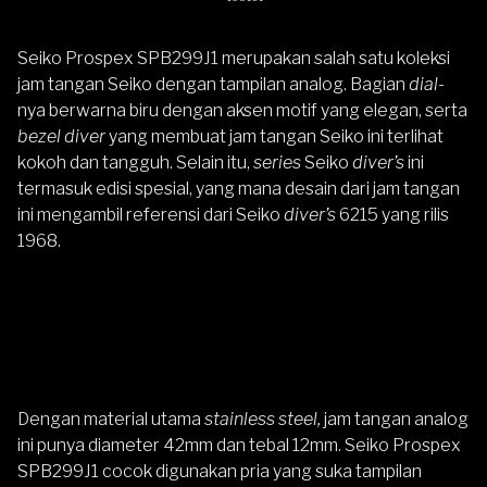
Seiko Prospex SPB299J1
merupakan salah satu koleksi
jam tangan Seiko dengan tampilan analog. Bagian
dial
-
nya berwarna biru dengan aksen motif yang elegan, serta
bezel diver
yang membuat jam tangan Seiko ini terlihat
kokoh dan tangguh. Selain itu,
series
Seiko
diver’s
ini
termasuk edisi spesial, yang mana desain dari jam tangan
ini mengambil referensi dari Seiko
diver’s
6215 yang rilis
1968.
Dengan material utama
stainless steel,
jam tangan analog
ini punya diameter 42mm dan tebal 12mm.
Seiko Prospex
SPB299J1
cocok digunakan pria yang suka tampilan