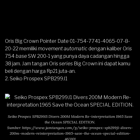
Oris Big Crown Pointer Date 01-754-7741-4065-07-8-
20-22
memiliki
movement automatic
dengan kaliber Oris
754
base
SW 200-1 yang punya daya cadangan hingga
38 jam. Jam tangan Oris
series
Big Crown ini dapat kamu
beli dengan harga Rp21 juta-an.
2. Seiko Prospex SPB299J1
Seiko Prospex SPB299J1 Divers 200M Modern Re-interpretation 1965 Save
the Ocean SPECIAL EDITION.
Sumber:
https://www.jamtangan.com/p/seiko-prospex-spb299j1-divers-
200m-modern-reinterpretation-1965-save-the-ocean-special-edition-
463101