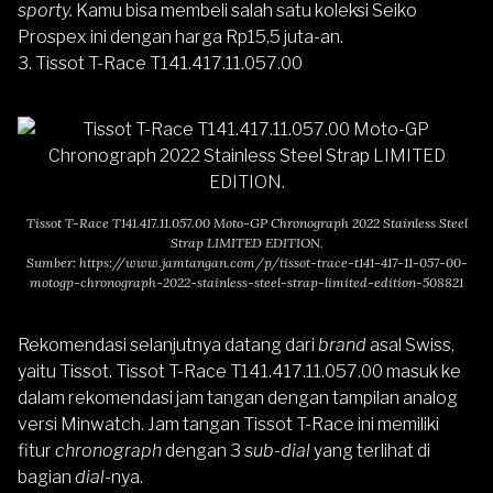
sporty.
Kamu bisa membeli salah satu koleksi Seiko
Prospex ini dengan harga Rp15,5 juta-an.
3. Tissot T-Race T141.417.11.057.00
Tissot T-Race T141.417.11.057.00 Moto-GP Chronograph 2022 Stainless Steel
Strap LIMITED EDITION.
Sumber:
https://www.jamtangan.com/p/tissot-trace-t141-417-11-057-00-
motogp-chronograph-2022-stainless-steel-strap-limited-edition-508821
Rekomendasi selanjutnya datang dari
brand
asal Swiss,
yaitu Tissot.
Tissot T-Race T141.417.11.057.00
masuk ke
dalam rekomendasi jam tangan dengan tampilan analog
versi Minwatch. Jam tangan Tissot T-Race ini memiliki
fitur
chronograph
dengan 3
sub-dial
yang terlihat di
bagian
dial
-nya.