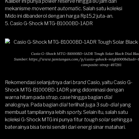
Kaliber ini punya
power reserve
hingga 80 jam dan
mekanisme
movement automatic.
Salah satu koleksi
Mido ini dibanderol dengan harga Rp15,2 juta-an.
5. Casio G-Shock MTG-B1000BD-1ADR
Casio G-Shock MTG-B1000BD-1ADR Tough Solar Black Dial Blac
Sumber:
https://www.jamtangan.com/p/casio-gshock-mtgb1000bd1adr-to
composite-strap-497261
Rekomendasi selanjutnya dari
brand
Casio, yaitu
Casio G-
Shock MTG-B1000BD-1ADR
yang didominasi dengan
warna hitam pada
strap, case
hingga bagian
dial
analognya. Pada bagian
dial
terlihat juga 3
sub-dial
yang
membuat tampilannya lebih
sporty.
Selain itu, salah satu
koleksi G-Shock MTG ini punya fitur
tough solar
sehingga
baterainya bisa terisi sendiri dari energi sinar matahari.