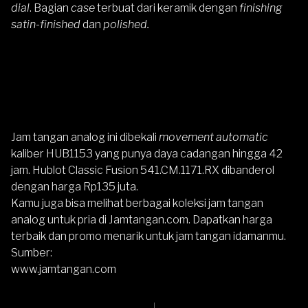
dial
. Bagian
case
terbuat dari keramik dengan
finishing
satin-finished
dan
polished.
Jam tangan analog ini dibekali
movement
automatic
kaliber HUB1153 yang punya daya cadangan hingga 42
jam.
Hublot Classic Fusion 541.CM.1171.RX
dibanderol
dengan harga Rp135 juta.
Kamu juga bisa melihat berbagai koleksi jam tangan
analog untuk pria di
Jamtangan.com
. Dapatkan harga
terbaik dan promo menarik untuk jam tangan idamanmu.
Sumber:
www.jamtangan.com