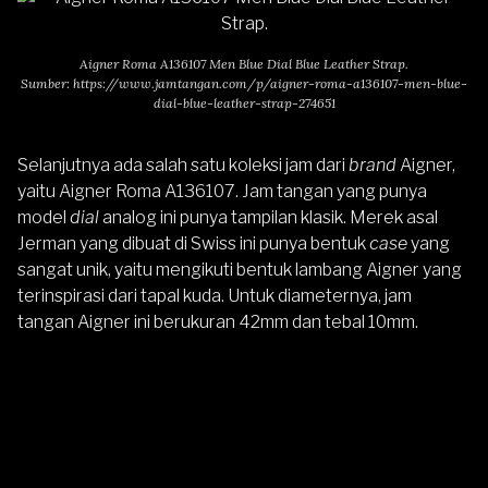
Aigner Roma A136107 Men Blue Dial Blue Leather Strap.
Sumber:
https://www.jamtangan.com/p/aigner-roma-a136107-men-blue-
dial-blue-leather-strap-274651
Selanjutnya ada salah satu koleksi jam dari
brand
Aigner,
yaitu
Aigner Roma A136107
.
Jam tangan yang punya
model
dial
analog ini punya tampilan klasik. Merek asal
Jerman yang dibuat di Swiss ini punya bentuk
case
yang
sangat unik, yaitu mengikuti bentuk lambang Aigner yang
terinspirasi dari tapal kuda. Untuk diameternya, jam
tangan Aigner ini berukuran 42mm dan tebal 10mm.