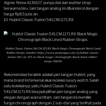
Aigner Roma A136107
punya
dial
dan
leather strap
berwarna biru. Jam tangan analog ini dibanderol dengan
harga Rp8,5 juta-an.
10. Hublot Classic Fusion 541.CM.1171.RX
Hublot Classic Fusion 541.CM.1171.RX Black Magic Chronograph Black Lined
Rubber Straps. Sumber:
https://www.jamtangan.com/p/hublot-classic-
fusion-541-cm-1171-rx-black-magic-chronograph-black-lined-rubber-
straps-506281
Rekomendasi terakhir adalah jam tangan Hublot, yang
mana
brand
ini terkenal akan koleksi
luxury watch.
Salah
satu koleksinya, yaitu
Hublot Classic Fusion
541.CM.1171.RX
bisa jadi pilihan jam tangan analog yang
elegan dengan warna hitam. Jam tangan ini memiliki
fungsi chronograph dengan 2
sub-dial
yang terlihat pada