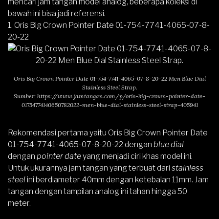
mencari jam tangan model analog, beberapa koleksi di
bawah ini bisa jadi referensi.
1. Oris Big Crown Pointer Date 01-754-7741-4065-07-8-
20-22
Oris Big Crown Pointer Date 01-754-7741-4065-07-8-20-22 Men Blue Dial
Stainless Steel Strap.
Sumber:
https://www.jamtangan.com/p/oris-big-crown-pointer-date-
01754774140650782022-men-blue-dial-stainless-steel-strap-405941
Rekomendasi pertama yaitu
Oris Big Crown Pointer Date
01-754-7741-4065-07-8-20-22
dengan
blue dial
dengan
pointer date
yang menjadi ciri khas model ini.
Untuk ukurannya jam tangan yang terbuat dari
stainless
steel
ini berdiameter 40mm dengan ketebalan 11mm. Jam
tangan dengan tampilan analog ini tahan hingga 50
meter.