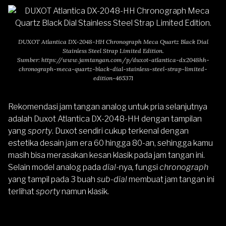
DUXOT Atlantica DX-2048-HH Chronograph Meca Quartz Black Dial
Stainless Steel Strap Limited Edition.
Sumber:
https://www.jamtangan.com/p/duxot-atlantica-dx2048hh-
chronograph-meca-quartz-black-dial-stainless-steel-strap-limited-
edition-465371
Rekomendasi jam tangan analog untuk pria selanjutnya
adalah
Duxot Atlantica DX-2048-HH
dengan tampilan
yang
sporty
.
Duxot sendiri cukup terkenal dengan
estetika desain jam era 60 hingga 80-an, sehingga kamu
masih bisa merasakan kesan klasik pada jam tangan ini.
Selain model analog pada
dial-
nya
,
fungsi
chronograph
yang tampil pada 3 buah
sub-dial
membuat jam tangan ini
terlihat
sporty
namun klasik.