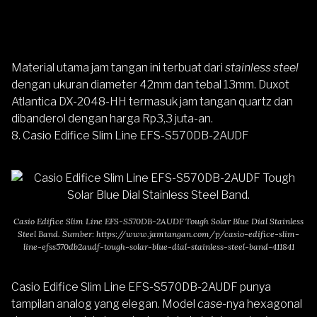
Material utama jam tangan ini terbuat dari
stainless steel
dengan ukuran diameter 42mm dan tebal 13mm.
Duxot
Atlantica DX-2048-HH
termasuk jam tangan quartz dan
dibanderol dengan harga Rp3,3 juta-an.
8. Casio Edifice Slim Line EFS-S570DB-2AUDF
Casio Edifice Slim Line EFS-S570DB-2AUDF Tough Solar Blue Dial Stainless
Steel Band. Sumber:
https://www.jamtangan.com/p/casio-edifice-slim-
line-efss570db2audf-tough-solar-blue-dial-stainless-steel-band-411841
Casio Edifice Slim Line EFS-S570DB-2AUDF
punya
tampilan analog yang elegan. Model
case
-nya hexagonal