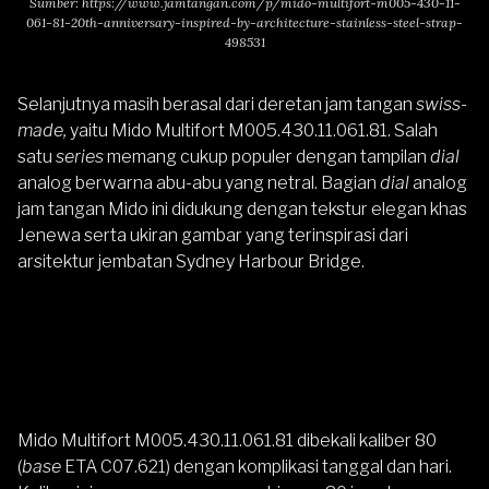
Sumber:
https://www.jamtangan.com/p/mido-multifort-m005-430-11-
061-81-20th-anniversary-inspired-by-architecture-stainless-steel-strap-
498531
Selanjutnya masih berasal dari deretan jam tangan
swiss-
made,
yaitu
Mido Multifort M005.430.11.061.81
.
Salah
satu
series
memang cukup populer dengan tampilan
dial
analog berwarna abu-abu yang netral. Bagian
dial
analog
jam tangan Mido ini didukung dengan tekstur elegan khas
Jenewa serta ukiran gambar yang terinspirasi dari
arsitektur jembatan Sydney Harbour Bridge.
Mido Multifort M005.430.11.061.81
dibekali kaliber 80
(
base
ETA C07.621) dengan komplikasi tanggal dan hari.