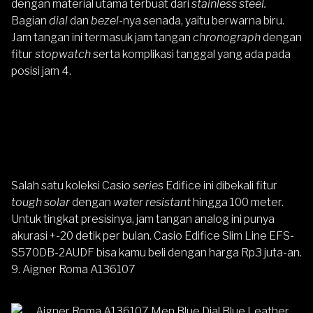
dengan material utama terbuat dari
stainless steel.
Bagian
dial
dan
bezel
-nya senada, yaitu berwarna biru.
Jam tangan ini termasuk jam tangan
chronograph
dengan
fitur
stopwatch
serta komplikasi tanggal yang ada pada
posisi jam 4.
Salah satu koleksi Casio
series
Edifice ini dibekali fitur
tough solar
dengan
water resistant
hingga 100 meter.
Untuk tingkat presisinya, jam tangan analog ini punya
akurasi +-20 detik per bulan.
Casio Edifice Slim Line EFS-
S570DB-2AUDF
bisa kamu beli dengan harga Rp3 juta-an.
9. Aigner Roma A136107