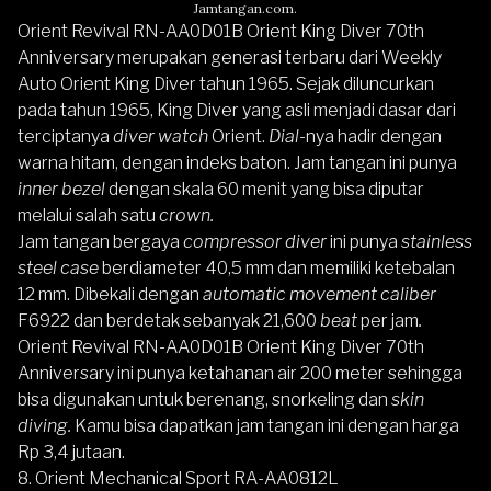
Jamtangan.com.
Orient Revival RN-AA0D01B Orient King Diver 70th
Anniversary merupakan generasi terbaru dari Weekly
Auto Orient King Diver tahun 1965. Sejak diluncurkan
pada tahun 1965, King Diver yang asli menjadi dasar dari
terciptanya
diver watch
Orient.
Dial-
nya hadir dengan
warna hitam, dengan indeks baton. Jam tangan ini punya
inner bezel
dengan skala 60 menit yang bisa diputar
melalui salah satu
crown.
Jam tangan bergaya
compressor diver
ini punya
stainless
steel case
berdiameter 40,5 mm dan memiliki ketebalan
12 mm. Dibekali dengan
automatic movement caliber
F6922 dan berdetak sebanyak 21,600
beat
per jam
.
Orient Revival RN-AA0D01B Orient King Diver 70th
Anniversary ini punya ketahanan air 200 meter sehingga
bisa digunakan untuk berenang, snorkeling dan
skin
diving.
Kamu bisa dapatkan jam tangan ini dengan harga
Rp 3,4 jutaan.
8.
Orient Mechanical Sport RA-AA0812L