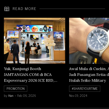
READ MORE
Yuk, Kunjungi Booth
Awal Mula di Cuekin, 
JAMTANGAN.COM di BCA
Jadi Pasangan Setia d
Expoversary 2026 ICE BSD,
Itulah Seiko Military
Banyak Diskon Jam Tangan,
PROMOTION
#SHAREYOURTIME
Cuma Sampai 8 Februari!
by
Han
Feb 06, 2026
Nov 19, 2024