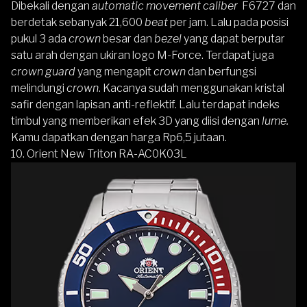
Dibekali dengan
automatic movement caliber
F6727 dan
berdetak sebanyak 21,600
beat
per jam. Lalu pada posisi
pukul 3 ada
crown
besar dan
bezel
yang dapat berputar
satu arah dengan ukiran logo M-Force. Terdapat juga
crown guard
yang mengapit
crown
dan berfungsi
melindungi
crown
. Kacanya sudah menggunakan kristal
safir dengan lapisan anti-reflektif. Lalu terdapat indeks
timbul yang memberikan efek 3D yang diisi dengan
lume.
Kamu dapatkan dengan harga Rp6,5 jutaan.
10.
Orient New Triton RA-AC0K03L