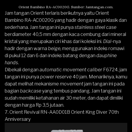
Orient Bambino RA-AC0020G. Sumber: Jamtangan.com.
Jam tangan Orient terlaris berikutnya yaitu Orient
Bambino RA-AC0020G yang hadir dengan gaya klasik dan
sederhana. Jam tangan ini punya
stainless steel case
berdiameter 40,5 mm dengan kaca cembung dari mineral
kristal yang merupakan ciri khas dari koleksi ini.
Dial-
nya
hadir dengan warna
beige,
menggunakan indeks romawi
di pukul 12 dan 6 dan indeks batang dengan
dauphine
hands
.
Dibekali dengan
automatic movement caliber
F6724, jam
tangan ini punya
power reserve
40 jam. Menariknya, kamu
dapat melihat mekanisme
movement
jam tangan ini pada
bagian
backcase
yang tembus pandang. Jam tangan ini
sudah memiliki ketahanan air 30 meter, dan dapat dimiliki
dengan harga Rp 3,5 jutaan.
7.
Orient Revival RN-AA0D01B Orient King Diver 70th
Anniversary