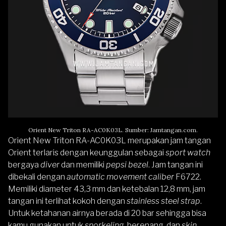
Orient New Triton RA-AC0K03L. Sumber: Jamtangan.com.
Orient New Triton RA-AC0K03L merupakan jam tangan
Orient terlaris dengan keunggulan sebagai
sport watch
bergaya
diver
dan memiliki
pepsi bezel
. Jam tangan ini
dibekali dengan
automatic movement
caliber
F6722.
Memiliki diameter 43,3 mm dan ketebalan 12,8 mm, jam
tangan ini terlihat kokoh dengan
stainless steel
strap
.
Untuk ketahanan airnya berada di 20 bar sehingga bisa
kamu gunakan untuk
snorkeling
, berenang, dan
skin