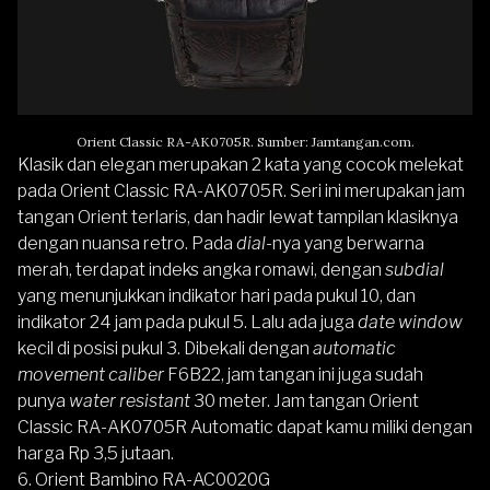
Orient Classic RA-AK0705R. Sumber: Jamtangan.com.
Klasik dan elegan merupakan 2 kata yang cocok melekat
pada Orient Classic RA-AK0705R. Seri ini merupakan jam
tangan Orient terlaris, dan hadir lewat tampilan klasiknya
dengan nuansa retro. Pada
dial-
nya yang berwarna
merah, terdapat indeks angka romawi, dengan
subdial
yang menunjukkan indikator hari pada pukul 10, dan
indikator 24 jam pada pukul 5. Lalu ada juga
date window
kecil di posisi pukul 3. Dibekali dengan
automatic
movement caliber
F6B22, jam tangan ini juga sudah
punya
water resistant
30 meter. Jam tangan Orient
Classic RA-AK0705R Automatic dapat kamu miliki dengan
harga Rp 3,5 jutaan.
6.
Orient Bambino RA-AC0020G