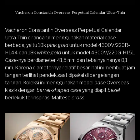
Vacheron Constantin Overseas Perpetual Calendar Ultra-Thin
Vacheron Constantin Overseas Perpetual Calendar
Ultra-Thin dirancang menggunakan material case
berbeda, yaitu 18k
pink gold
untuk model 4300V/220R-
H144 dan 18k
white gold
untuk model 4300V/220G-H151.
Case
-nya berdiameter 41,5 mm dan tebalnya hanya 8,1
mm. Karena diameternya relatif besar, hal ini membuat jam
tangan terlihat pendek saat dipakai di pergelangan
tangan. Koleksi ini menggunakan model
base
Overseas
klasik dengan
barrel-shaped case
yang diapit
bezel
berlekuk terinspirasi Maltese
cross
.