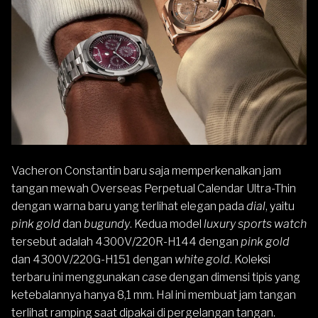
Vacheron Constantin baru saja memperkenalkan
jam
tangan mewah
Overseas Perpetual Calendar Ultra-Thin
dengan warna baru yang terlihat elegan pada
dial
, yaitu
pink gold
dan
bugundy
. Kedua model
luxury sports watch
tersebut adalah 4300V/220R-H144 dengan
pink gold
dan 4300V/220G-H151 dengan
white gold
. Koleksi
terbaru ini menggunakan
case
dengan dimensi tipis yang
ketebalannya hanya 8,1 mm. Hal ini membuat jam tangan
terlihat ramping saat dipakai di pergelangan tangan.