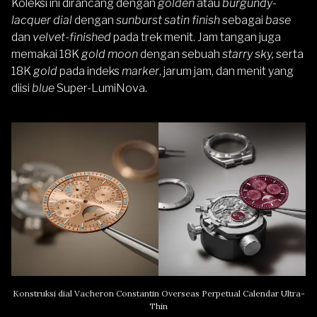
Koleksi ini dirancang dengan
golden
atau
burgundy-
lacquer dial
dengan
sunburst satin finish
sebagai
base
dan
velvet-finished
pada trek menit. Jam tangan juga
memakai 18K
gold moon
dengan sebuah
starry sky,
serta
18K
gold
pada indeks
marker
, jarum jam, dan menit yang
diisi
blue
Super-LumiNova.
Konstruksi dial Vacheron Constantin Overseas Perpetual Calendar Ultra-
Thin