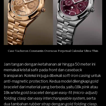
Case Vacheron Constantin Overseas Perpetual Calendar Ultra-Thin
Jam tangan dengan ketahanan air hingga 50 meter ini
memakai kristal safir pada
front
dan
caseback
transparan. Koleksi ini juga dibekali
soft-iron casing
untuk
anti-magnetic protection.
Kedua model dilengkapi
gold
bracelet
dari material yang berbeda, yaitu 18k
pink
atau
18k
white gold bracelet
dengan
easy-fit (micro-adjust)
folding clasp
dan
easy interchangeable system,
serta
dua tambahan
rubber strap
dengan
gold folding clasp.