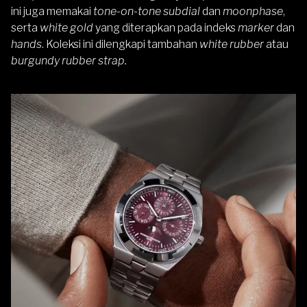
ini juga memakai
tone-on-tone subdial
dan
moonphase
,
serta
white gold
yang diterapkan pada indeks
marker
dan
hands
. Koleksi ini dilengkapi tambahan
white rubber
atau
burgundy rubber strap.