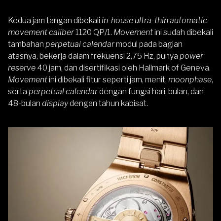
Kedua jam tangan dibekali
in-house ultra-thin automatic
movement caliber
1120 QP/1.
Movement
ini sudah dibekali
tambahan
perpetual calendar
modul pada bagian
atasnya, bekerja dalam frekuensi 2,75 Hz, punya
power
reserve
40 jam, dan disertifikasi oleh Hallmark of Geneva.
Movement
ini dibekali fitur seperti jam, menit,
moonphase
,
serta
perpetual calendar
dengan fungsi hari, bulan, dan
48-bulan
display
dengan tahun kabisat.