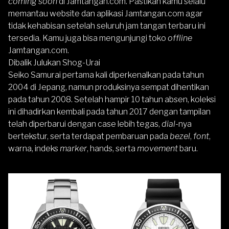
coming soon
di Jamtangan.com. Pastikan kamu selalu
memantau website dan aplikasi
Jamtangan.com
agar
tidak kehabisan setelah seluruh jam tangan terbaru ini
tersedia. Kamu juga bisa mengunjungi
toko
offline
Jamtangan.com.
Dibalik Julukan Shog-Urai
Seiko Samurai pertama kali diperkenalkan pada tahun
2004 di Jepang, namun produksinya sempat dihentikan
pada tahun 2008. Setelah hampir 10 tahun absen, koleksi
ini dihadirkan kembali pada tahun 2017 dengan tampilan
telah diperbarui dengan case lebih tegas,
dial
-nya
bertekstur, serta terdapat pembaruan pada
bezel
,
font
,
warna, indeks
marker
, hands, serta
movement
baru.