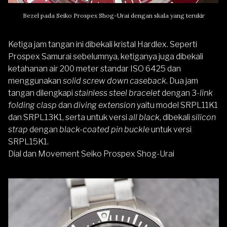
Bezel pada Seiko Prospex Shog-Urai dengan skala yang terukir
Ketiga jam tangan ini dibekali kristal Hardlex. Seperti
Prospex Samurai sebelumnya, ketiganya juga dibekali
ketahanan air 200 meter standar ISO 6425 dan
menggunakan
solid screw down caseback
. Dua jam
tangan dilengkapi
stainless steel bracelet
dengan 3-
link
folding clasp
dan
diving extension
yaitu model SRPL11K1
dan SRPL13K1, serta untuk versi
all black
, dibekali
silicon
strap
dengan
black-coated pin buckle
untuk versi
SRPL15K1.
Dial dan Movement Seiko Prospex Shog-Urai