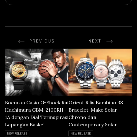
PREVIOUS
NEXT
Bocoran Casio G-Shock Rui
Orient Rilis Bambino 38
Hachimura GBM-2100RH-
Bracelet, Mako Solar
1A dengan Dial Terinspirasi
Chrono dan
Lapangan Basket
Contemporary Solar
Chrono
NEW RELEASE
NEW RELEASE