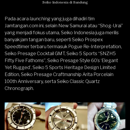
Seiko Indonesia di Bandung
Pada acara
launching
yang juga dihadiri tim
Jamtangan.com
ini, selain New Samurai atau “Shog-Urai”
yang menjadi fokus utama, Seiko Indonesia juga merilis
banyak jam tangan baru, seperti
Seiko Prospex
Speedtimer terbaru
termasuk
Pogue Re-Interpretation
,
Seiko Presage Cocktail GMT
,
Seiko 5 Sports “SNZH5
Fifty Five Fathoms”
,
Seiko Presage Style 60’s ‘Elegant
Yet Rugged’
,
Seiko 5 Sports Heritage Design Limited
Edition
,
Seiko Presage Craftmanship Arita Porcelain
100th Anniversary,
serta
Seiko Classic Quartz
Chronograph
.