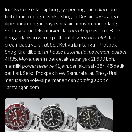
Indeks
marker
lancip bergaya pedang pada
dial
dibuat
timbul, mirip dengan Seiko Shogun. Desain
hands
juga
diperbarui dengan gaya semakin menyerupai pedang.
Sedangkan indeks marker, dan
bezel pip
diisi LumiBrite
dengan lapisan warna putih untuk versi
bracelet
dan
cream pada versi
rubber
.
Ketiga jam tangan Prospex
Shog-Urai dibekali
in-house automatic movement caliber
4R35.
Movement
ini berdetak sebanyak 21.600 bph,
memiliki
power reserve
41 jam, dan akurasi -35/+45 detik
per hari.
Seiko Prospex New Samurai atau Shog-Urai
merupakan koleksi permanen dan
coming soon
di
Jamtangan.com
.