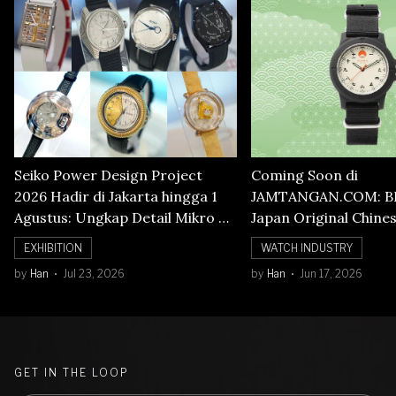
Seiko Power Design Project
Coming Soon di
2026 Hadir di Jakarta hingga 1
JAMTANGAN.COM: B
Agustus: Ungkap Detail Mikro di
Japan Original Chine
Balik Seni Watchmaking
Numerals Watch
EXHIBITION
WATCH INDUSTRY
by
Han
Jul 23, 2026
by
Han
Jun 17, 2026
GET IN THE LOOP