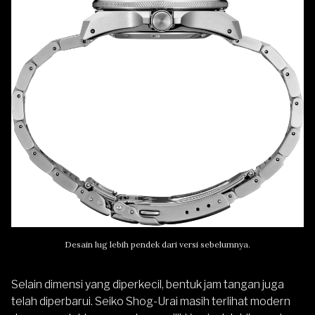
Desain lug lebih pendek dari versi sebelumnya.
Selain dimensi yang diperkecil, bentuk jam tangan juga
telah diperbarui. Seiko Shog-Urai masih terlihat modern