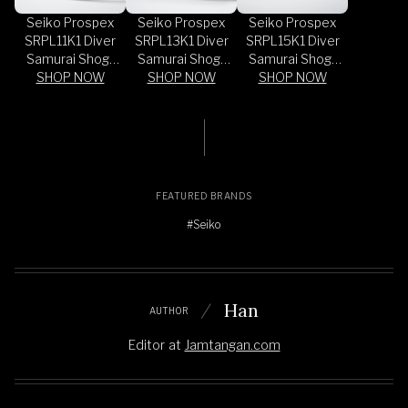
Seiko Prospex
Seiko Prospex
Seiko Prospex
SRPL11K1 Diver
SRPL13K1 Diver
SRPL15K1 Diver
Samurai Shog-
Samurai Shog-
Samurai Shog-
Urai Red Dial
SHOP NOW
Urai Black Dial
SHOP NOW
Urai Black Dial
SHOP NOW
Stainless Steel
Stainless Steel
Black Silicone
Strap
Strap
Strap
FEATURED BRANDS
#Seiko
Han
AUTHOR
Editor
at
Jamtangan.com