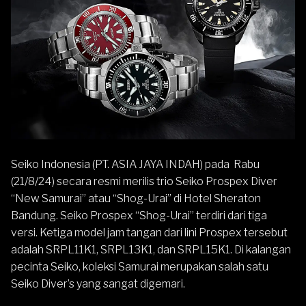
Seiko
Indonesia (PT. ASIA JAYA INDAH) pada Rabu
(21/8/24) secara resmi merilis trio
Seiko Prospex Diver
“New Samurai” atau “Shog-Urai”
di Hotel Sheraton
Bandung. Seiko Prospex “Shog-Urai” terdiri dari tiga
versi. Ketiga model jam tangan dari
lini Prospex
tersebut
adalah
SRPL11K1
,
SRPL13K1
, dan
SRPL15K1
. Di kalangan
pecinta Seiko, koleksi
Samurai
merupakan salah satu
Seiko Diver’s yang sangat digemari.