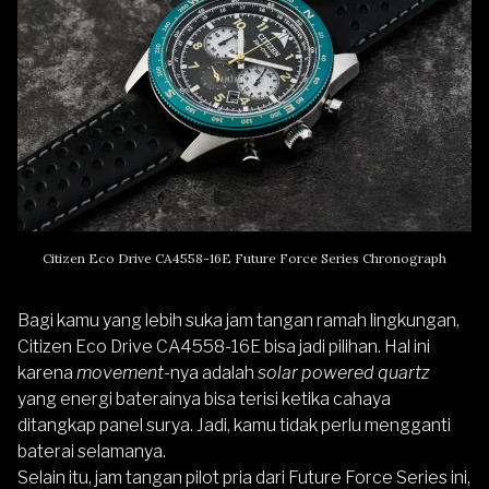
Citizen Eco Drive CA4558-16E Future Force Series Chronograph
Bagi kamu yang lebih suka jam tangan ramah lingkungan,
Citizen Eco Drive CA4558-16E
bisa jadi pilihan. Hal ini
karena
movement
-nya adalah
solar powered quartz
yang energi baterainya bisa terisi ketika cahaya
ditangkap panel surya. Jadi, kamu tidak perlu mengganti
baterai selamanya.
Selain itu,
jam tangan pilot pria
dari Future Force Series ini,