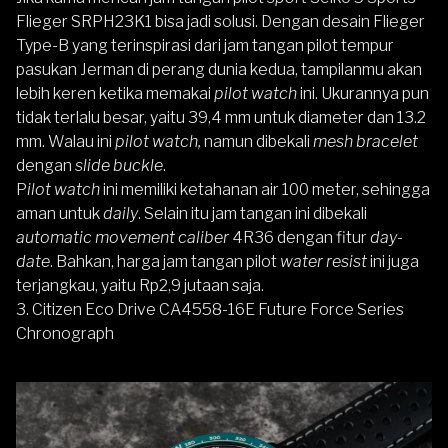
Flieger SRPH23K1
bisa jadi solusi. Dengan desain Flieger
Type-B yang terinspirasi dari jam tangan pilot tempur
pasukan Jerman di perang dunia kedua, tampilanmu akan
lebih keren ketika memakai
pilot watch
ini. Ukurannya pun
tidak terlalu besar, yaitu 39,4 mm untuk diameter dan 13.2
mm. Walau ini
pilot watch,
namun dibekali
mesh bracelet
dengan
slide buckle
.
P
ilot watch
ini memiliki ketahanan air 100 meter, sehingga
aman untuk
daily
. Selain itu jam tangan ini dibekali
automatic movement caliber
4R36 dengan fitur
day-
date
. Bahkan,
harga jam tangan pilot
water resist
ini juga
terjangkau, yaitu Rp2,9 jutaan saja.
3. Citizen Eco Drive CA4558-16E Future Force Series
Chronograph