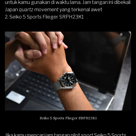
untuk kamu gunakan di waktu lama. Jam tangan ini dibekali
Japan
quartz movement
yang terkenal awet
2. Seiko 5 Sports Flieger SRPH23K1
Seiko 5 Sports Flieger SRPH23K1
Jika kamu mencari
jam tangan pilot
sport
Seiko 5 Sports