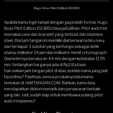
Hugo Boss Pilot Edition 1513850
Apabila kamu ingin tampil dengan gaya lebih formal,
Hugo
Boss Pilot Edition 1513850
bisa jadi pilihan.
Pilot watch
ini
memakai
case
dan
bracelet
yang terbuat dari
stainless
steel
.
Dial
jam tangan ini memiliki dial berwarna biru navy
dan terdapat 3
subdial
yang berfungsi sebagai detik
utama, indikator 24 jam dan indikator menit
chronograph
.
Diameternya berukuran 44 mm dengan ketebalan 11.95
mm. Sedangkan harganya ada di Rp2,8 jutaan.
Dari sekian
jam tangan pilot
di atas, koleksi mana yang jadi
favoritmu? Pastinya, semua produknya bisa kamu
temukan di
JAMTANGAN.COM
. Bahkan, kamu bisa
mendapatkan diskon menarik dan penawaran terbaik
yang lain. Jadi, sudah siap untuk membawa pulang
pilot
watch
impianmu?