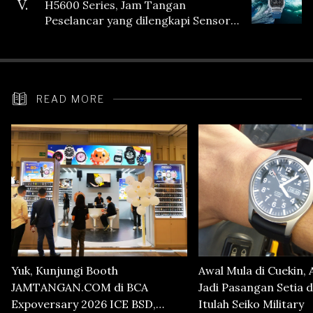
V.
H5600 Series, Jam Tangan
Peselancar yang dilengkapi Sensor
Heart Rate
READ MORE
Yuk, Kunjungi Booth
Awal Mula di Cuekin, 
JAMTANGAN.COM di BCA
Jadi Pasangan Setia d
Expoversary 2026 ICE BSD,
Itulah Seiko Military