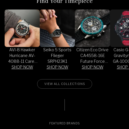
Find Your Timepiece
AVI-8 Hawker
Seiko 5 Sports
Citizen Eco Drive
Casio G
Hurricane AV-
Flieger
CA4558-16E
Gravity
4088-11 Carey
SRPH23K1
Future Force
GA-100
SHOP NOW
Dual Time
SHOP NOW
SHOP NOW
Series
SHOP
Chronograph
VIEW ALL COLLECTIONS
FEATURED BRANDS