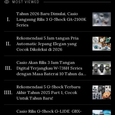
MOST VIEWED
Tahun 2026 Baru Dimulai, Casio
I.
Langsung Rilis 3 G-Shock GA-2100K
Series
Rekomendasi 5 Jam tangan Pria
II.
Automatic Jepang Elegan yang
Cocok Dikoleksi di 2026
Casio Akan Rilis 3 Jam Tangan
III.
Digital Terjangkau W-738H Series
dengan Masa Baterai 10 Tahun dan
Fitur Vibration
Rekomendasi 5 G-Shock Terbaru
IIII.
Akhir Tahun 2025 Part 1, Cocok
Untuk Tahun Baru!
Casio Rilis G-Shock G-LIDE GBX-