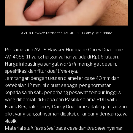
AVI-8 Hawker Hurricane AV-4088-11 Carey Dual Time
Pertama, ada
AVI-8 Hawker Hurricane Carey Dual Time
AV-4088-11
yang harganya hanya ada di Rp1,6 jutaan.
Harga ini pastinya sangat
worth it
mengingat desain,
spesifikasi dan fitur
dual time
-nya.
Jam tangan dengan ukuran diameter
case
43 mm dan
ketebalan 12 mm ini dibuat sebagai penghormatan
kepada salah satu penerbang pesawat tempur Inggris
yang dihormati di Eropa dan Pasifik selama PDII yaitu
Frank Reginald Carey. Carey Dual Time adalah jam tangan
pilot yang sangat nyaman dipakai, dirancang dengan gaya
klasik.
Material
stainless steel
pada
case
dan
bracelet
nyaman