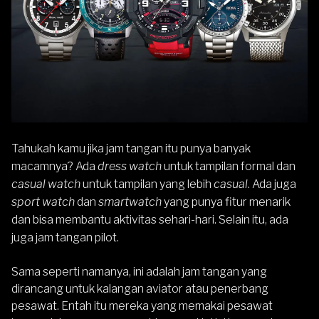
Tahukah kamu jika jam tangan itu punya banyak
macamnya? Ada
dress watch
untuk tampilan formal dan
casual watch
untuk tampilan yang lebih
casual
. Ada juga
sport watch
dan
smartwatch
yang punya fitur menarik
dan bisa membantu aktivitas sehari-hari. Selain itu, ada
juga
jam tangan pilot
.
Sama seperti namanya, ini adalah jam tangan yang
dirancang untuk kalangan aviator atau penerbang
pesawat. Entah itu mereka yang memakai pesawat