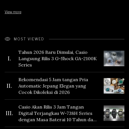
View more
MOST VIEWED
Tahun 2026 Baru Dimulai, Casio
I.
Langsung Rilis 3 G-Shock GA-2100K
Series
Rekomendasi 5 Jam tangan Pria
II.
Automatic Jepang Elegan yang
Cocok Dikoleksi di 2026
Casio Akan Rilis 3 Jam Tangan
III.
Digital Terjangkau W-738H Series
dengan Masa Baterai 10 Tahun dan
Fitur Vibration