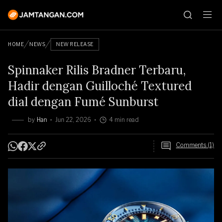
HOME
NEWS
NEW RELEASE
Spinnaker Rilis Bradner Terbaru,
Hadir dengan Guilloché Textured
dial dengan Fumé Sunburst
by
Han
Jun 22, 2026
4 min read
Comments (1)