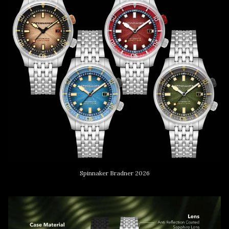
Spinnaker Bradner 2026