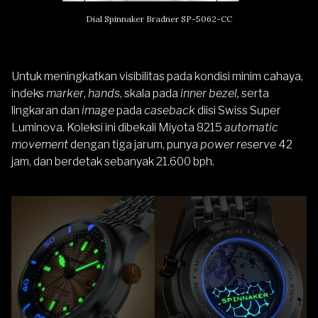
Dial Spinnaker Bradner SP-5062-CC
Untuk meningkatkan visibilitas pada kondisi minim cahaya,
indeks
marker
,
hands
, skala pada
inner bezel,
serta
lingkaran dan
image
pada
caseback
diisi Swiss Super
Luminova. Koleksi ini dibekali Miyota 8215
automatic
movement
dengan tiga jarum, punya
power reserve
42
jam, dan berdetak sebanyak 21.600 bph.