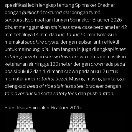
spesifikasi lebih lengkap tentang Spinnaker Bradner
dengan
guilloché textured dial
dengan
fumé
sunburst.
Keempat jam tangan Spinnaker Bradner 2026
dibuat menggunakan
stainless steel case
berdiameter 42
mm, tebalnya 14 mm, dan
lug-to-lug
50 mm. Koleksi ini
memakai
sapphire crystal
dengan lapisan anti reflektif
untuk melindungi
dial
. Jam tangan ini juga dilengkapi
inner
rotating bezel
dan
screw down crown
untuk memastikan
ketahanan air hingga 180 meter dengan
crown
ada pada
posisi pukul 2 dan 4, di mana crown pada pukul 2 untuk
memutar
inner rotating bezel
. Masing-masing jam tangan
dilengkapi
bead of rice
stainless steel bracelet
dengan
fold over buckle
serta
safety lock
dan
push button.
Spesifikasi Spinnaker Bradner 2026