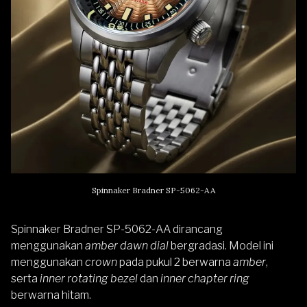
Spinnaker Bradner SP-5062-AA
Spinnaker Bradner SP-5062-AA dirancang
menggunakan
amber dawn dial
bergradasi. Model ini
menggunakan
crown
pada pukul 2 berwarna
amber
,
serta
inner rotating bezel
dan
inner chapter ring
berwarna hitam.