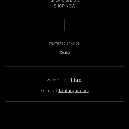
Shog-Urai Blue
Dial Stainless
SHOP NOW
Steel Strap
FEATURED BRANDS
#Seiko
Han
AUTHOR
Editor
at
Jamtangan.com