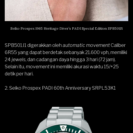
Seiko Prospex 1965 Heritage Diver’s PADI Special Edition SPB501J1
SPB501J1 digerakkan oleh
automatic movement
Caliber
6R55 yang dapat berdetak sebanyak 21.600 vph, memiliki
24
jewels
, dan cadangan daya hingga 3 hari (72 jam).
Selain itu,
movement
ini memiliki akurasi waktu 15/+25
detik per hari.
2. Seiko Prospex PADI 60th Anniversary SRPL53K1