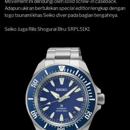
Movement
ini dilindungi oleh
solid screw-in caseback
.
Adapun ukiran bertuliskan
special edition
lengkap dengan
logo tsunami khas Seiko
diver
pada bagian tengahnya.
Seiko Juga Rilis Shogurai Biru: SRPL51K1