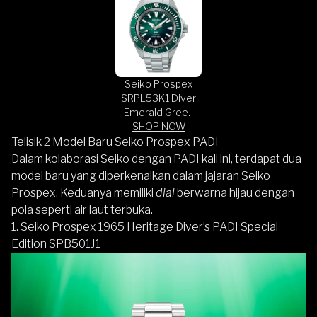
Seiko Prospex
SRPL53K1 Diver
Emerald Green
Dial Stainless
SHOP NOW
Steel Strap PADI
Telisik 2 Model Baru Seiko Prospex PADI
Special Edition
Dalam kolaborasi Seiko dengan PADI kali ini, terdapat dua
model baru yang diperkenalkan dalam jajaran Seiko
Prospex. Keduanya memiliki
dial
berwarna hijau dengan
pola seperti air laut terbuka.
1. Seiko Prospex 1965 Heritage Diver’s PADI Special
Edition SPB501J1