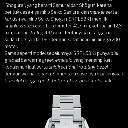
‘Shogurai’
, yang berarti Samurai dan Shōgun, karena
bentuk case-nya mirip Seiko Samurai dan
marker
serta
hands
-nya mirip Seiko Shogun. SRPL53K1 memiliki
stainless steel case
berdiameter 41,7 mm, ketebalan 12,3
mm, dan
lug-to-lug
49,5 mm. Tentunya jam tangan ini
sudah berstandar ISO dengan ketahanan air hingga 200
meter.
Sama seperti model sebelumnya, SRPL53K1 punya
dial
gradasi berwarna
green emerald
yang menampilkan
kedalaman laut serta
unidirectional rotating bezel
dengan warna senada. Sementara
case
-nya dipasangkan
bracelet
dengan
push-button clasp and safety lock.