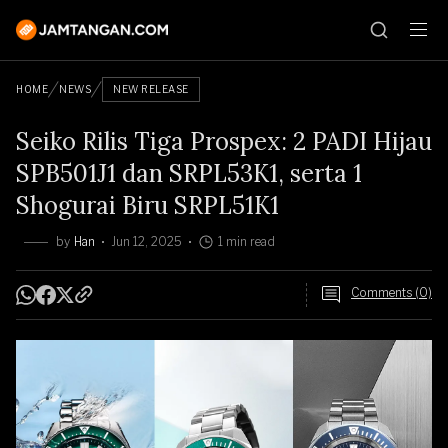
HOME
NEWS
NEW RELEASE
Seiko Rilis Tiga Prospex: 2 PADI Hijau
SPB501J1 dan SRPL53K1, serta 1
Shogurai Biru SRPL51K1
by
Han
Jun 12, 2025
1 min read
Comments (0)