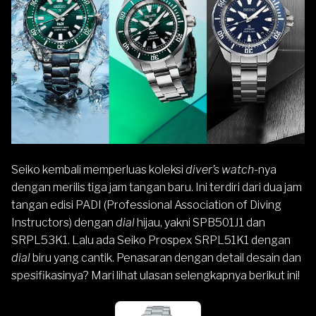
Seiko
kembali memperluas koleksi
diver’s watch
-nya
dengan merilis tiga jam tangan baru. Ini terdiri dari dua jam
tangan edisi
PADI
(Professional Association of Diving
Instructors) dengan
dial
hijau, yakni SPB501J1 dan
SRPL53K1. Lalu ada Seiko
Prospex
SRPL51K1 dengan
dial
biru yang cantik. Penasaran dengan detail desain dan
spesifikasinya? Mari lihat ulasan selengkapnya berikut ini!