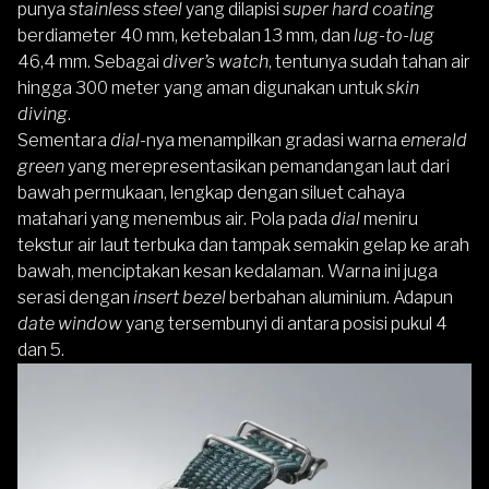
punya
stainless steel
yang dilapisi
super hard coating
berdiameter 40 mm, ketebalan 13 mm, dan
lug-to-lug
46,4 mm. Sebagai
diver’s watch
, tentunya sudah tahan air
hingga 300 meter yang aman digunakan untuk
skin
diving
.
Sementara
dial
-nya menampilkan gradasi warna
emerald
green
yang merepresentasikan pemandangan laut dari
bawah permukaan, lengkap dengan siluet cahaya
matahari yang menembus air. Pola pada
dial
meniru
tekstur air laut terbuka dan tampak semakin gelap ke arah
bawah, menciptakan kesan kedalaman. Warna ini juga
serasi dengan
insert bezel
berbahan aluminium. Adapun
date window
yang tersembunyi di antara posisi pukul 4
dan 5.