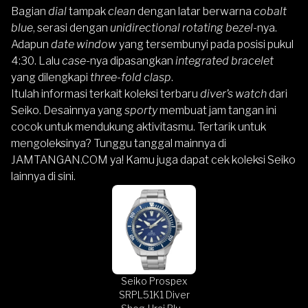
Bagian
dial
tampak
clean
dengan latar berwarna
cobalt
blue
, serasi dengan
unidirectional rotating bezel
-nya.
Adapun
date window
yang tersembunyi pada posisi pukul
4:30. Lalu
case
-nya dipasangkan
integrated bracelet
yang dilengkapi
three-fold clasp
.
Itulah informasi terkait koleksi terbaru
diver’s watch
dari
Seiko. Desainnya yang
sporty
membuat jam tangan ini
cocok untuk mendukung aktivitasmu. Tertarik untuk
mengoleksinya? Tunggu tanggal mainnya di
JAMTANGAN.COM
ya! Kamu juga dapat
cek koleksi Seiko
lainnya di sini
.
Seiko Prospex
SRPL51K1 Diver