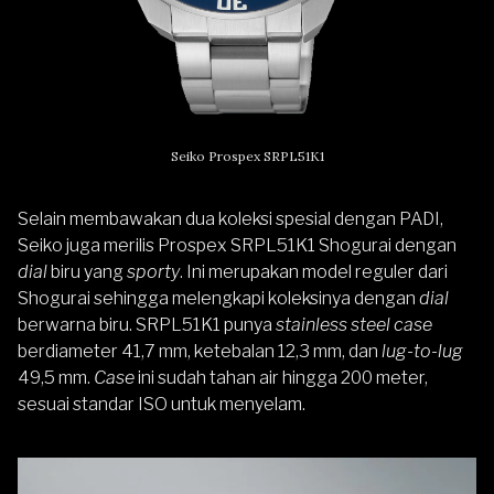
Seiko Prospex SRPL51K1
Selain membawakan dua koleksi spesial dengan PADI,
Seiko juga merilis Prospex SRPL51K1 Shogurai dengan
dial
biru yang
sporty
. Ini merupakan model reguler dari
Shogurai sehingga melengkapi koleksinya dengan
dial
berwarna biru. SRPL51K1 punya
stainless steel case
berdiameter 41,7 mm, ketebalan 12,3 mm, dan
lug-to-lug
49,5 mm.
Case
ini sudah tahan air hingga 200 meter,
sesuai standar ISO untuk menyelam.